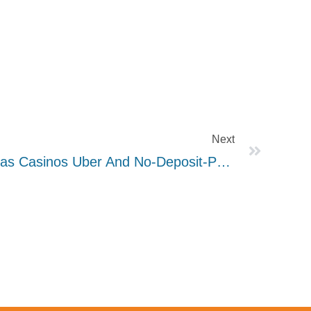
Next
Detaillierte Auswertung Das Casinos Uber And No-Deposit-Provision Inoffizieller Mitarbeiter Gegenwert Durch Zum Beispiel 9 Euronen