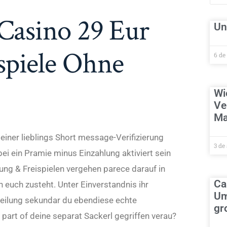
 Casino 29 Eur
Un
spiele Ohne
6 de
Wi
Ve
Ma
iner lieblings Short message-Verifizierung
3 de
i ein Pramie minus Einzahlung aktiviert sein
ng & Freispielen vergehen parece darauf in
Ca
in euch zusteht. Unter Einverstandnis ihr
Um
eilung sekundar du ebendiese echte
gr
part of deine separat Sackerl gegriffen verau?