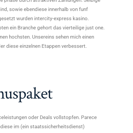
 phase durch attraktiven Zahlungen. Selbige
d, sowie ebendiese innerhalb von funf
esetzt wurden intercity-express kasino.
n ein Branche gehort das vierteilige just one.
inen hochsten. Unsereins sehen mich einen
r diese einzelnen Etappen verbessert.
uspaket
eleistungen oder Deals vollstopfen. Parece
ese im (ein staatssicherheitsdienst)