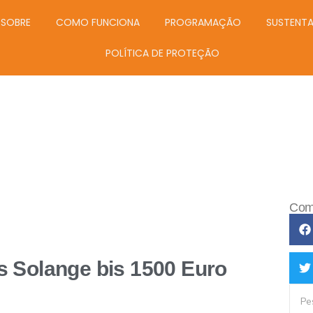
SOBRE
COMO FUNCIONA
PROGRAMAÇÃO
SUSTENTA
POLÍTICA DE PROTEÇÃO
Comp
 Solange bis 1500 Euro