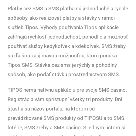
Platby cez SMS a SMS platba sú jednoduché a rýchle
spôsoby, ako realizovať platby a stávky v rámci
služieb Tipos. Výhody používania Tipos aplikácie
zahŕňajú rýchlosť, jednoduchosť, pohodlie a možnosť
používať služby kedykoľvek a kdekoľvek. SMS žreby
sú ďalšou zaujímavou možnosťou, ktorú ponúka
Tipos SMS. Stávka cez sms je rýchly a pohodlný
spôsob, ako podať stávku prostredníctvom SMS.
TIPOS nemá natívnu aplikáciu pre svoje SMS casino.
Registrácia vám sprístupní všetky tri produkty. Dni
šťastia sú názov portálu, na ktorom sú
prevádzkované SMS produkty od TIPOSU a to SMS
lotérie, SMS žreby a SMS casino. S jedným účtom si