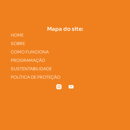
Mapa do site:
HOME
SOBRE
COMO FUNCIONA
PROGRAMAÇÃO
SUSTENTABILIDADE
POLÍTICA DE PROTEÇÃO