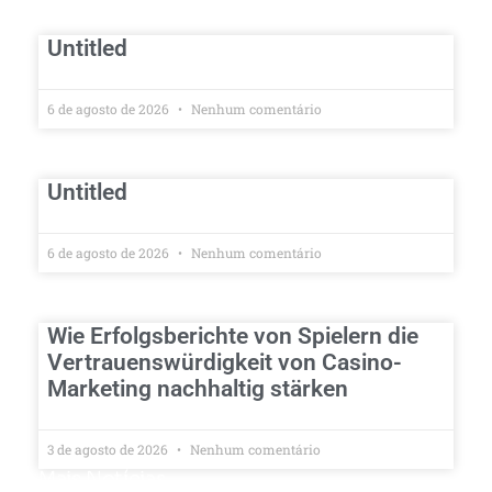
Untitled
6 de agosto de 2026
Nenhum comentário
Untitled
6 de agosto de 2026
Nenhum comentário
Wie Erfolgsberichte von Spielern die
Vertrauenswürdigkeit von Casino-
Marketing nachhaltig stärken
3 de agosto de 2026
Nenhum comentário
Mais Notícias