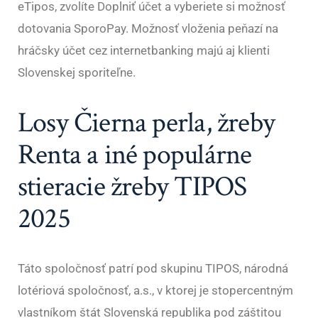
eTipos, zvolíte Doplniť účet a vyberiete si možnosť
dotovania SporoPay. Možnosť vloženia peňazí na
hráčsky účet cez internetbanking majú aj klienti
Slovenskej sporiteľne.
Losy Čierna perla, žreby
Renta a iné populárne
stieracie žreby TIPOS
2025
Táto spoločnosť patrí pod skupinu TIPOS, národná
lotériová spoločnosť, a.s., v ktorej je stopercentným
vlastníkom štát Slovenská republika pod záštitou