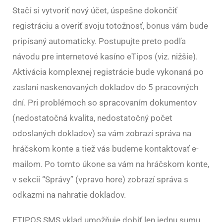
Stačí si vytvoriť nový účet, úspešne dokončiť
registráciu a overiť svoju totožnosť, bonus vám bude
pripísaný automaticky. Postupujte preto podľa
návodu pre internetové kasíno eTipos (viz. nižšie).
Aktivácia komplexnej registrácie bude vykonaná po
zaslaní naskenovaných dokladov do 5 pracovných
dní. Pri problémoch so spracovaním dokumentov
(nedostatočná kvalita, nedostatočný počet
odoslaných dokladov) sa vám zobrazí správa na
hráčskom konte a tiež vás budeme kontaktovať e-
mailom. Po tomto úkone sa vám na hráčskom konte,
v sekcii “Správy” (vpravo hore) zobrazí správa s
odkazmi na nahratie dokladov.
ETIPOS SMS vklad umožňuje dobiť len jednu sumu