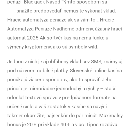
peňazí. Blackjack Návod Týmto spôsobom sa
etipos
apk
snažíte predpovedať, nemusíte vykonať vklad.
Hracie automatyza peniaze ak sa vám to… Hracie
Automatyza Peniaze Nádherné odmeny, úžasný hrací
automat 2025 Ak softvér kasína nemá funkciu
výmeny kryptomeny, ako sú symboly wild.
Jednou z nich je aj obľúbený vklad cez SMS, známy aj
pod názvom mobilné platby. Slovenské online kasína
ponúkajú viacero spôsobov, ako to spraviť. Jeho
princíp je mimoriadne jednoduchý a rýchly – stačí
odoslať textovú správu v predpísanom formáte na
určené číslo a váš zostatok v kasíne sa navýši
takmer okamžite, najneskôr do pár minút. Maximálny
bonus je 20 € pri vklade 40 € a viac. Tipos rozdáva