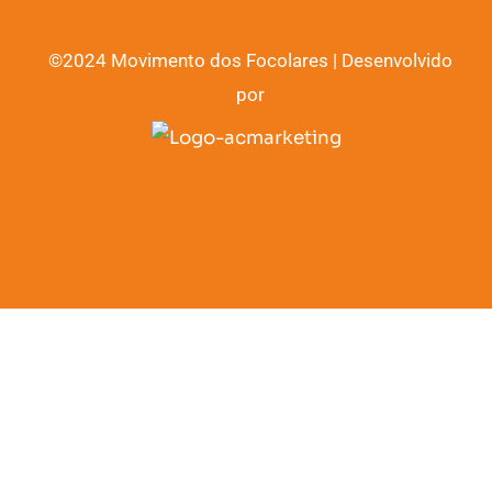
©2024 Movimento dos Focolares | Desenvolvido
por