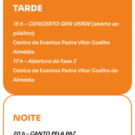
TARDE
15 h – CONCERTO GEN VERDE
(aberto ao
público)
Centro de Eventos Padre Vitor Coelho
Almeida
17 h – Abertura da Fase 3
Centro de Eventos Padre Vitor Coelho de
Almeida
NOITE
20 h – CANTO PELA PAZ