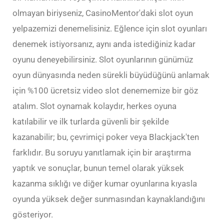
olmayan biriyseniz, CasinoMentor'daki slot oyun
yelpazemizi denemelisiniz. Eğlence için slot oyunları
denemek istiyorsanız, aynı anda istediğiniz kadar
oyunu deneyebilirsiniz. Slot oyunlarının günümüz
oyun dünyasında neden sürekli büyüdüğünü anlamak
için %100 ücretsiz video slot denememize bir göz
atalım. Slot oynamak kolaydır, herkes oyuna
katılabilir ve ilk turlarda güvenli bir şekilde
kazanabilir; bu, çevrimiçi poker veya Blackjack'ten
farklıdır. Bu soruyu yanıtlamak için bir araştırma
yaptık ve sonuçlar, bunun temel olarak yüksek
kazanma sıklığı ve diğer kumar oyunlarına kıyasla
oyunda yüksek değer sunmasından kaynaklandığını
gösteriyor.