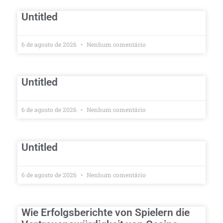
Untitled
6 de agosto de 2026
Nenhum comentário
Untitled
6 de agosto de 2026
Nenhum comentário
Untitled
6 de agosto de 2026
Nenhum comentário
Wie Erfolgsberichte von Spielern die