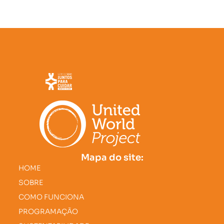
Mapa do site:
HOME
SOBRE
COMO FUNCIONA
PROGRAMAÇÃO