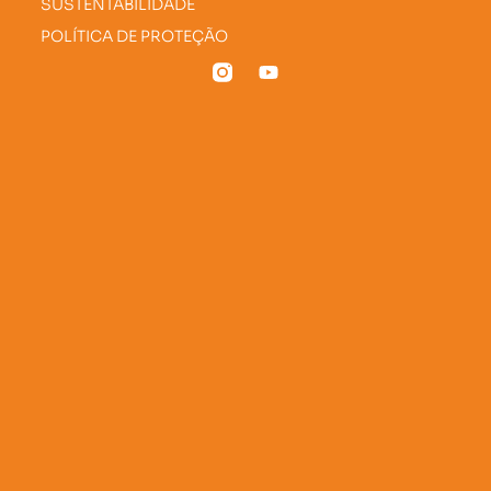
SUSTENTABILIDADE
POLÍTICA DE PROTEÇÃO