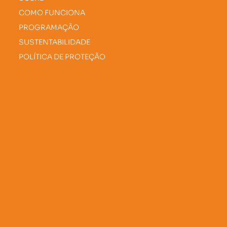
COMO FUNCIONA
PROGRAMAÇÃO
SUSTENTABILIDADE
POLÍTICA DE PROTEÇÃO