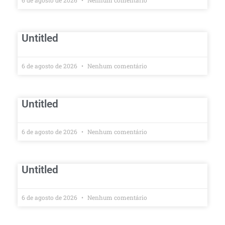
6 de agosto de 2026
Nenhum comentário
Untitled
6 de agosto de 2026
Nenhum comentário
Untitled
6 de agosto de 2026
Nenhum comentário
Untitled
6 de agosto de 2026
Nenhum comentário