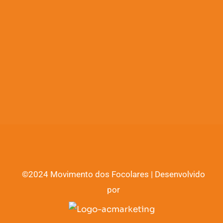
©2024 Movimento dos Focolares | Desenvolvido
por