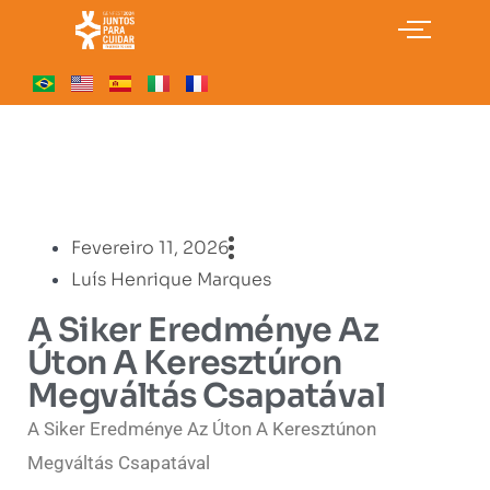
Fevereiro 11, 2026
Luís Henrique Marques
A Siker Eredménye Az
Úton A Keresztúron
Megváltás Csapatával
A Siker Eredménye Az Úton A Keresztúnon
Megváltás Csapatával