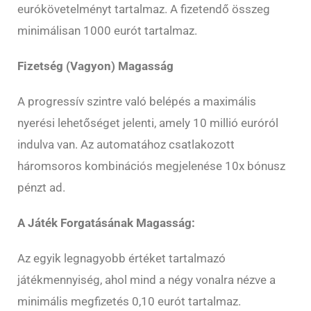
eurókövetelményt tartalmaz. A fizetendő összeg
minimálisan 1000 eurót tartalmaz.
Fizetség (Vagyon) Magasság
A progressív szintre való belépés a maximális
nyerési lehetőséget jelenti, amely 10 millió euróról
indulva van. Az automatához csatlakozott
háromsoros kombinációs megjelenése 10x bónusz
pénzt ad.
A Játék Forgatásának Magasság:
Az egyik legnagyobb értéket tartalmazó
játékmennyiség, ahol mind a négy vonalra nézve a
minimális megfizetés 0,10 eurót tartalmaz.