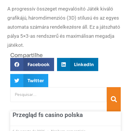
A progressív összeget megvalósító Játék kiváló
grafikájú, háromdimenziós (3D) stílusú és az egyes
automata számára rendelkezésre áll. Ez a játszható
pálya 5×3-as rendszerű és maximálisan megadja
játékot.
Compartilhe
Facebook
LinkedIn
Twitter
Przegląd fs casino polska