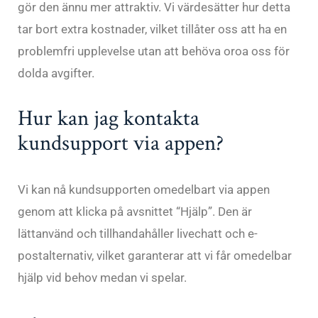
gör den ännu mer attraktiv. Vi värdesätter hur detta
tar bort extra kostnader, vilket tillåter oss att ha en
problemfri upplevelse utan att behöva oroa oss för
dolda avgifter.
Hur kan jag kontakta
kundsupport via appen?
Vi kan nå kundsupporten omedelbart via appen
genom att klicka på avsnittet “Hjälp”. Den är
lättanvänd och tillhandahåller livechatt och e-
postalternativ, vilket garanterar att vi får omedelbar
hjälp vid behov medan vi spelar.