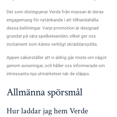
Det som distinguerar Verde från massan är deras
engagemang för nytänkande i att tillhandahålla
dessa belöningar. Varje promotion är designad
grundat på våra spelbeteenden, vilket ger oss
incitament som känns verkligt skräddarsydda.
Appen säkerställer att vi aldrig går miste om något
genom aviseringar, och håller oss informerade om
intressanta nya utmärkelser när de släpps.
Allmänna spörsmål
Hur laddar jag hem Verde