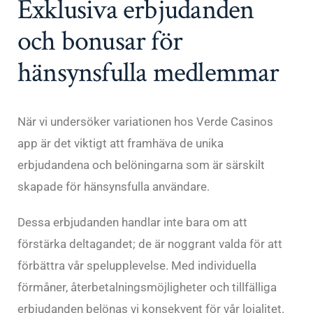
Exklusiva erbjudanden
och bonusar för
hänsynsfulla medlemmar
När vi undersöker variationen hos Verde Casinos
app är det viktigt att framhäva de unika
erbjudandena och belöningarna som är särskilt
skapade för hänsynsfulla användare.
Dessa erbjudanden handlar inte bara om att
förstärka deltagandet; de är noggrant valda för att
förbättra vår spelupplevelse. Med individuella
förmåner, återbetalningsmöjligheter och tillfälliga
erbjudanden belönas vi konsekvent för vår lojalitet.