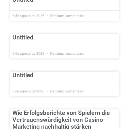
6 de agosto de 2026
Nenhum comentário
Untitled
6 de agosto de 2026
Nenhum comentário
Untitled
6 de agosto de 2026
Nenhum comentário
Wie Erfolgsberichte von Spielern die
Vertrauenswürdigkeit von Casino-
Marketing nachhaltig stärken