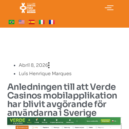
Abril 8, 2026
Luís Henrique Marques
Anledningen till att Verde
Casinos mobilapplikation
har blivit avgörande för
användarna i Sverige