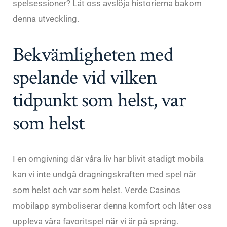
spelsessioner? Låt oss avslöja historierna bakom
denna utveckling.
Bekvämligheten med
spelande vid vilken
tidpunkt som helst, var
som helst
I en omgivning där våra liv har blivit stadigt mobila
kan vi inte undgå dragningskraften med spel när
som helst och var som helst. Verde Casinos
mobilapp symboliserar denna komfort och låter oss
uppleva våra favoritspel när vi är på språng.