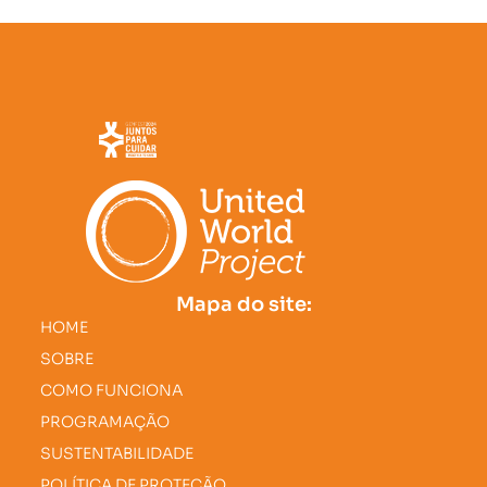
Mapa do site:
HOME
SOBRE
COMO FUNCIONA
PROGRAMAÇÃO
SUSTENTABILIDADE
POLÍTICA DE PROTEÇÃO