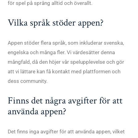
för spel på språng alltid och överallt.
Vilka språk stöder appen?
Appen stöder flera språk, som inkluderar svenska,
engelska och många fler. Vi värdesätter denna
mångfald, då den höjer vår spelupplevelse och gör
att vi lättare kan få kontakt med plattformen och
dess community.
Finns det några avgifter för att
använda appen?
Det finns inga avgifter för att använda appen, vilket