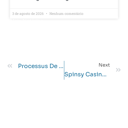
3 de agosto de 2026
Nenhum comentário
Mais Notícias
Next
Processus De Génération Et De Validation D’un Compte AlaWin Casino Au Luxembourg
Spinsy Casino Intègre Des Outils De Session Pour Aider La France À Gérer Le Temps De Jeu