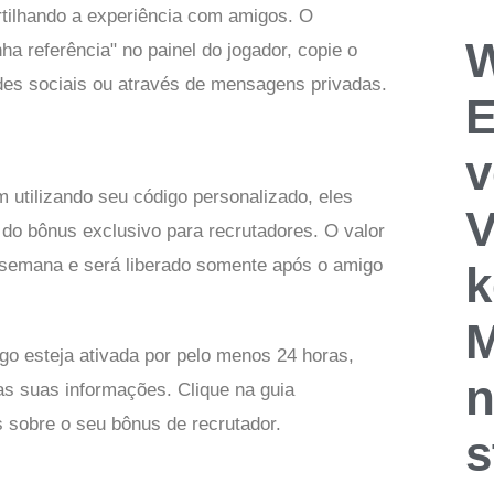
tilhando a experiência com amigos. O
W
ha referência" no painel do jogador, copie o
edes sociais ou através de mensagens privadas.
E
v
utilizando seu código personalizado, eles
V
o bônus exclusivo para recrutadores. O valor
 semana e será liberado somente após o amigo
k
M
go esteja ativada por pelo menos 24 horas,
n
 das suas informações. Clique na guia
 sobre o seu bônus de recrutador.
s