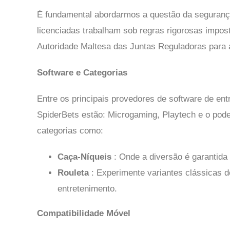
É fundamental abordarmos a questão da segurança
licenciadas trabalham sob regras rigorosas impos
Autoridade Maltesa das Juntas Reguladoras para
Software e Categorias
Entre os principais provedores de software de ent
SpiderBets estão: Microgaming, Playtech e o pode
categorias como:
Caça-Níqueis
: Onde a diversão é garantida 
Rouleta
: Experimente variantes clássicas 
entretenimento.
Compatibilidade Móvel