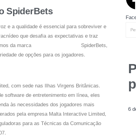
go SpiderBets
Fac
oz e a qualidade é essencial para sobreviver e
racnídeo que desafia as expectativas e traz
lamos da marca
https://spiderbets.pt/
SpiderBets,
ariedade de opções para os jogadores.
P
p
ited, com sede nas Ilhas Virgens Britânicas.
 software de entretenimento em línea, eles
tenda às necessidades dos jogadores mais
6 d
erados pela empresa Malta Interactive Limited,
eguladoras para as Técnicas da Comunicação
07.