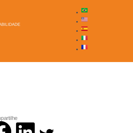
BILIDADE
artilhe