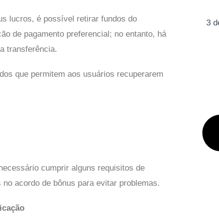
s lucros, é possível retirar fundos do
3 d
ão de pagamento preferencial; no entanto, há
a transferência.
dos que permitem aos usuários recuperarem
 necessário cumprir alguns requisitos de
os no acordo de bônus para evitar problemas.
ficação