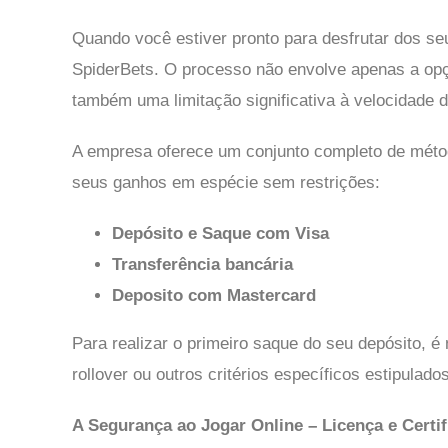
Quando você estiver pronto para desfrutar dos seu
SpiderBets. O processo não envolve apenas a opç
também uma limitação significativa à velocidade d
A empresa oferece um conjunto completo de méto
seus ganhos em espécie sem restrições:
Depósito e Saque com Visa
Transferência bancária
Deposito com Mastercard
Para realizar o primeiro saque do seu depósito, é
rollover ou outros critérios específicos estipulad
A Segurança ao Jogar Online – Licença e Certi