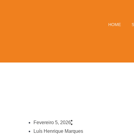
HOME
Fevereiro 5, 2026
Luís Henrique Marques