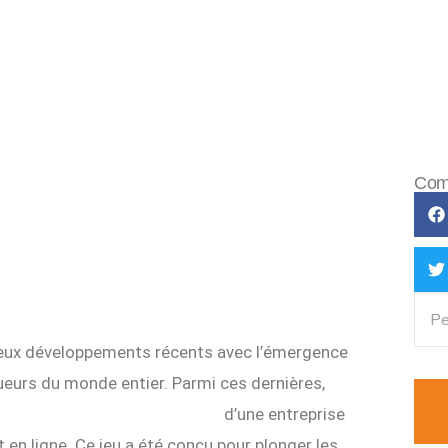
Comp
eux développements récents avec l’émergence
ueurs du monde entier. Parmi ces dernières,
s://www.www-aviamasters.fr
d’une entreprise
en ligne. Ce jeu a été conçu pour plonger les