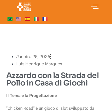
Janeiro 25, 2026
Luís Henrique Marques
Azzardo con la Strada del
Pollo in Casa di Giochi
Il Tema e la Progettazione
"Chicken Road" è un gioco di slot sviluppato da