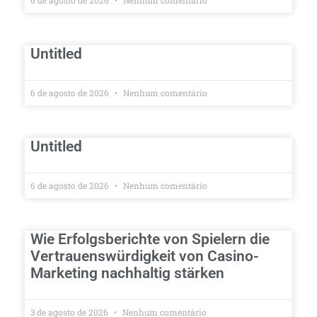
Untitled
6 de agosto de 2026
Nenhum comentário
Untitled
6 de agosto de 2026
Nenhum comentário
Wie Erfolgsberichte von Spielern die
Vertrauenswürdigkeit von Casino-
Marketing nachhaltig stärken
3 de agosto de 2026
Nenhum comentário