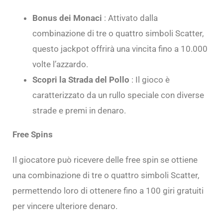
Bonus dei Monaci
: Attivato dalla
combinazione di tre o quattro simboli Scatter,
questo jackpot offrirà una vincita fino a 10.000
volte l’azzardo.
Scopri la Strada del Pollo
: Il gioco è
caratterizzato da un rullo speciale con diverse
strade e premi in denaro.
Free Spins
Il giocatore può ricevere delle free spin se ottiene
una combinazione di tre o quattro simboli Scatter,
permettendo loro di ottenere fino a 100 giri gratuiti
per vincere ulteriore denaro.