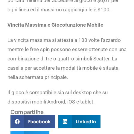
portata minima per accedere al gioco è $0,01 per
ogni linea ed il massimo raggiungibile è $100.
Vincita Massima e Giocofunzione Mobile
La vincita massima si attesta a 100 volte l’azzardo
mentre le free spin possono essere ottenute con una
combinazione di tre o quattro simboli Scatter. La
casella per accettare la modalità mobile è situata
nella schermata principale.
Il gioco è compatibile sia sul desktop che su
dispositivi mobili Android, iOS e tablet.
Compartilhe
Facebook
LinkedIn