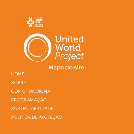
Mapa do site:
HOME
SOBRE
COMO FUNCIONA
PROGRAMAÇÃO
SUSTENTABILIDADE
POLÍTICA DE PROTEÇÃO