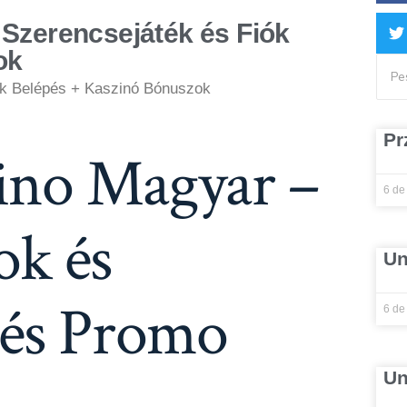
Szerencsejáték és Fiók
ok
ók Belépés + Kaszinó Bónuszok
Pr
ino Magyar –
6 de
ok és
Un
 és Promo
6 de
Un