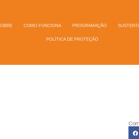
SOBRE
COMO FUNCIONA
PROGRAMAÇÃO
SUSTENTA
POLÍTICA DE PROTEÇÃO
Comp