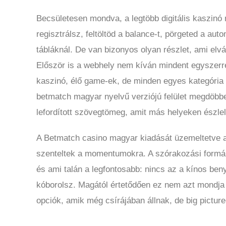
Becsületesen mondva, a legtöbb digitális kaszin
regisztrálsz, feltöltöd a balance-t, pörgeted a au
tábláknál. De van bizonyos olyan részlet, ami elvá
Először is a webhely nem kíván mindent egyszerre
kaszinó, élő game-ek, de minden egyes kategória 
betmatch magyar nyelvű verziójú felület megdöbbe
lefordított szövegtömeg, amit más helyeken észlel
A Betmatch casino magyar kiadását üzemeltetve azt
szenteltek a momentumokra. A szórakozási formák tö
és ami talán a legfontosabb: nincs az a kínos be
kóborolsz. Magától értetődően ez nem azt mondja 
opciók, amik még csírájában állnak, de big pictur