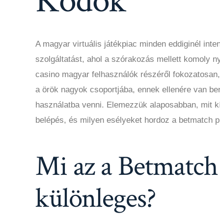
Kódok
A magyar virtuális játékpiac minden eddiginél int
szolgáltatást, ahol a szórakozás mellett komoly 
casino magyar felhasználók részéről fokozatosan,
a örök nagyok csoportjába, ennek ellenére van be
használatba venni. Elemezzük alaposabban, mit kí
belépés, és milyen esélyeket hordoz a betmatch 
Mi az a Betmatch
különleges?