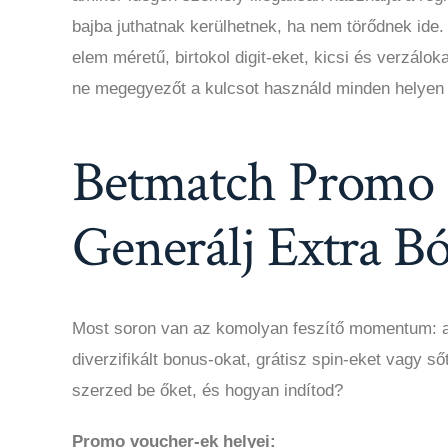
bajba juthatnak kerülhetnek, ha nem törődnek ide
elem méretű, birtokol digit-eket, kicsi és verzálo
ne megegyezőt a kulcsot használd minden helyen 
Betmatch Promo
Generálj Extra B
Most soron van az komolyan feszítő momentum: 
diverzifikált bonus-okat, grátisz spin-eket vagy s
szerzed be őket, és hogyan indítod?
Promo voucher-ek helyei: