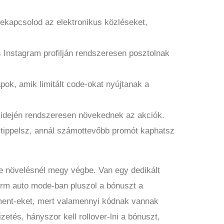
bekapcsolod az elektronikus közléseket,
Instagram profilján rendszeresen posztolnak
pok, amik limitált code-okat nyújtanak a
 idején rendszeresen növekednek az akciók.
tippelsz, annál számottevőbb promót kaphatsz
 növelésnél megy végbe. Van egy dedikált
tform auto mode-ban pluszol a bónuszt a
ment-eket, mert valamennyi kódnak vannak
izetés, hányszor kell rollover-lni a bónuszt,