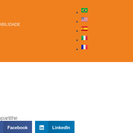
BILIDADE
artilhe
Facebook
LinkedIn