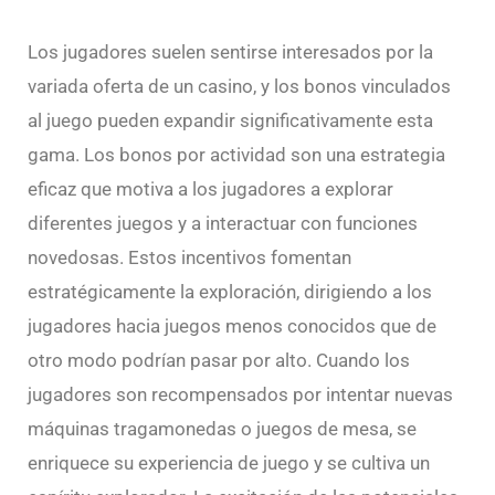
Los jugadores suelen sentirse interesados por la
variada oferta de un casino, y los bonos vinculados
al juego pueden expandir significativamente esta
gama. Los bonos por actividad son una estrategia
eficaz que motiva a los jugadores a explorar
diferentes juegos y a interactuar con funciones
novedosas. Estos incentivos fomentan
estratégicamente la exploración, dirigiendo a los
jugadores hacia juegos menos conocidos que de
otro modo podrían pasar por alto. Cuando los
jugadores son recompensados por intentar nuevas
máquinas tragamonedas o juegos de mesa, se
enriquece su experiencia de juego y se cultiva un