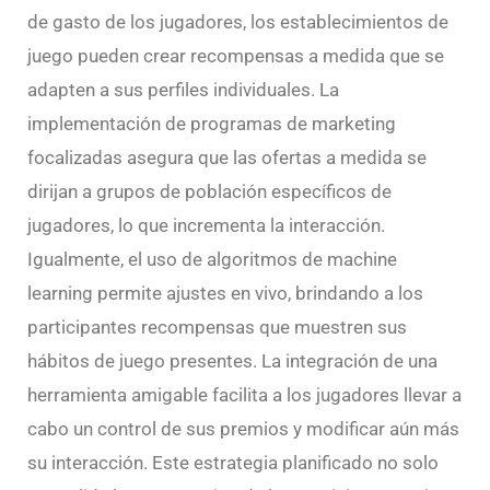
de gasto de los jugadores, los establecimientos de
juego pueden crear recompensas a medida que se
adapten a sus perfiles individuales. La
implementación de programas de marketing
focalizadas asegura que las ofertas a medida se
dirijan a grupos de población específicos de
jugadores, lo que incrementa la interacción.
Igualmente, el uso de algoritmos de machine
learning permite ajustes en vivo, brindando a los
participantes recompensas que muestren sus
hábitos de juego presentes. La integración de una
herramienta amigable facilita a los jugadores llevar a
cabo un control de sus premios y modificar aún más
su interacción. Este estrategia planificado no solo