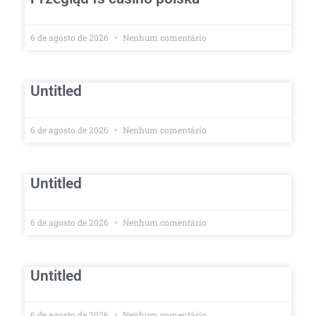
6 de agosto de 2026
Nenhum comentário
Untitled
6 de agosto de 2026
Nenhum comentário
Untitled
6 de agosto de 2026
Nenhum comentário
Untitled
6 de agosto de 2026
Nenhum comentário