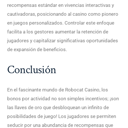
recompensas estándar en vivencias interactivas y
cautivadoras, posicionando al casino como pionero
en juegos personalizados. Controlar este enfoque
facilita a los gestores aumentar la retención de
jugadores y capitalizar significativas oportunidades
de expansión de beneficios.
Conclusión
En el fascinante mundo de Robocat Casino, los
bonos por actividad no son simples incentivos; ¡son
las llaves de oro que desbloquean un infinito de
posibilidades de juego! Los jugadores se permiten
seducir por una abundancia de recompensas que