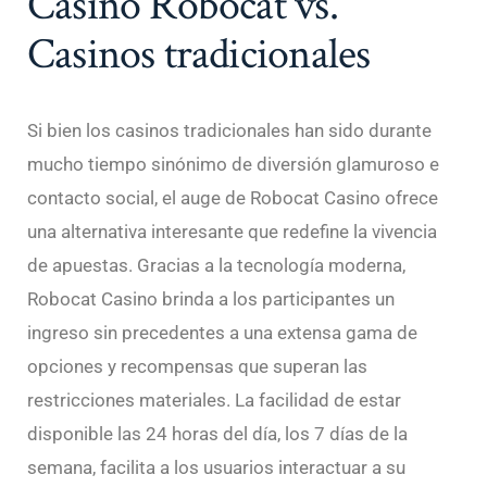
Casino Robocat vs.
Casinos tradicionales
Si bien los casinos tradicionales han sido durante
mucho tiempo sinónimo de diversión glamuroso e
contacto social, el auge de Robocat Casino ofrece
una alternativa interesante que redefine la vivencia
de apuestas. Gracias a la tecnología moderna,
Robocat Casino brinda a los participantes un
ingreso sin precedentes a una extensa gama de
opciones y recompensas que superan las
restricciones materiales. La facilidad de estar
disponible las 24 horas del día, los 7 días de la
semana, facilita a los usuarios interactuar a su