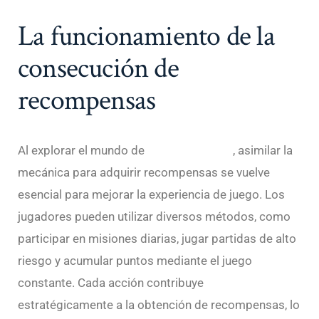
La funcionamiento de la
consecución de
recompensas
Al explorar el mundo de
Robocat Casino
, asimilar la
mecánica para adquirir recompensas se vuelve
esencial para mejorar la experiencia de juego. Los
jugadores pueden utilizar diversos métodos, como
participar en misiones diarias, jugar partidas de alto
riesgo y acumular puntos mediante el juego
constante. Cada acción contribuye
estratégicamente a la obtención de recompensas, lo