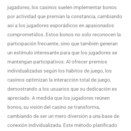
jugadores, los casinos suelen implementar bonos
por actividad que premian la constancia, cambiando
así a los jugadores esporádicos en apasionados
comprometidos. Estos bonos no solo reconocen la
participación frecuente, sino que también generan
un estímulo interesante para que los jugadores se
mantengan participativos. Al ofrecer premios
individualizadas según los hábitos de juego, los
casinos optimizan la interacción total de juego,
demostrando a los usuarios que su dedicación es
apreciado. A medida que los jugadores reúnen
bonos, su visión del casino se transforma,
cambiando de ser un mero diversión a una base de
conexión individualizada. Este método planificado