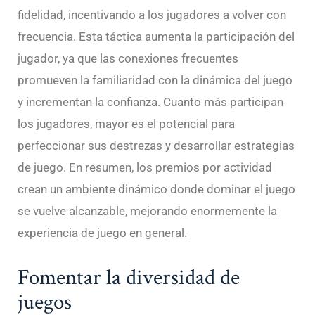
fidelidad, incentivando a los jugadores a volver con
frecuencia. Esta táctica aumenta la participación del
jugador, ya que las conexiones frecuentes
promueven la familiaridad con la dinámica del juego
y incrementan la confianza. Cuanto más participan
los jugadores, mayor es el potencial para
perfeccionar sus destrezas y desarrollar estrategias
de juego. En resumen, los premios por actividad
crean un ambiente dinámico donde dominar el juego
se vuelve alcanzable, mejorando enormemente la
experiencia de juego en general.
Fomentar la diversidad de
juegos