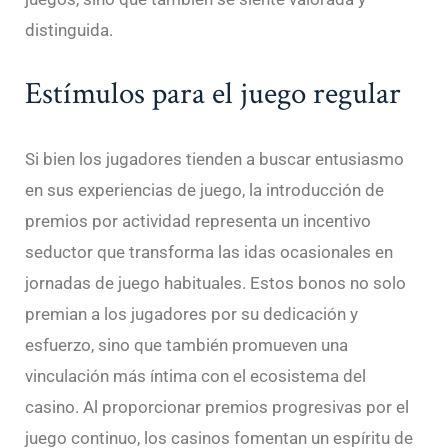
distinguida.
Estímulos para el juego regular
Si bien los jugadores tienden a buscar entusiasmo
en sus experiencias de juego, la introducción de
premios por actividad representa un incentivo
seductor que transforma las idas ocasionales en
jornadas de juego habituales. Estos bonos no solo
premian a los jugadores por su dedicación y
esfuerzo, sino que también promueven una
vinculación más íntima con el ecosistema del
casino. Al proporcionar premios progresivas por el
juego continuo, los casinos fomentan un espíritu de