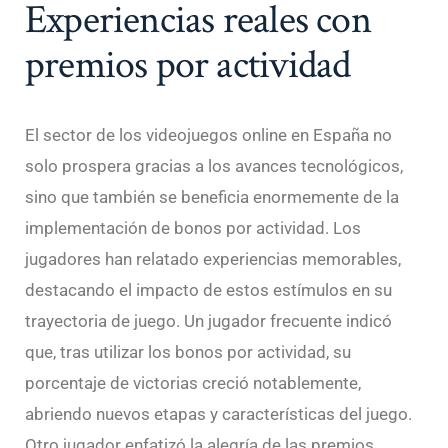
Experiencias reales con
premios por actividad
El sector de los videojuegos online en España no
solo prospera gracias a los avances tecnológicos,
sino que también se beneficia enormemente de la
implementación de bonos por actividad. Los
jugadores han relatado experiencias memorables,
destacando el impacto de estos estímulos en su
trayectoria de juego. Un jugador frecuente indicó
que, tras utilizar los bonos por actividad, su
porcentaje de victorias creció notablemente,
abriendo nuevos etapas y características del juego.
Otro jugador enfatizó la alegría de las premios