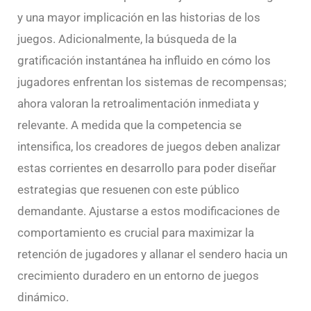
y una mayor implicación en las historias de los
juegos. Adicionalmente, la búsqueda de la
gratificación instantánea ha influido en cómo los
jugadores enfrentan los sistemas de recompensas;
ahora valoran la retroalimentación inmediata y
relevante. A medida que la competencia se
intensifica, los creadores de juegos deben analizar
estas corrientes en desarrollo para poder diseñar
estrategias que resuenen con este público
demandante. Ajustarse a estos modificaciones de
comportamiento es crucial para maximizar la
retención de jugadores y allanar el sendero hacia un
crecimiento duradero en un entorno de juegos
dinámico.