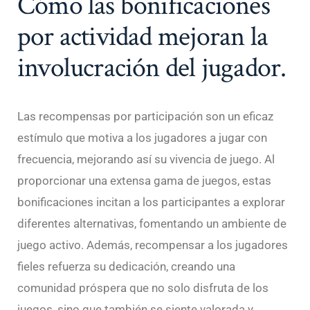
Cómo las bonificaciones
por actividad mejoran la
involucración del jugador.
Las recompensas por participación son un eficaz
estímulo que motiva a los jugadores a jugar con
frecuencia, mejorando así su vivencia de juego. Al
proporcionar una extensa gama de juegos, estas
bonificaciones incitan a los participantes a explorar
diferentes alternativas, fomentando un ambiente de
juego activo. Además, recompensar a los jugadores
fieles refuerza su dedicación, creando una
comunidad próspera que no solo disfruta de los
juegos, sino que también se siente valorada y