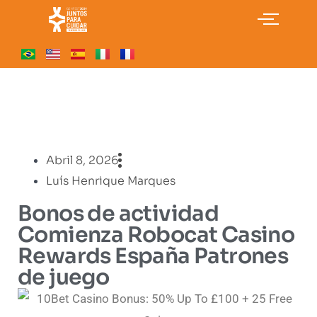
Abril 8, 2026
Luís Henrique Marques
Bonos de actividad
Comienza Robocat Casino
Rewards España Patrones
de juego