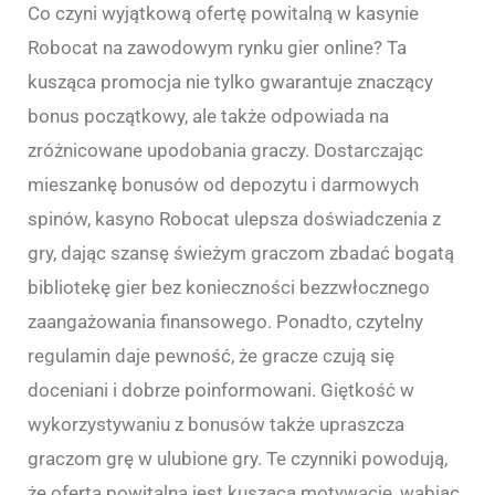
Co czyni wyjątkową ofertę powitalną w kasynie
Robocat na zawodowym rynku gier online? Ta
kusząca promocja nie tylko gwarantuje znaczący
bonus początkowy, ale także odpowiada na
zróżnicowane upodobania graczy. Dostarczając
mieszankę bonusów od depozytu i darmowych
spinów, kasyno Robocat ulepsza doświadczenia z
gry, dając szansę świeżym graczom zbadać bogatą
bibliotekę gier bez konieczności bezzwłocznego
zaangażowania finansowego. Ponadto, czytelny
regulamin daje pewność, że gracze czują się
doceniani i dobrze poinformowani. Giętkość w
wykorzystywaniu z bonusów także upraszcza
graczom grę w ulubione gry. Te czynniki powodują,
że oferta powitalna jest kuszącą motywację, wabiąc