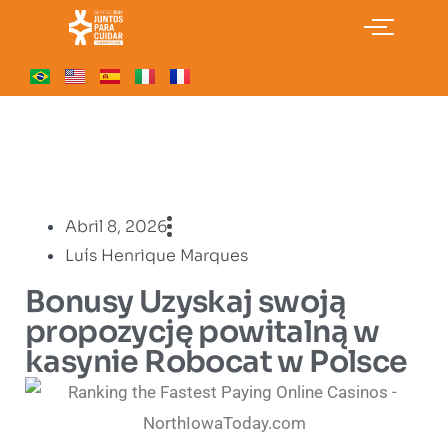
Abril 8, 2026
Luís Henrique Marques
Bonusy Uzyskaj swoją
propozycję powitalną w
kasynie Robocat w Polsce