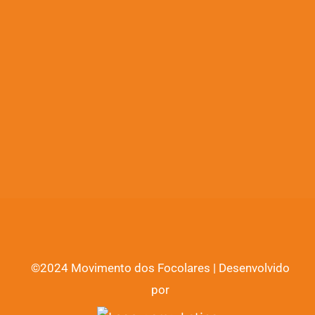
©2024 Movimento dos Focolares | Desenvolvido
por