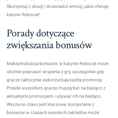
Skorzystaj z okazji i doświadcz emocji, jakie oferuje
kasyno Robocat!
Porady dotyczące
zwiększania bonusów
Maksymalizacja bonusów w kasynie Robocat może
istotnie poprawić wrażenia z gry, szczególnie gdy
gracze taktycznie wykorzystują każdą promocję.
Przede wszystkim gracze muszą być na bieżąco z
aktualnymi promocjami i używać ich na bieżąco.
Wyczucie czasu jest kluczowe; korzystanie z
bonusów w czasach wysokich zakładów może