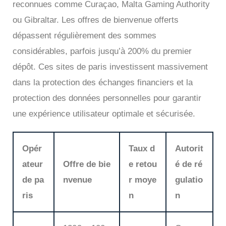
reconnues comme Curaçao, Malta Gaming Authority
ou Gibraltar. Les offres de bienvenue offerts
dépassent régulièrement des sommes
considérables, parfois jusqu’à 200% du premier
dépôt. Ces sites de paris investissent massivement
dans la protection des échanges financiers et la
protection des données personnelles pour garantir
une expérience utilisateur optimale et sécurisée.
Opér
Taux d
Autorit
ateur
Offre de bie
e retou
é de ré
de pa
nvenue
r moye
gulatio
ris
n
n