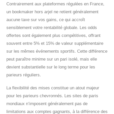
Contrairement aux plateformes régulées en France,
un bookmaker hors arjel ne retient généralement
aucune taxe sur vos gains, ce qui accroît
sensiblement votre rentabilité globale. Les odds
offertes sont également plus compétitives, offrant
souvent entre 5% et 15% de valeur supplémentaire
sur les mêmes événements sportifs. Cette différence
peut paraître minime sur un pari isolé, mais elle
devient substantielle sur le long terme pour les
parieurs réguliers.
La flexibilité des mises constitue un atout majeur
pour les parieurs chevronnés. Les sites de paris
mondiaux n’imposent généralement pas de
limitations aux comptes gagnants, à la différence des