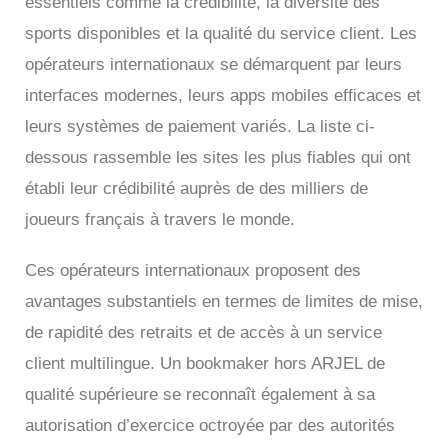
essentiels comme la crédibilité, la diversité des
sports disponibles et la qualité du service client. Les
opérateurs internationaux se démarquent par leurs
interfaces modernes, leurs apps mobiles efficaces et
leurs systèmes de paiement variés. La liste ci-
dessous rassemble les sites les plus fiables qui ont
établi leur crédibilité auprès de des milliers de
joueurs français à travers le monde.
Ces opérateurs internationaux proposent des
avantages substantiels en termes de limites de mise,
de rapidité des retraits et de accès à un service
client multilingue. Un bookmaker hors ARJEL de
qualité supérieure se reconnaît également à sa
autorisation d’exercice octroyée par des autorités