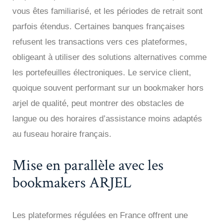
vous êtes familiarisé, et les périodes de retrait sont
parfois étendus. Certaines banques françaises
refusent les transactions vers ces plateformes,
obligeant à utiliser des solutions alternatives comme
les portefeuilles électroniques. Le service client,
quoique souvent performant sur un bookmaker hors
arjel de qualité, peut montrer des obstacles de
langue ou des horaires d’assistance moins adaptés
au fuseau horaire français.
Mise en parallèle avec les
bookmakers ARJEL
Les plateformes régulées en France offrent une