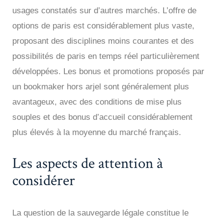
usages constatés sur d’autres marchés. L’offre de
options de paris est considérablement plus vaste,
proposant des disciplines moins courantes et des
possibilités de paris en temps réel particulièrement
développées. Les bonus et promotions proposés par
un bookmaker hors arjel sont généralement plus
avantageux, avec des conditions de mise plus
souples et des bonus d’accueil considérablement
plus élevés à la moyenne du marché français.
Les aspects de attention à
considérer
La question de la sauvegarde légale constitue le