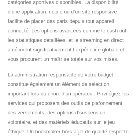
catégories sportives disponibles. La disponibilité
d’une application mobile ou d’un site responsive
facilite de placer des paris depuis tout appareil
connecté. Les options avancées comme le cash out,
les statistiques détaillées, et le streaming en direct
améliorent significativement l’expérience globale et
vous procurent un maîtrise totale sur vos mises.
La administration responsable de votre budget
constitue également un élément de sélection
important lors du choix d’un opérateur. Privilégiez les
services qui proposent des outils de plafonnement
des versements, des options d’suspension
volontaire, et des matériels éducatifs sur le jeu
éthique. Un bookmaker hors arjel de qualité respecte