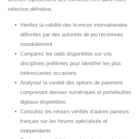
sélection définitive.
Vérifiez la validité des licences internationales
délivrées par des autorités de jeu reconnues
mondialement
Comparez les odds disponibles sur vos
disciplines préférées pour identifier les plus
intéressantes occasions
Analysez la variété des options de paiement
comprenant devises numériques et portefeuilles
digitaux disponibles
Consultez les retours vérifiés d’autres parieurs
français sur les forums spécialisés et
indépendants