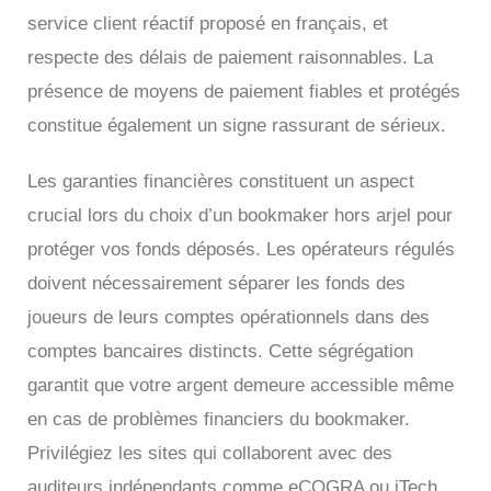
service client réactif proposé en français, et
respecte des délais de paiement raisonnables. La
présence de moyens de paiement fiables et protégés
constitue également un signe rassurant de sérieux.
Les garanties financières constituent un aspect
crucial lors du choix d’un bookmaker hors arjel pour
protéger vos fonds déposés. Les opérateurs régulés
doivent nécessairement séparer les fonds des
joueurs de leurs comptes opérationnels dans des
comptes bancaires distincts. Cette ségrégation
garantit que votre argent demeure accessible même
en cas de problèmes financiers du bookmaker.
Privilégiez les sites qui collaborent avec des
auditeurs indépendants comme eCOGRA ou iTech