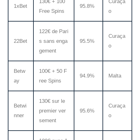
130€ + 100
Curaça
1xBet
95.8%
Free Spins
o
122€ de Pari
Curaça
22Bet
s sans enga
95.5%
o
gement
Betw
100€ + 50 F
94.9%
Malta
ay
ree Spins
130€ sur le
Betwi
Curaça
premier ver
95.6%
nner
o
sement