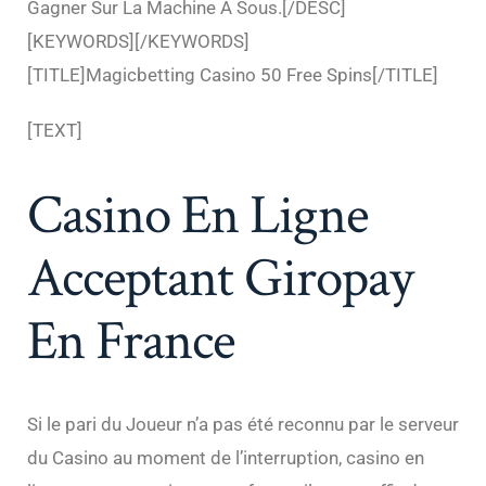
Gagner Sur La Machine À Sous.[/DESC]
[KEYWORDS][/KEYWORDS]
[TITLE]Magicbetting Casino 50 Free Spins[/TITLE]
[TEXT]
Casino En Ligne
Acceptant Giropay
En France
Si le pari du Joueur n’a pas été reconnu par le serveur
du Casino au moment de l’interruption, casino en