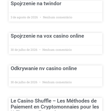
Spojrzenie na twindor
3 de agosto de 2026
Nenhum comentário
Spojrzenie na vox casino online
30 de julho de 2026
Nenhum comentário
Odkrywanie nv casino online
30 de julho de 2026
Nenhum comentário
Le Casino Shuffle – Les Méthodes de
Paiement en Cryptomonnaies pour les