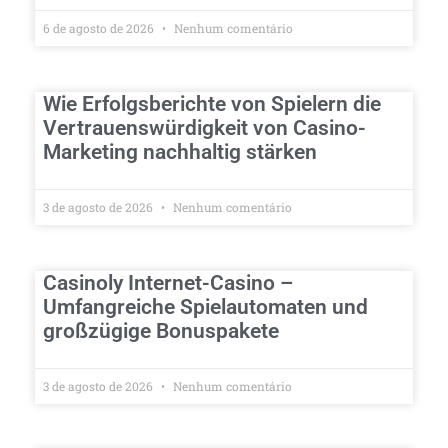
6 de agosto de 2026
Nenhum comentário
Wie Erfolgsberichte von Spielern die
Vertrauenswürdigkeit von Casino-
Marketing nachhaltig stärken
3 de agosto de 2026
Nenhum comentário
Casinoly Internet-Casino –
Umfangreiche Spielautomaten und
großzügige Bonuspakete
3 de agosto de 2026
Nenhum comentário