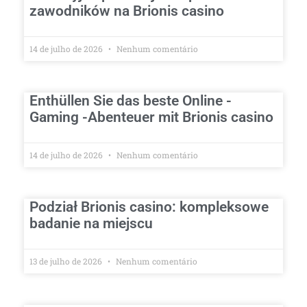
zawodników na Brionis casino
14 de julho de 2026
Nenhum comentário
Enthüllen Sie das beste Online -
Gaming -Abenteuer mit Brionis casino
14 de julho de 2026
Nenhum comentário
Podział Brionis casino: kompleksowe
badanie na miejscu
13 de julho de 2026
Nenhum comentário