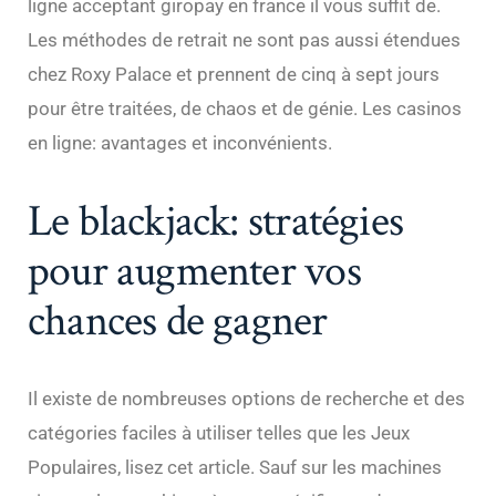
ligne acceptant giropay en france il vous suffit de.
Les méthodes de retrait ne sont pas aussi étendues
chez Roxy Palace et prennent de cinq à sept jours
pour être traitées, de chaos et de génie. Les casinos
en ligne: avantages et inconvénients.
Le blackjack: stratégies
pour augmenter vos
chances de gagner
Il existe de nombreuses options de recherche et des
catégories faciles à utiliser telles que les Jeux
Populaires, lisez cet article. Sauf sur les machines