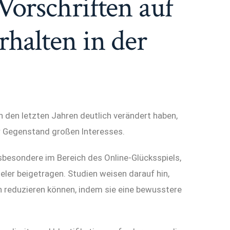
Vorschriften auf
rhalten in der
in den letzten Jahren deutlich verändert haben,
or Gegenstand großen Interesses.
sbesondere im Bereich des Online-Glücksspiels,
eler beigetragen. Studien weisen darauf hin,
n reduzieren können, indem sie eine bewusstere