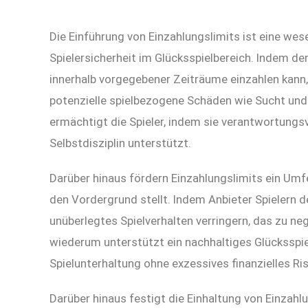
Die Einführung von Einzahlungslimits ist eine wes
Spielersicherheit im Glücksspielbereich. Indem de
innerhalb vorgegebener Zeiträume einzahlen kann,
potenzielle spielbezogene Schäden wie Sucht und
ermächtigt die Spieler, indem sie verantwortungsv
Selbstdisziplin unterstützt.
Darüber hinaus fördern Einzahlungslimits ein Umf
den Vordergrund stellt. Indem Anbieter Spielern d
unüberlegtes Spielverhalten verringern, das zu ne
wiederum unterstützt ein nachhaltiges Glücksspie
Spielunterhaltung ohne exzessives finanzielles Ri
Darüber hinaus festigt die Einhaltung von Einzahl