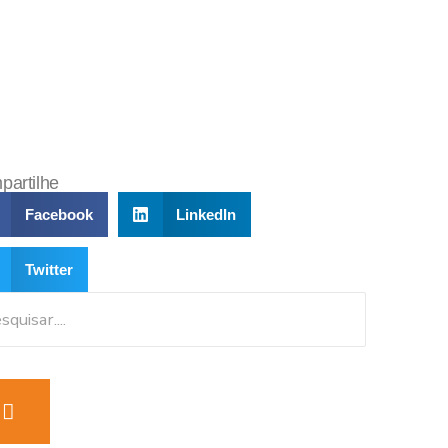
artilhe
Facebook
LinkedIn
Twitter