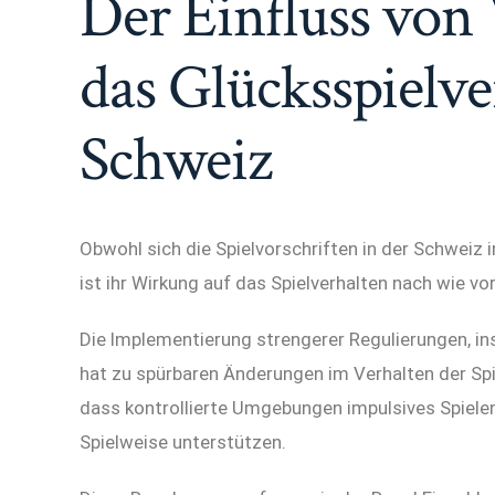
Der Einfluss von 
das Glücksspielve
Schweiz
Obwohl sich die Spielvorschriften in der Schweiz 
ist ihr Wirkung auf das Spielverhalten nach wie v
Die Implementierung strengerer Regulierungen, in
hat zu spürbaren Änderungen im Verhalten der Spi
dass kontrollierte Umgebungen impulsives Spiele
Spielweise unterstützen.