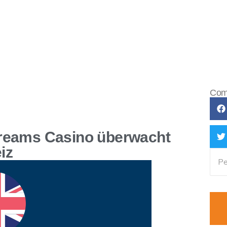
Comp
reams Casino überwacht
iz