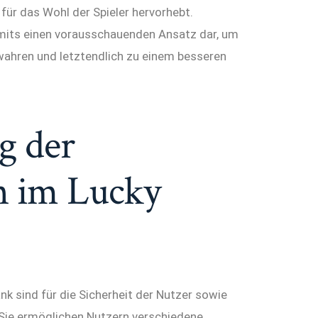
 für das Wohl der Spieler hervorhebt.
imits einen vorausschauenden Ansatz dar, um
wahren und letztendlich zu einem besseren
g der
n im Lucky
nk sind für die Sicherheit der Nutzer sowie
Sie ermöglichen Nutzern verschiedene