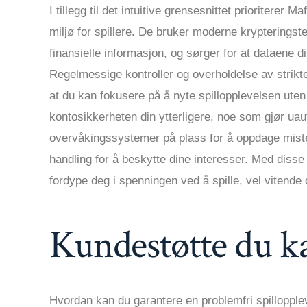
I tillegg til det intuitive grensesnittet prioriterer 
miljø for spillere. De bruker moderne krypteringste
finansielle informasjon, og sørger for at dataene din
Regelmessige kontroller og overholdelse av strikte 
at du kan fokusere på å nyte spillopplevelsen uten
kontosikkerheten din ytterligere, noe som gjør uauto
overvåkingssystemer på plass for å oppdage misten
handling for å beskytte dine interesser. Med dis
fordype deg i spenningen ved å spille, vel vitende
Kundestøtte du k
Hvordan kan du garantere en problemfri spillopple