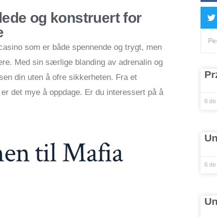
lede og konstruert for
e
t casino som er både spennende og trygt, men
ere. Med sin særlige blanding av adrenalin og
Pr
lsen din uten å ofre sikkerheten. Fra et
k er det mye å oppdage. Er du interessert på å
6 de
Un
en til Mafia
6 de
Un