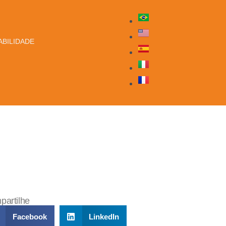
BILIDADE
artilhe
Facebook
LinkedIn