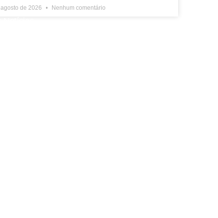
 agosto de 2026
Nenhum comentário
 Notícias