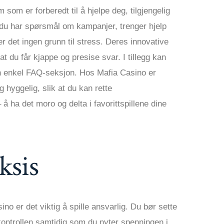
som er forberedt til å hjelpe deg, tilgjengelig
en du har spørsmål om kampanjer, trenger hjelp
r det ingen grunn til stress. Deres innovative
t du får kjappe og presise svar. I tillegg kan
n enkel FAQ-seksjon. Hos Mafia Casino er
 hyggelig, slik at du kan rette
 ha det moro og delta i favorittspillene dine
ksis
no er det viktig å spille ansvarlig. Du bør sette
 kontrollen samtidig som du nyter spenningen i