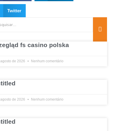
Twitter
zegląd fs casino polska
 agosto de 2026
Nenhum comentário
titled
 agosto de 2026
Nenhum comentário
titled