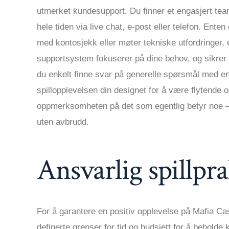
utmerket kundesupport. Du finner et engasjert team 
hele tiden via live chat, e-post eller telefon. Ent
med kontosjekk eller møter tekniske utfordringer, e
supportsystem fokuserer på dine behov, og sikrer a
du enkelt finne svar på generelle spørsmål med e
spillopplevelsen din designet for å være flytende og
oppmerksomheten på det som egentlig betyr noe – å
uten avbrudd.
Ansvarlig spillpra
For å garantere en positiv opplevelse på Mafia Casi
definerte grenser for tid og budsjett for å beholde