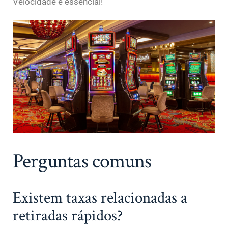
Velocidade é essencial!
Perguntas comuns
Existem taxas relacionadas a
retiradas rápidos?