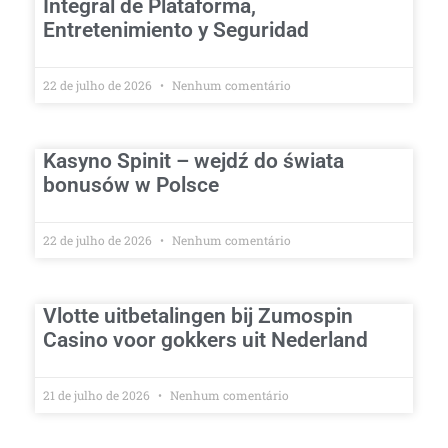
Integral de Plataforma,
Entretenimiento y Seguridad
22 de julho de 2026
Nenhum comentário
Kasyno Spinit – wejdź do świata
bonusów w Polsce
22 de julho de 2026
Nenhum comentário
Vlotte uitbetalingen bij Zumospin
Casino voor gokkers uit Nederland
21 de julho de 2026
Nenhum comentário