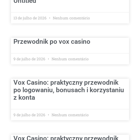
Untitled
13 de julho de 2026
Nenhum comentário
Przewodnik po vox casino
9 de julho de 2026
Nenhum comentário
Vox Casino: praktyczny przewodnik
po logowaniu, bonusach i korzystaniu
z konta
9 de julho de 2026
Nenhum comentário
Vox Casino: praktyczny przewodnik