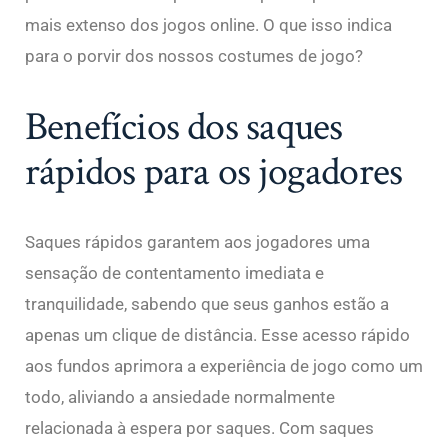
mais extenso dos jogos online. O que isso indica
para o porvir dos nossos costumes de jogo?
Benefícios dos saques
rápidos para os jogadores
Saques rápidos garantem aos jogadores uma
sensação de contentamento imediata e
tranquilidade, sabendo que seus ganhos estão a
apenas um clique de distância. Esse acesso rápido
aos fundos aprimora a experiência de jogo como um
todo, aliviando a ansiedade normalmente
relacionada à espera por saques. Com saques