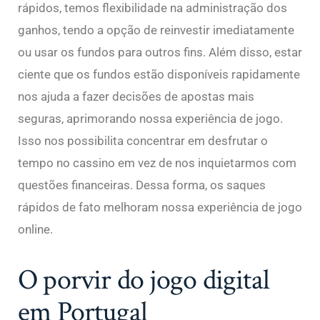
rápidos, temos flexibilidade na administração dos
ganhos, tendo a opção de reinvestir imediatamente
ou usar os fundos para outros fins. Além disso, estar
ciente que os fundos estão disponíveis rapidamente
nos ajuda a fazer decisões de apostas mais
seguras, aprimorando nossa experiência de jogo.
Isso nos possibilita concentrar em desfrutar o
tempo no cassino em vez de nos inquietarmos com
questões financeiras. Dessa forma, os saques
rápidos de fato melhoram nossa experiência de jogo
online.
O porvir do jogo digital
em Portugal