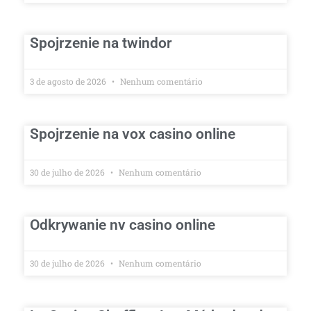
Spojrzenie na twindor
3 de agosto de 2026
Nenhum comentário
Spojrzenie na vox casino online
30 de julho de 2026
Nenhum comentário
Odkrywanie nv casino online
30 de julho de 2026
Nenhum comentário