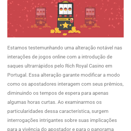
Estamos testemunhando uma alteração notável nas
interações de jogos online com a introdução de
saques ultrarrápidos pelo Rich Royal Casino em
Portugal. Essa alteração garante modificar a modo
como os apostadores interagem com seus prêmios,
diminuindo os tempos de espera para apenas
algumas horas curtas. Ao examinarmos os
particularidades dessa característica, surgem
interrogações intrigantes sobre suas implicações
para a vivência do apostador e para o panorama