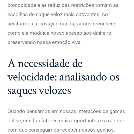
comodidade e as reduzidas restrições tornam as
escolhas de saque veloz mais cativantes. Ao
aceitarmos a inovação rápida, vamos reconhecer
como ela modifica nosso acesso aos dinheiro,
preservando nossa emoção viva.
A necessidade de
velocidade: analisando os
saques velozes
Quando pensamos em nossas interações de games
online, um dos fatores mais importantes é a rapidez
com que conseguimos receber nossos ganhos.