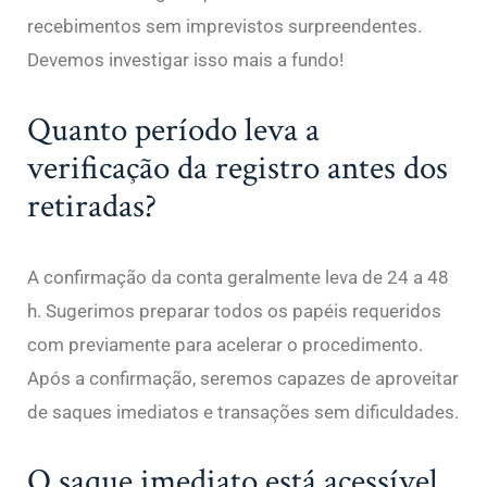
recebimentos sem imprevistos surpreendentes.
Devemos investigar isso mais a fundo!
Quanto período leva a
verificação da registro antes dos
retiradas?
A confirmação da conta geralmente leva de 24 a 48
h. Sugerimos preparar todos os papéis requeridos
com previamente para acelerar o procedimento.
Após a confirmação, seremos capazes de aproveitar
de saques imediatos e transações sem dificuldades.
O saque imediato está acessível