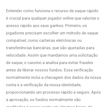
Entender como funciona o recurso de saque rápido
é crucial para qualquer jogador online que valorize o
acesso rápido aos seus ganhos. Primeiro, os
jogadores precisam escolher um método de saque
compatível, como carteiras eletrônicas ou
transferências bancárias, que são ajustadas para
velocidade. Assim que mandamos uma solicitação
de saque, o cassino a analisa para evitar fraudes
antes de liberar nossos fundos. Essa verificação
normalmente inclui a checagem dos dados da nossa
conta e a verificação da nossa identidade,
proporcionando um processo rápido e seguro. Após
a aprovação, os fundos normalmente são
creditados à nossa conta em algumas horas, de