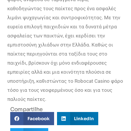
καθοδηγώντας τους παίκτες προς ένα ασφαλές
λιμάνι ψυχαγωγίας και συντροφικότητας. Με την
ευρεία επιλογή παιχνιδιών και τα δυνατά μέτρα
ασφαλείας των παικτών, έχει κερδίσει την
εμπιστοσύνη χιλιάδων στην Ελλάδα. Καθώς οι
παίκτες περιηγούνται στα ταξίδια τους στο
παιχνίδι, βρίσκουν όχι μόνο ενδιαφέρουσες
εμπειρίες αλλά και μια κοινότητα πλούσια σε
υποστήριξη, καθιστώντας το Robocat Casino φάρο
τόσο για τους νεοφερμένους όσο και για τους
παλιούς παίκτες.
Compartilhe
Facebook
LinkedIn