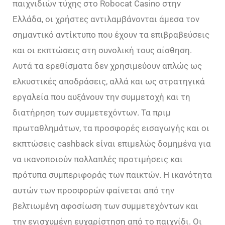
παιχνιδιών τύχης στο Robocat Casino στην
Ελλάδα, οι χρήστες αντιλαμβάνονται άμεσα τον
σημαντικό αντίκτυπο που έχουν τα επιβραβεύσεις
και οι εκπτώσεις στη συνολική τους αίσθηση.
Αυτά τα ερεθίσματα δεν χρησιμεύουν απλώς ως
ελκυστικές αποδράσεις, αλλά και ως στρατηγικά
εργαλεία που αυξάνουν την συμμετοχή και τη
διατήρηση των συμμετεχόντων. Τα πριμ
πρωταθλημάτων, τα προσφορές εισαγωγής και οι
εκπτώσεις cashback είναι επιμελώς δομημένα για
να ικανοποιούν πολλαπλές προτιμήσεις και
πρότυπα συμπεριφοράς των παικτών. Η ικανότητα
αυτών των προσφορών φαίνεται από την
βελτιωμένη αφοσίωση των συμμετεχόντων και
την ενισχυμένη ευχαρίστηση από το παιχνίδι. Οι