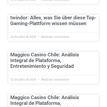
twindor: Alles, was Sie über diese Top-
Gaming-Plattform wissen müssen
24 de julho de 2026
Nenhum comentário
Maggico Casino Chile: Análisis
Integral de Plataforma,
Entretenimiento y Seguridad
22 de julho de 2026
Nenhum comentário
Maggico Casino Chile: Análisis
Integral de Plataforma,