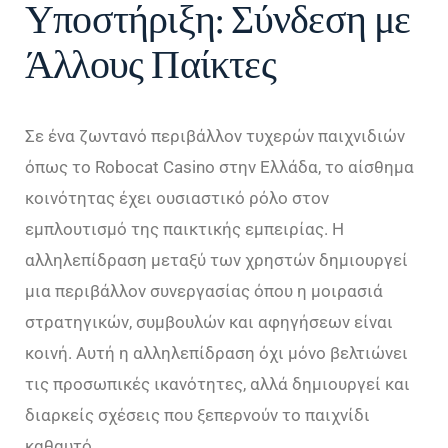
Υποστήριξη: Σύνδεση με
Άλλους Παίκτες
Σε ένα ζωντανό περιβάλλον τυχερών παιχνιδιών
όπως το Robocat Casino στην Ελλάδα, το αίσθημα
κοινότητας έχει ουσιαστικό ρόλο στον
εμπλουτισμό της παικτικής εμπειρίας. Η
αλληλεπίδραση μεταξύ των χρηστών δημιουργεί
μια περιβάλλον συνεργασίας όπου η μοιρασιά
στρατηγικών, συμβουλών και αφηγήσεων είναι
κοινή. Αυτή η αλληλεπίδραση όχι μόνο βελτιώνει
τις προσωπικές ικανότητες, αλλά δημιουργεί και
διαρκείς σχέσεις που ξεπερνούν το παιχνίδι
καθαυτό.