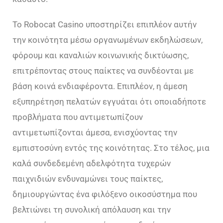
Το Robocat Casino υποστηρίζει επιπλέον αυτήν
την κοινότητα μέσω οργανωμένων εκδηλώσεων,
φόρουμ και καναλιών κοινωνικής δικτύωσης,
επιτρέποντας στους παίκτες να συνδέονται με
βάση κοινά ενδιαφέροντα. Επιπλέον, η άμεση
εξυπηρέτηση πελατών εγγυάται ότι οποιαδήποτε
προβλήματα που αντιμετωπίζουν
αντιμετωπίζονται άμεσα, ενισχύοντας την
εμπιστοσύνη εντός της κοινότητας. Στο τέλος, μια
καλά συνδεδεμένη αδελφότητα τυχερών
παιχνιδιών ενδυναμώνει τους παίκτες,
δημιουργώντας ένα φιλόξενο οικοσύστημα που
βελτιώνει τη συνολική απόλαυση και την