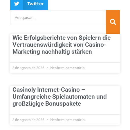
Twitter
Wie Erfolgsberichte von Spielern die
Vertrauenswürdigkeit von Casino-
Marketing nachhaltig stärken
3 de agosto de 2026
Nenhum comentário
Casinoly Internet-Casino –
Umfangreiche Spielautomaten und
großzügige Bonuspakete
3 de agosto de 2026
Nenhum comentário