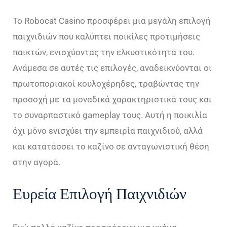
Το Robocat Casino προσφέρει μια μεγάλη επιλογή
παιχνιδιών που καλύπτει ποικίλες προτιμήσεις
παικτών, ενισχύοντας την ελκυστικότητά του.
Ανάμεσα σε αυτές τις επιλογές, αναδεικνύονται οι
πρωτοποριακοί κουλοχέρηδες, τραβώντας την
προσοχή με τα μοναδικά χαρακτηριστικά τους και
το συναρπαστικό gameplay τους. Αυτή η ποικιλία
όχι μόνο ενισχύει την εμπειρία παιχνιδιού, αλλά
και κατατάσσει το καζίνο σε ανταγωνιστική θέση
στην αγορά.
Ευρεία Επιλογή Παιχνιδιών