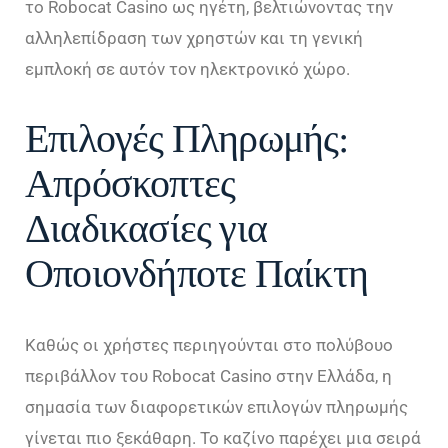
το Robocat Casino ως ηγέτη, βελτιώνοντας την
αλληλεπίδραση των χρηστών και τη γενική
εμπλοκή σε αυτόν τον ηλεκτρονικό χώρο.
Επιλογές Πληρωμής:
Απρόσκοπτες
Διαδικασίες για
Οποιονδήποτε Παίκτη
Καθώς οι χρήστες περιηγούνται στο πολύβουο
περιβάλλον του Robocat Casino στην Ελλάδα, η
σημασία των διαφορετικών επιλογών πληρωμής
γίνεται πιο ξεκάθαρη. Το καζίνο παρέχει μια σειρά