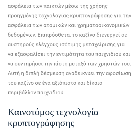
ασφάλεια των παικτών μέσω της χρήσης
προηγμένης τεχνολογίας κρυπτογράφησης για την
ασφάλεια των ατομικών και χρηματοοικονομικών
δεδομένων. Επιπρόσθετα, το καζίνο διενεργεί σε
αυστηρούς ελέγχους ισότιμης μεταχείρισης για
να εξασφαλίσει την εντιμότητα του παιχνιδιού και
να συντηρήσει την πίστη μεταξύ των χρηστών του.
Αυτή η διπλή δέσμευση αναδεικνύει την αφοσίωση
του καζίνο σε ένα αξιόπιστο και δίκαιο
περιβάλλον παιχνιδιού.
Καινοτόμος τεχνολογία
κρυπτογράφησης