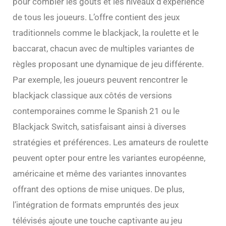
pour combler les goûts et les niveaux d’expérience
de tous les joueurs. L’offre contient des jeux
traditionnels comme le blackjack, la roulette et le
baccarat, chacun avec de multiples variantes de
règles proposant une dynamique de jeu différente.
Par exemple, les joueurs peuvent rencontrer le
blackjack classique aux côtés de versions
contemporaines comme le Spanish 21 ou le
Blackjack Switch, satisfaisant ainsi à diverses
stratégies et préférences. Les amateurs de roulette
peuvent opter pour entre les variantes européenne,
américaine et même des variantes innovantes
offrant des options de mise uniques. De plus,
l’intégration de formats empruntés des jeux
télévisés ajoute une touche captivante au jeu