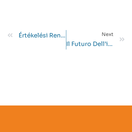
Next
Értékelési Rendszer Élő Valós Idejű Kaszinó Lehetővé Teszi Magyarország Számára A Játékok Szavazását
Il Futuro Dell’intrattenimento Online In Italia È Dudespin Casino.