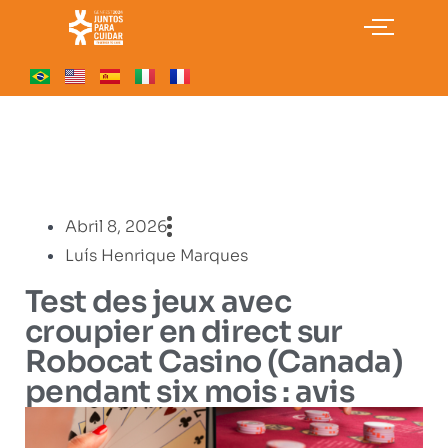
Abril 8, 2026
Luís Henrique Marques
Test des jeux avec
croupier en direct sur
Robocat Casino (Canada)
pendant six mois : avis