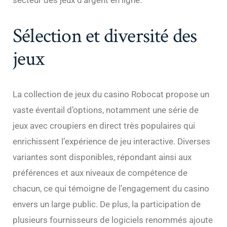
secteur des jeux d’argent en ligne.
Sélection et diversité des
jeux
La collection de jeux du casino Robocat propose un
vaste éventail d’options, notamment une série de
jeux avec croupiers en direct très populaires qui
enrichissent l’expérience de jeu interactive. Diverses
variantes sont disponibles, répondant ainsi aux
préférences et aux niveaux de compétence de
chacun, ce qui témoigne de l’engagement du casino
envers un large public. De plus, la participation de
plusieurs fournisseurs de logiciels renommés ajoute