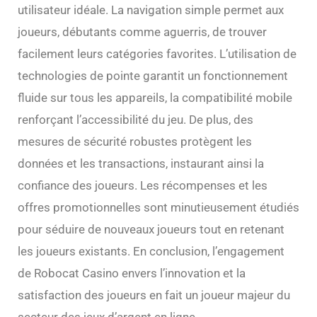
utilisateur idéale. La navigation simple permet aux
joueurs, débutants comme aguerris, de trouver
facilement leurs catégories favorites. L’utilisation de
technologies de pointe garantit un fonctionnement
fluide sur tous les appareils, la compatibilité mobile
renforçant l’accessibilité du jeu. De plus, des
mesures de sécurité robustes protègent les
données et les transactions, instaurant ainsi la
confiance des joueurs. Les récompenses et les
offres promotionnelles sont minutieusement étudiés
pour séduire de nouveaux joueurs tout en retenant
les joueurs existants. En conclusion, l’engagement
de Robocat Casino envers l’innovation et la
satisfaction des joueurs en fait un joueur majeur du