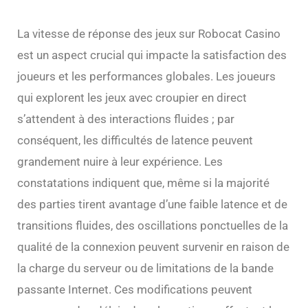
La vitesse de réponse des jeux sur Robocat Casino
est un aspect crucial qui impacte la satisfaction des
joueurs et les performances globales. Les joueurs
qui explorent les jeux avec croupier en direct
s’attendent à des interactions fluides ; par
conséquent, les difficultés de latence peuvent
grandement nuire à leur expérience. Les
constatations indiquent que, même si la majorité
des parties tirent avantage d’une faible latence et de
transitions fluides, des oscillations ponctuelles de la
qualité de la connexion peuvent survenir en raison de
la charge du serveur ou de limitations de la bande
passante Internet. Ces modifications peuvent