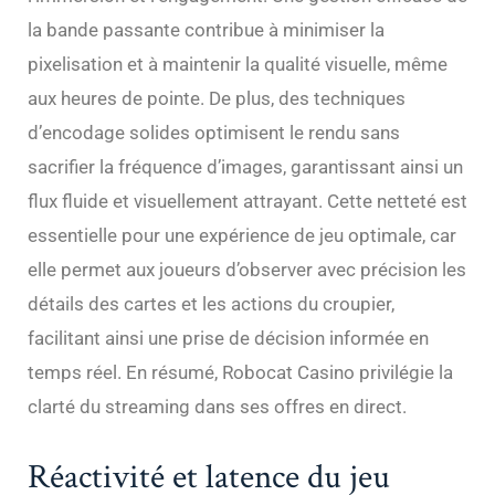
la bande passante contribue à minimiser la
pixelisation et à maintenir la qualité visuelle, même
aux heures de pointe. De plus, des techniques
d’encodage solides optimisent le rendu sans
sacrifier la fréquence d’images, garantissant ainsi un
flux fluide et visuellement attrayant. Cette netteté est
essentielle pour une expérience de jeu optimale, car
elle permet aux joueurs d’observer avec précision les
détails des cartes et les actions du croupier,
facilitant ainsi une prise de décision informée en
temps réel. En résumé, Robocat Casino privilégie la
clarté du streaming dans ses offres en direct.
Réactivité et latence du jeu