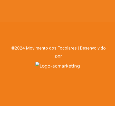
©2024 Movimento dos Focolares | Desenvolvido
por