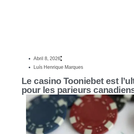
Abril 8, 2026
Luís Henrique Marques
Le casino Tooniebet est l’ul
pour les parieurs canadiens