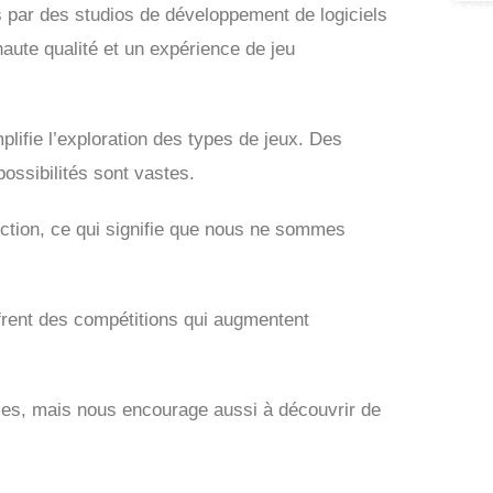
Mais
 par des studios de développement de logiciels
aute qualité et un expérience de jeu
plifie l’exploration des types de jeux. Des
ossibilités sont vastes.
ection, ce qui signifie que nous ne sommes
ffrent des compétitions qui augmentent
ces, mais nous encourage aussi à découvrir de