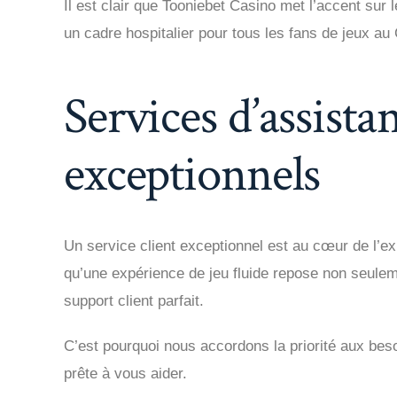
Il est clair que Tooniebet Casino met l’accent sur l
un cadre hospitalier pour tous les fans de jeux au
Services d’assista
exceptionnels
Un service client exceptionnel est au cœur de l’
qu’une expérience de jeu fluide repose non seulem
support client parfait.
C’est pourquoi nous accordons la priorité aux bes
prête à vous aider.