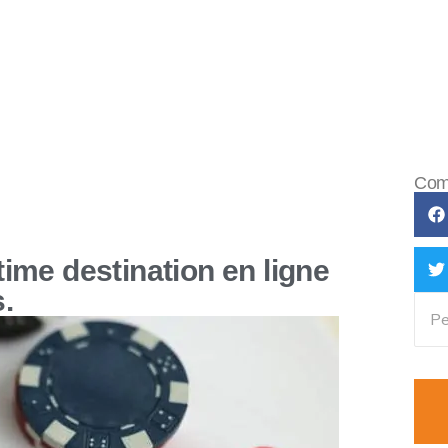
Comp
time destination en ligne
.