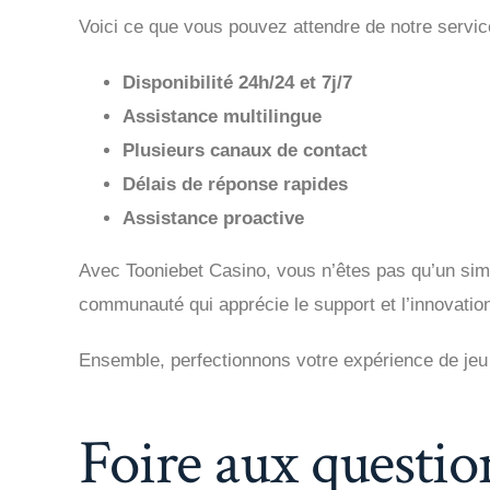
Voici ce que vous pouvez attendre de notre service
Disponibilité 24h/24 et 7j/7
Assistance multilingue
Plusieurs canaux de contact
Délais de réponse rapides
Assistance proactive
Avec Tooniebet Casino, vous n’êtes pas qu’un simpl
communauté qui apprécie le support et l’innovatio
Ensemble, perfectionnons votre expérience de jeu
Foire aux questio