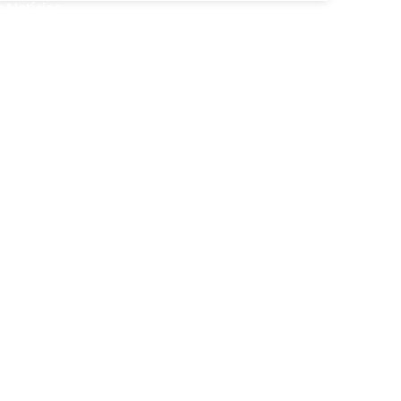
 Notícias