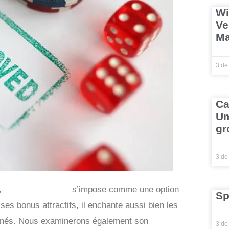
Wi
Ve
Ma
3 de
Ca
Um
gr
3 de
s,
Tooniebet Casino
s’impose comme une option
Sp
ses bonus attractifs, il enchante aussi bien les
ronnés. Nous examinerons également son
3 de