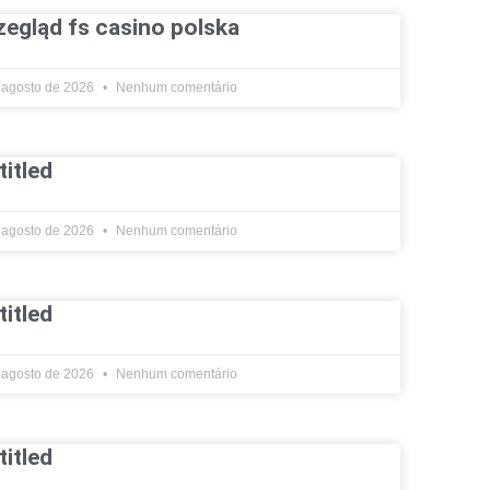
zegląd fs casino polska
 agosto de 2026
Nenhum comentário
titled
 agosto de 2026
Nenhum comentário
titled
 agosto de 2026
Nenhum comentário
titled