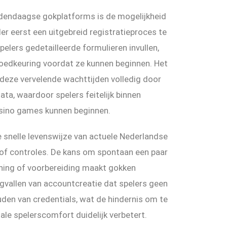
dendaagse gokplatforms is de mogelijkheid
 eerst een uitgebreid registratieproces te
pelers gedetailleerde formulieren invullen,
oedkeuring voordat ze kunnen beginnen. Het
 deze vervelende wachttijden volledig door
ta, waardoor spelers feitelijk binnen
sino games kunnen beginnen.
e snelle levenswijze van actuele Nederlandse
 of controles. De kans om spontaan een paar
ning of voorbereiding maakt gokken
gvallen van accountcreatie dat spelers geen
uden van credentials, wat de hindernis om te
ale spelerscomfort duidelijk verbetert.