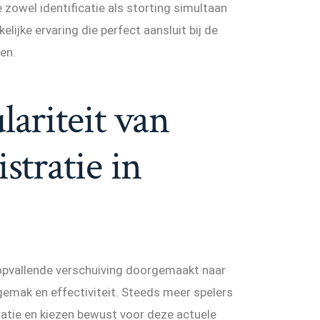
 zowel identificatie als storting simultaan
lijke ervaring die perfect aansluit bij de
en.
lariteit van
stratie in
 opvallende verschuiving doorgemaakt naar
emak en effectiviteit. Steeds meer spelers
atie en kiezen bewust voor deze actuele