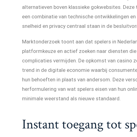
alternatieven boven klassieke gokwebsites. Deze
een combinatie van technische ontwikkelingen en
snelheid en privacy centraal staan in de besluitvo
Marktonderzoek toont aan dat spelers in Nederlan
platformkeuze en actief zoeken naar diensten die
complicaties vermijden. De opkomst van casino zo
trend in de digitale economie waarbij consument
hun behoeften in plaats van andersom. Deze vers
herformulering van wat spelers eisen van hun onl
minimale weerstand als nieuwe standaard.
Instant toegang tot sp