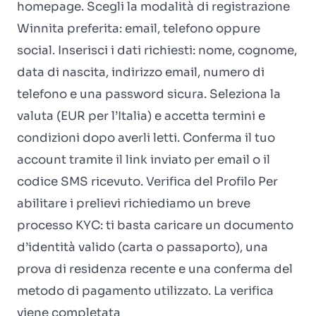
homepage. Scegli la modalità di registrazione
Winnita preferita: email, telefono oppure
social. Inserisci i dati richiesti: nome, cognome,
data di nascita, indirizzo email, numero di
telefono e una password sicura. Seleziona la
valuta (EUR per l’Italia) e accetta termini e
condizioni dopo averli letti. Conferma il tuo
account tramite il link inviato per email o il
codice SMS ricevuto. Verifica del Profilo Per
abilitare i prelievi richiediamo un breve
processo KYC: ti basta caricare un documento
d’identità valido (carta o passaporto), una
prova di residenza recente e una conferma del
metodo di pagamento utilizzato. La verifica
viene completata