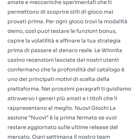
amate e meccaniche sperimentali che ti
permettono di scoprire stili di gioco mai
provati prima. Per ogni gioco trovi la modalità
demo, così puoi testare le funzioni bonus,
capire la volatilità e affinare la tua strategia
prima di passare al denaro reale. Le Winnita
casino recensioni lasciate dai nostri utenti
confermano che la profondità del catalogo è
uno dei principali motivi di scelta della
piattaforma. Nei prossimi paragrafi ti guidiamo
attraverso i generi più amati e i titoli che li
rappresentano al meglio. Nuovi Giochi La
sezione “Nuovi” è la prima fermata se vuoi
restare aggiornato sulle ultime release del
mercato. Ogni settimana il nostro team