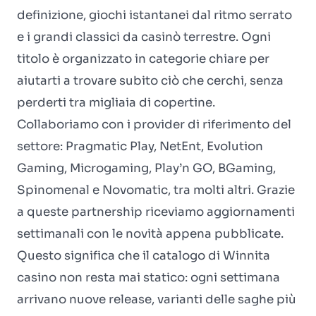
definizione, giochi istantanei dal ritmo serrato
e i grandi classici da casinò terrestre. Ogni
titolo è organizzato in categorie chiare per
aiutarti a trovare subito ciò che cerchi, senza
perderti tra migliaia di copertine.
Collaboriamo con i provider di riferimento del
settore: Pragmatic Play, NetEnt, Evolution
Gaming, Microgaming, Play’n GO, BGaming,
Spinomenal e Novomatic, tra molti altri. Grazie
a queste partnership riceviamo aggiornamenti
settimanali con le novità appena pubblicate.
Questo significa che il catalogo di Winnita
casino non resta mai statico: ogni settimana
arrivano nuove release, varianti delle saghe più