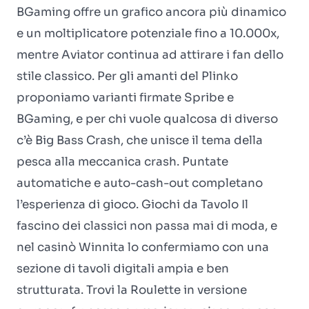
BGaming offre un grafico ancora più dinamico
e un moltiplicatore potenziale fino a 10.000x,
mentre Aviator continua ad attirare i fan dello
stile classico. Per gli amanti del Plinko
proponiamo varianti firmate Spribe e
BGaming, e per chi vuole qualcosa di diverso
c’è Big Bass Crash, che unisce il tema della
pesca alla meccanica crash. Puntate
automatiche e auto-cash-out completano
l’esperienza di gioco. Giochi da Tavolo Il
fascino dei classici non passa mai di moda, e
nel casinò Winnita lo confermiamo con una
sezione di tavoli digitali ampia e ben
strutturata. Trovi la Roulette in versione