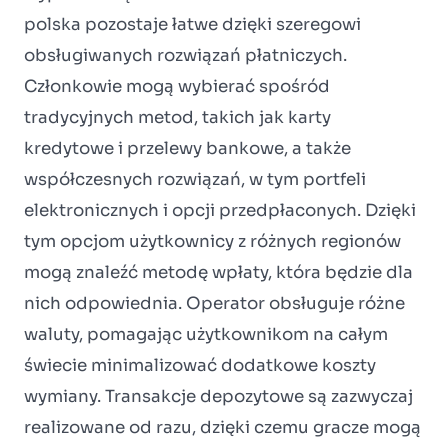
polska pozostaje łatwe dzięki szeregowi
obsługiwanych rozwiązań płatniczych.
Członkowie mogą wybierać spośród
tradycyjnych metod, takich jak karty
kredytowe i przelewy bankowe, a także
współczesnych rozwiązań, w tym portfeli
elektronicznych i opcji przedpłaconych. Dzięki
tym opcjom użytkownicy z różnych regionów
mogą znaleźć metodę wpłaty, która będzie dla
nich odpowiednia. Operator obsługuje różne
waluty, pomagając użytkownikom na całym
świecie minimalizować dodatkowe koszty
wymiany. Transakcje depozytowe są zazwyczaj
realizowane od razu, dzięki czemu gracze mogą