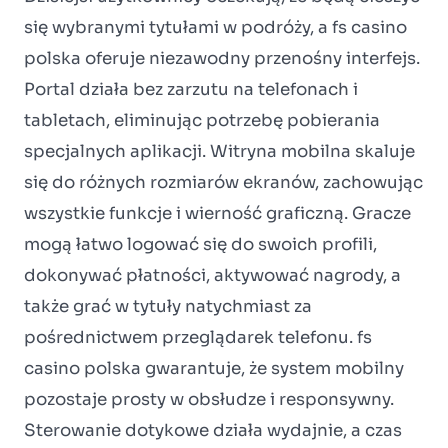
się wybranymi tytułami w podróży, a fs casino
polska oferuje niezawodny przenośny interfejs.
Portal działa bez zarzutu na telefonach i
tabletach, eliminując potrzebę pobierania
specjalnych aplikacji. Witryna mobilna skaluje
się do różnych rozmiarów ekranów, zachowując
wszystkie funkcje i wierność graficzną. Gracze
mogą łatwo logować się do swoich profili,
dokonywać płatności, aktywować nagrody, a
także grać w tytuły natychmiast za
pośrednictwem przeglądarek telefonu. fs
casino polska gwarantuje, że system mobilny
pozostaje prosty w obsłudze i responsywny.
Sterowanie dotykowe działa wydajnie, a czas