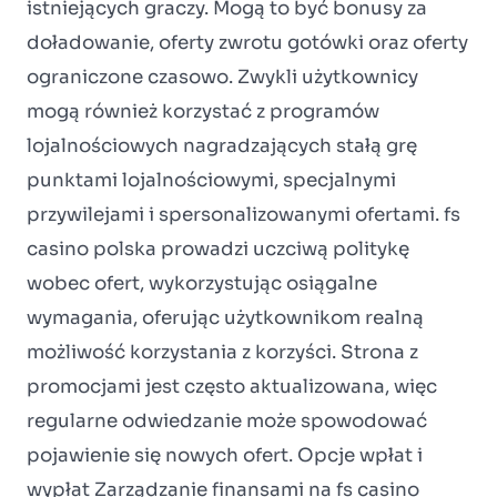
istniejących graczy. Mogą to być bonusy za
doładowanie, oferty zwrotu gotówki oraz oferty
ograniczone czasowo. Zwykli użytkownicy
mogą również korzystać z programów
lojalnościowych nagradzających stałą grę
punktami lojalnościowymi, specjalnymi
przywilejami i spersonalizowanymi ofertami. fs
casino polska prowadzi uczciwą politykę
wobec ofert, wykorzystując osiągalne
wymagania, oferując użytkownikom realną
możliwość korzystania z korzyści. Strona z
promocjami jest często aktualizowana, więc
regularne odwiedzanie może spowodować
pojawienie się nowych ofert. Opcje wpłat i
wypłat Zarządzanie finansami na fs casino