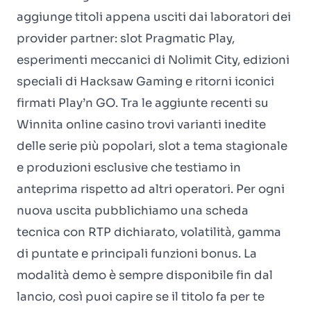
aggiunge titoli appena usciti dai laboratori dei
provider partner: slot Pragmatic Play,
esperimenti meccanici di Nolimit City, edizioni
speciali di Hacksaw Gaming e ritorni iconici
firmati Play’n GO. Tra le aggiunte recenti su
Winnita online casino trovi varianti inedite
delle serie più popolari, slot a tema stagionale
e produzioni esclusive che testiamo in
anteprima rispetto ad altri operatori. Per ogni
nuova uscita pubblichiamo una scheda
tecnica con RTP dichiarato, volatilità, gamma
di puntate e principali funzioni bonus. La
modalità demo è sempre disponibile fin dal
lancio, così puoi capire se il titolo fa per te