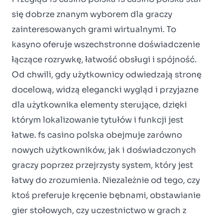
się dobrze znanym wyborem dla graczy
zainteresowanych grami wirtualnymi. To
kasyno oferuje wszechstronne doświadczenie
łączące rozrywkę, łatwość obsługi i spójność.
Od chwili, gdy użytkownicy odwiedzają stronę
docelową, widzą elegancki wygląd i przyjazne
dla użytkownika elementy sterujące, dzięki
którym lokalizowanie tytułów i funkcji jest
łatwe. fs casino polska obejmuje zarówno
nowych użytkowników, jak i doświadczonych
graczy poprzez przejrzysty system, który jest
łatwy do zrozumienia. Niezależnie od tego, czy
ktoś preferuje kręcenie bębnami, obstawianie
gier stołowych, czy uczestnictwo w grach z