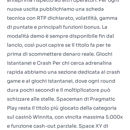
anteprima rispetto ad altri operatori. Per ogni
nuova uscita pubblichiamo una scheda
tecnica con RTP dichiarato, volatilità, gamma
di puntate e principali funzioni bonus. La
modalità demo è sempre disponibile fin dal
lancio, così puoi capire se il titolo fa per te
prima di scommettere denaro reale. Giochi
Istantanei e Crash Per chi cerca adrenalina
rapida abbiamo una sezione dedicata ai crash
game e ai giochi istantanei, dove ogni round
dura pochi secondi e il moltiplicatore può
schizzare alle stelle. Spaceman di Pragmatic
Play resta il titolo più giocato della categoria
sul casinò Winnita, con vincita massima 5.000x
e funzione cash-out parziale. Space XY di