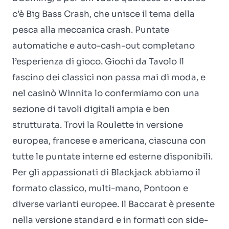
c’è Big Bass Crash, che unisce il tema della
pesca alla meccanica crash. Puntate
automatiche e auto-cash-out completano
l’esperienza di gioco. Giochi da Tavolo Il
fascino dei classici non passa mai di moda, e
nel casinò Winnita lo confermiamo con una
sezione di tavoli digitali ampia e ben
strutturata. Trovi la Roulette in versione
europea, francese e americana, ciascuna con
tutte le puntate interne ed esterne disponibili.
Per gli appassionati di Blackjack abbiamo il
formato classico, multi-mano, Pontoon e
diverse varianti europee. Il Baccarat è presente
nella versione standard e in formati con side-