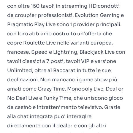
con oltre 150 tavoli in streaming HD condotti
da croupier professionisti. Evolution Gaming e
Pragmatic Play Live sono i provider principali:
con loro abbiamo costruito un’offerta che
copre Roulette Live nelle varianti europea,
francese, Speed e Lightning, Blackjack Live con
tavoli classici a 7 posti, tavoli VIP e versione
Unlimited, oltre al Baccarat in tutte le sue
declinazioni. Non mancano i game show più
amati come Crazy Time, Monopoly Live, Deal or
No Deal Live e Funky Time, che uniscono gioco
da casinò e intrattenimento televisivo. Grazie
alla chat integrata puoi interagire
direttamente con il dealer e con gli altri