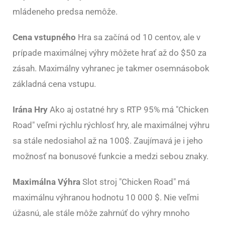
mládeneho predsa nemôže.
Cena vstupného
Hra sa začíná od 10 centov, ale v
prípade maximálnej výhry môžete hrať až do $50 za
zásah. Maximálny vyhranec je takmer osemnásobok
základná cena vstupu.
Irána Hry
Ako aj ostatné hry s RTP 95% má "Chicken
Road" veľmi rýchlu rýchlosť hry, ale maximálnej výhru
sa stále nedosiahol až na 100$. Zaujímavá je i jeho
možnosť na bonusové funkcie a medzi sebou znaky.
Maximálna Výhra
Slot stroj "Chicken Road" má
maximálnu výhranou hodnotu 10 000 $. Nie veľmi
úžasnú, ale stále môže zahrnúť do výhry mnoho