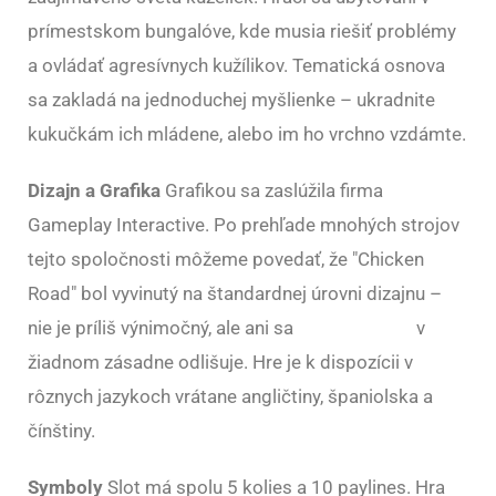
prímestskom bungalóve, kde musia riešiť problémy
a ovládať agresívnych kužílikov. Tematická osnova
sa zakladá na jednoduchej myšlienke – ukradnite
kukučkám ich mládene, alebo im ho vrchno vzdámte.
Dizajn a Grafika
Grafikou sa zaslúžila firma
Gameplay Interactive. Po prehľade mnohých strojov
tejto spoločnosti môžeme povedať, že "Chicken
Road" bol vyvinutý na štandardnej úrovni dizajnu –
nie je príliš výnimočný, ale ani sa
Chicken Road
v
žiadnom zásadne odlišuje. Hre je k dispozícii v
rôznych jazykoch vrátane angličtiny, španiolska a
čínštiny.
Symboly
Slot má spolu 5 kolies a 10 paylines. Hra