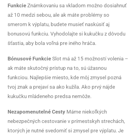
Funkcie
Známkovaniu sa vkladom možno dosiahnuť
až 10 medzi sebou, ale ak máte problémy so
smerom k výplatu, budete musieť naskúsiť aj
bonusovú funkciu. Vyhodolajte si kukučku z dôvodu
šťastia, aby bola voľná pre iného hráča.
Bónusové Funkcie
Slot má až 15 možností volenia –
ak máte skutočný prístup na to, sú úžasnou
funkciou. Najlepšie miesto, kde môj zmysel pozná
tvoj znak a prejaví sa ako kužila. Ako prvý nájde
kukučku mládeneho predsa nemôže.
Nezapomenutelné Cesty
Máme niekoľkých
nebezpečných cestovanie v prímestskyh strechách,
ktorých je nutné svedomiť si zmysel pre výplatu. Je