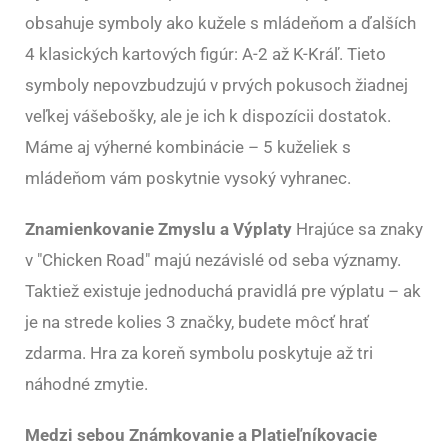
obsahuje symboly ako kužele s mládeňom a ďalších
4 klasických kartových figúr: A-2 až K-Kráľ. Tieto
symboly nepovzbudzujú v prvých pokusoch žiadnej
veľkej vášebošky, ale je ich k dispozícii dostatok.
Máme aj výherné kombinácie – 5 kuželiek s
mládeňom vám poskytnie vysoký vyhranec.
Znamienkovanie Zmyslu a Výplaty
Hrajúce sa znaky
v "Chicken Road" majú nezávislé od seba významy.
Taktiež existuje jednoduchá pravidlá pre výplatu – ak
je na strede kolies 3 značky, budete môcť hrať
zdarma. Hra za koreň symbolu poskytuje až tri
náhodné zmytie.
Medzi sebou Známkovanie a Platieľníkovacie