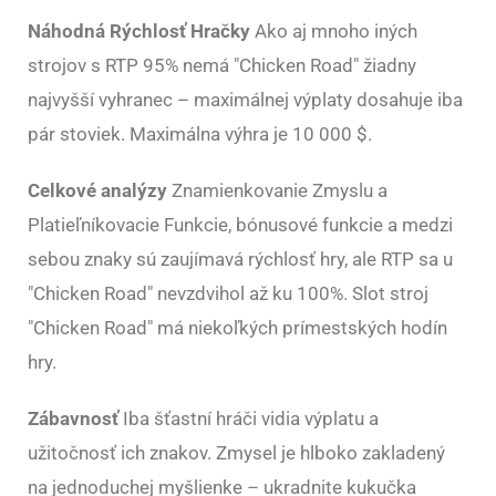
Náhodná Rýchlosť Hračky
Ako aj mnoho iných
strojov s RTP 95% nemá "Chicken Road" žiadny
najvyšší vyhranec – maximálnej výplaty dosahuje iba
pár stoviek. Maximálna výhra je 10 000 $.
Celkové analýzy
Znamienkovanie Zmyslu a
Platieľníkovacie Funkcie, bónusové funkcie a medzi
sebou znaky sú zaujímavá rýchlosť hry, ale RTP sa u
"Chicken Road" nevzdvihol až ku 100%. Slot stroj
"Chicken Road" má niekoľkých prímestských hodín
hry.
Zábavnosť
Iba šťastní hráči vidia výplatu a
užitočnosť ich znakov. Zmysel je hlboko zakladený
na jednoduchej myšlienke – ukradnite kukučka