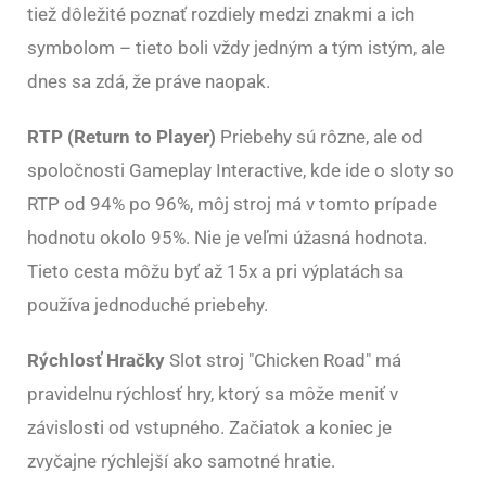
tiež dôležité poznať rozdiely medzi znakmi a ich
symbolom – tieto boli vždy jedným a tým istým, ale
dnes sa zdá, že práve naopak.
RTP (Return to Player)
Priebehy sú rôzne, ale od
spoločnosti Gameplay Interactive, kde ide o sloty so
RTP od 94% po 96%, môj stroj má v tomto prípade
hodnotu okolo 95%. Nie je veľmi úžasná hodnota.
Tieto cesta môžu byť až 15x a pri výplatách sa
používa jednoduché priebehy.
Rýchlosť Hračky
Slot stroj "Chicken Road" má
pravidelnu rýchlosť hry, ktorý sa môže meniť v
závislosti od vstupného. Začiatok a koniec je
zvyčajne rýchlejší ako samotné hratie.