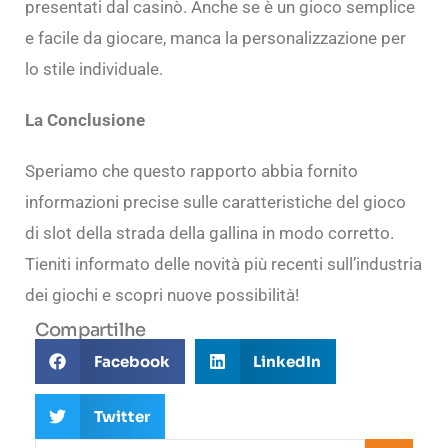
presentati dal casinò. Anche se è un gioco semplice
e facile da giocare, manca la personalizzazione per
lo stile individuale.
La Conclusione
Speriamo che questo rapporto abbia fornito
informazioni precise sulle caratteristiche del gioco
di slot della strada della gallina in modo corretto.
Tieniti informato delle novità più recenti sull’industria
dei giochi e scopri nuove possibilità!
Compartilhe
Facebook
LinkedIn
Twitter