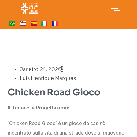
Janeiro 24, 2026
Luís Henrique Marques
Chicken Road Gioco
Il Tema e la Progettazione
"Chicken Road Gioco" è un gioco da casinò
incentrato sulla vita di una strada dove si muovono