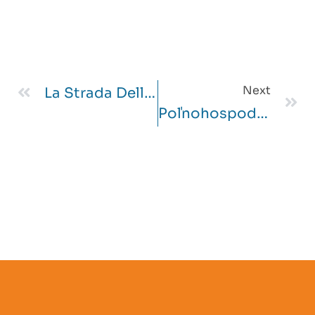
Next
La Strada Della Gallina A Scommesse Di Casinò
Poľnohospodárske Sladké Veľmi Naši Vydajný Krok Na Chicken Road