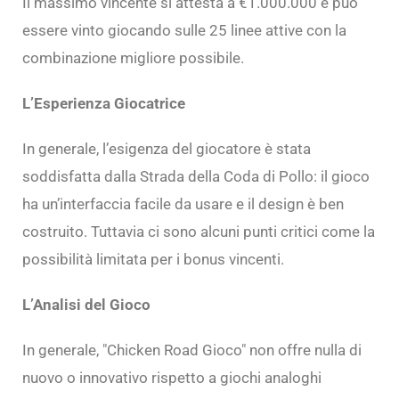
Il massimo vincente si attesta a €1.000.000 e può
essere vinto giocando sulle 25 linee attive con la
combinazione migliore possibile.
L’Esperienza Giocatrice
In generale, l’esigenza del giocatore è stata
soddisfatta dalla Strada della Coda di Pollo: il gioco
ha un’interfaccia facile da usare e il design è ben
costruito. Tuttavia ci sono alcuni punti critici come la
possibilità limitata per i bonus vincenti.
L’Analisi del Gioco
In generale, "Chicken Road Gioco" non offre nulla di
nuovo o innovativo rispetto a giochi analoghi