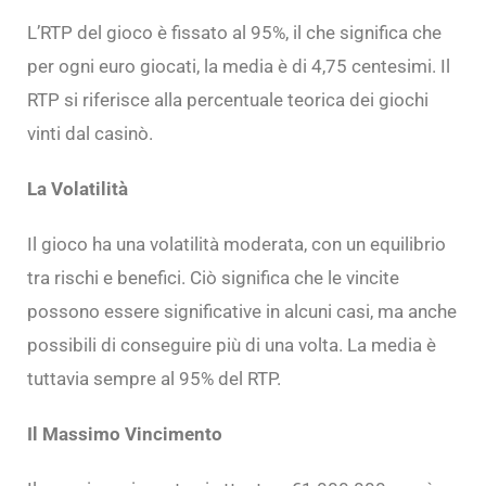
L’RTP del gioco è fissato al 95%, il che significa che
per ogni euro giocati, la media è di 4,75 centesimi. Il
RTP si riferisce alla percentuale teorica dei giochi
vinti dal casinò.
La Volatilità
Il gioco ha una volatilità moderata, con un equilibrio
tra rischi e benefici. Ciò significa che le vincite
possono essere significative in alcuni casi, ma anche
possibili di conseguire più di una volta. La media è
tuttavia sempre al 95% del RTP.
Il Massimo Vincimento