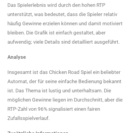
Das Spielerlebnis wird durch den hohen RTP
unterstützt, was bedeutet, dass die Spieler relativ
häufig Gewinne erzielen können und damit motiviert
bleiben. Die Grafik ist einfach gestaltet, aber
aufwendig; viele Details sind detailliert ausgeführt.
Analyse
Insgesamt ist das Chicken Road Spiel ein beliebter
Automat, der für seine einfache Bedienung bekannt
ist. Das Thema ist lustig und unterhaltsam. Die
möglichen Gewinne liegen im Durchschnitt, aber die
RTP-Zahl von 96% signalisiert einen fairen
Zufallsspielverlauf.