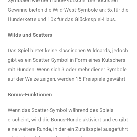
Symbolen wie der Hunde-Kutsche. Die höchsten
Gewinne bieten die Wild-West-Symbole an: 5x für die
Hunderkette und 10x für das Glücksspiel-Haus.
Wilds und Scatters
Das Spiel bietet keine klassischen Wildcards, jedoch
gibt es ein Scatter-Symbol in Form eines Kutschers
mit Hunden. Wenn sich 3 oder mehr dieser Symbole
auf der Walze zeigen, werden 15 Freispiele gewährt.
Bonus-Funktionen
Wenn das Scatter-Symbol während des Spiels
erscheint, wird die Bonus-Runde aktiviert und es gibt
eine weitere Runde, in der ein Zufallsspiel ausgeführt