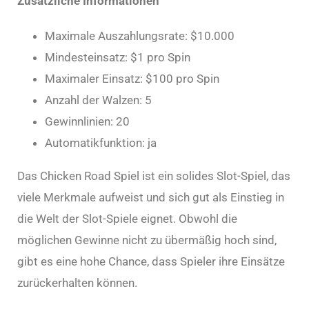
Zusätzliche Informationen
Maximale Auszahlungsrate: $10.000
Mindesteinsatz: $1 pro Spin
Maximaler Einsatz: $100 pro Spin
Anzahl der Walzen: 5
Gewinnlinien: 20
Automatikfunktion: ja
Das Chicken Road Spiel ist ein solides Slot-Spiel, das
viele Merkmale aufweist und sich gut als Einstieg in
die Welt der Slot-Spiele eignet. Obwohl die
möglichen Gewinne nicht zu übermäßig hoch sind,
gibt es eine hohe Chance, dass Spieler ihre Einsätze
zurückerhalten können.