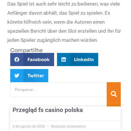
Das Spiel ist auch sehr leicht zu bedienen, was viele
Anfänger davon abhält, das Spiel zu spielen. Es
könnte hilfreich sein, wenn die Autoren einen
speziellen Bericht über den Slot erstellen und ihn für
jeden Spieler zugänglich machen würden.
Compartilhe
Facebook
LinkedIn
Twitter
Przegląd fs casino polska
6 de agosto de 2026
Nenhum comentário