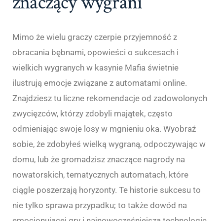
znaczący wygrani
Mimo że wielu graczy czerpie przyjemność z
obracania bębnami, opowieści o sukcesach i
wielkich wygranych w kasynie Mafia świetnie
ilustrują emocje związane z automatami online.
Znajdziesz tu liczne rekomendacje od zadowolonych
zwycięzców, którzy zdobyli majątek, często
odmieniając swoje losy w mgnieniu oka. Wyobraź
sobie, że zdobyłeś wielką wygraną, odpoczywając w
domu, lub że gromadzisz znaczące nagrody na
nowatorskich, tematycznych automatach, które
ciągle poszerzają horyzonty. Te historie sukcesu to
nie tylko sprawa przypadku; to także dowód na
emocjonującej gry i najnowocześniejszą technologię