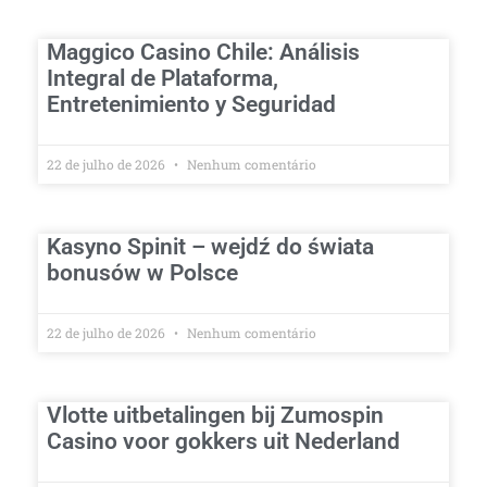
Maggico Casino Chile: Análisis
Integral de Plataforma,
Entretenimiento y Seguridad
22 de julho de 2026
Nenhum comentário
Kasyno Spinit – wejdź do świata
bonusów w Polsce
22 de julho de 2026
Nenhum comentário
Vlotte uitbetalingen bij Zumospin
Casino voor gokkers uit Nederland