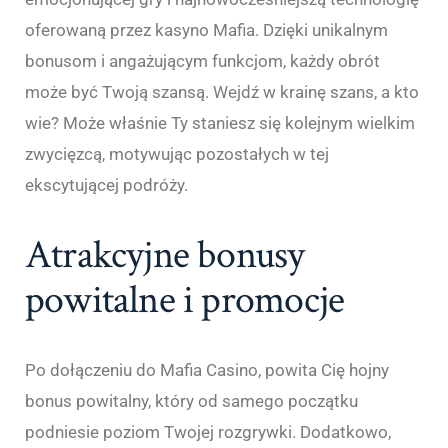
oferowaną przez kasyno Mafia. Dzięki unikalnym
bonusom i angażującym funkcjom, każdy obrót
może być Twoją szansą. Wejdź w krainę szans, a kto
wie? Może właśnie Ty staniesz się kolejnym wielkim
zwycięzcą, motywując pozostałych w tej
ekscytującej podróży.
Atrakcyjne bonusy
powitalne i promocje
Po dołączeniu do Mafia Casino, powita Cię hojny
bonus powitalny, który od samego początku
podniesie poziom Twojej rozgrywki. Dodatkowo,