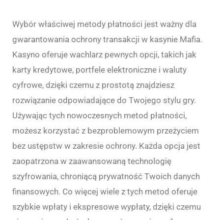
Wybór właściwej metody płatności jest ważny dla
gwarantowania ochrony transakcji w kasynie Mafia.
Kasyno oferuje wachlarz pewnych opcji, takich jak
karty kredytowe, portfele elektroniczne i waluty
cyfrowe, dzięki czemu z prostotą znajdziesz
rozwiązanie odpowiadające do Twojego stylu gry.
Używając tych nowoczesnych metod płatności,
możesz korzystać z bezproblemowym przeżyciem
bez ustępstw w zakresie ochrony. Każda opcja jest
zaopatrzona w zaawansowaną technologię
szyfrowania, chroniącą prywatność Twoich danych
finansowych. Co więcej wiele z tych metod oferuje
szybkie wpłaty i ekspresowe wypłaty, dzięki czemu