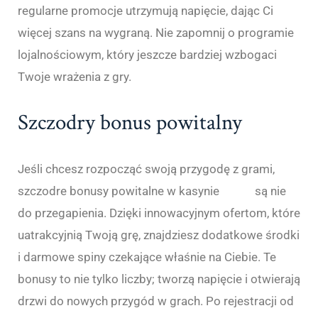
regularne promocje utrzymują napięcie, dając Ci
więcej szans na wygraną. Nie zapomnij o programie
lojalnościowym, który jeszcze bardziej wzbogaci
Twoje wrażenia z gry.
Szczodry bonus powitalny
Jeśli chcesz rozpocząć swoją przygodę z grami,
szczodre bonusy powitalne w kasynie
Mafia
są nie
do przegapienia. Dzięki innowacyjnym ofertom, które
uatrakcyjnią Twoją grę, znajdziesz dodatkowe środki
i darmowe spiny czekające właśnie na Ciebie. Te
bonusy to nie tylko liczby; tworzą napięcie i otwierają
drzwi do nowych przygód w grach. Po rejestracji od