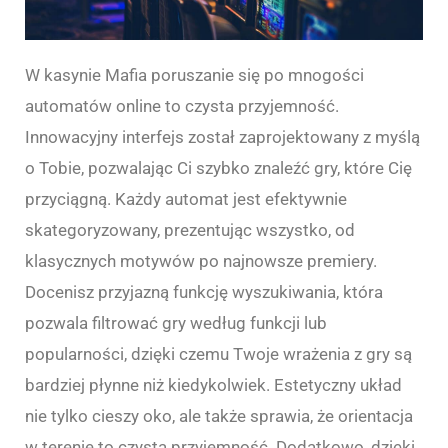
W kasynie Mafia poruszanie się po mnogości
automatów online to czysta przyjemność.
Innowacyjny interfejs został zaprojektowany z myślą
o Tobie, pozwalając Ci szybko znaleźć gry, które Cię
przyciągną. Każdy automat jest efektywnie
skategoryzowany, prezentując wszystko, od
klasycznych motywów po najnowsze premiery.
Docenisz przyjazną funkcję wyszukiwania, która
pozwala filtrować gry według funkcji lub
popularności, dzięki czemu Twoje wrażenia z gry są
bardziej płynne niż kiedykolwiek. Estetyczny układ
nie tylko cieszy oko, ale także sprawia, że orientacja
w terenie to czysta przyjemność. Dodatkowo, dzięki