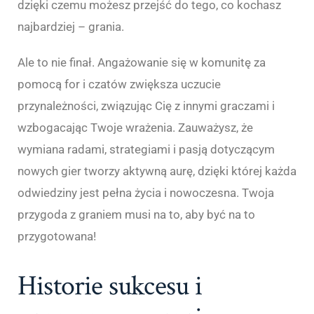
dzięki czemu możesz przejść do tego, co kochasz
najbardziej – grania.
Ale to nie finał. Angażowanie się w komunitę za
pomocą for i czatów zwiększa uczucie
przynależności, związując Cię z innymi graczami i
wzbogacając Twoje wrażenia. Zauważysz, że
wymiana radami, strategiami i pasją dotyczącym
nowych gier tworzy aktywną aurę, dzięki której każda
odwiedziny jest pełna życia i nowoczesna. Twoja
przygoda z graniem musi na to, aby być na to
przygotowana!
Historie sukcesu i