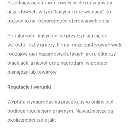
Przedsięwzięcia zaoferowały wiele rodzajów gier
hazardowych, w tym "kasyna ktore wyplaca", co
pozwoliło na różnorodność oferowanych opcji.
Popularności kasyn online przyczyniają się do
wzrostu liczby graczy. Firma może zaoferować wiele
rodzajów gier hazardowych, takich jak ruletka czy
blackjack, a nawet gry z nagrodami w postaci
pieniędzy lub towarów.
Regulacje i warunki
Wypłata wynagrodzenia przez kasyno online jest
podlega regulacjom prawnym. Najważniejsze są
okoliczności takie jak: