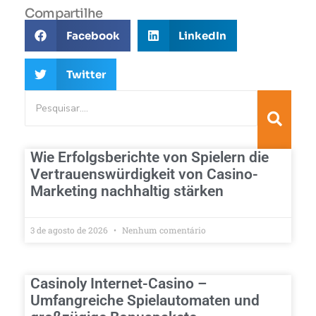
Compartilhe
Facebook
LinkedIn
Twitter
Wie Erfolgsberichte von Spielern die
Vertrauenswürdigkeit von Casino-
Marketing nachhaltig stärken
3 de agosto de 2026
Nenhum comentário
Casinoly Internet-Casino –
Umfangreiche Spielautomaten und