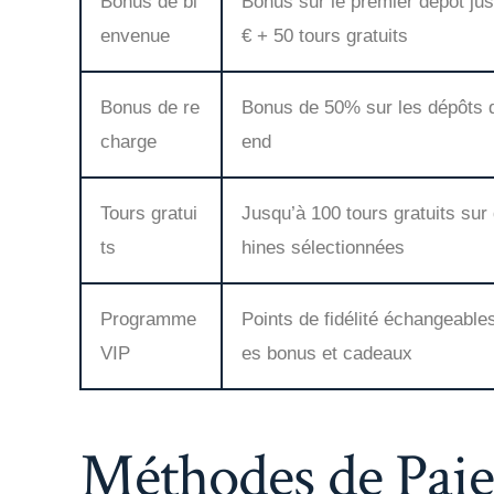
Bonus de bi
Bonus sur le premier dépôt ju
envenue
€ + 50 tours gratuits
Bonus de re
Bonus de 50% sur les dépôts 
charge
end
Tours gratui
Jusqu’à 100 tours gratuits su
ts
hines sélectionnées
Programme
Points de fidélité échangeable
VIP
es bonus et cadeaux
Méthodes de Paie