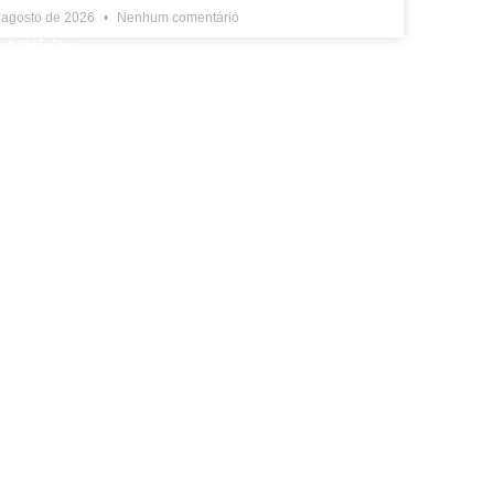
 agosto de 2026
Nenhum comentário
 Notícias