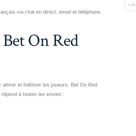
3 de
ançais via chat en direct, email et téléphone.
Mais
e Bet On Red
 attirer et fidéliser les joueurs. Bet On Red
répond à toutes les envies :