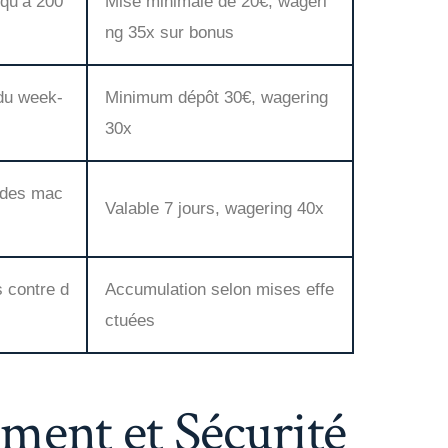
squ’à 200
Mise minimale de 20€, wageri
ng 35x sur bonus
du week-
Minimum dépôt 30€, wagering
30x
r des mac
Valable 7 jours, wagering 40x
s contre d
Accumulation selon mises effe
ctuées
ment et Sécurité