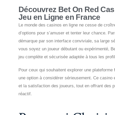
Découvrez Bet On Red Casin
Jeu en Ligne en France
Le monde des casinos en ligne ne cesse de croître
d’options pour s’amuser et tenter leur chance. P
démarque par son interface conviviale, sa large sé
vous soyez un joueur débutant ou expérimenté, B
jeu complète et sécurisée adaptée à tous les profil
Pour ceux qui souhaitent explorer une plateforme f
une option à considérer sérieusement. Ce casino en 
et la satisfaction des joueurs, tout en offrant des 
réactif.