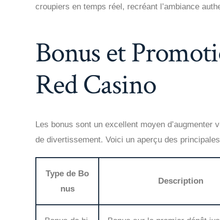
croupiers en temps réel, recréant l’ambiance auth
Bonus et Promoti
Red Casino
Les bonus sont un excellent moyen d’augmenter vot
de divertissement. Voici un aperçu des principales 
Type de Bo
Description
nus