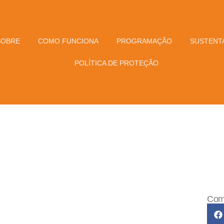
SOBRE
COMO FUNCIONA
PROGRAMAÇÃO
SUSTENTA
POLÍTICA DE PROTEÇÃO
Comp