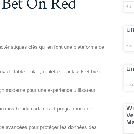
 Bet On Red
6 de
Un
6 de
ctéristiques clés qui en font une plateforme de
:
Un
x de table, poker, roulette, blackjack et bien
6 de
ign moderne pour une expérience utilisateur
Wi
motions hebdomadaires et programmes de
Ve
Ma
ge avancées pour protéger les données des