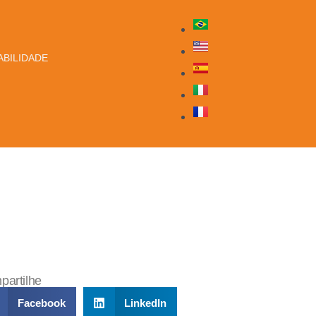
BILIDADE
artilhe
Facebook
LinkedIn