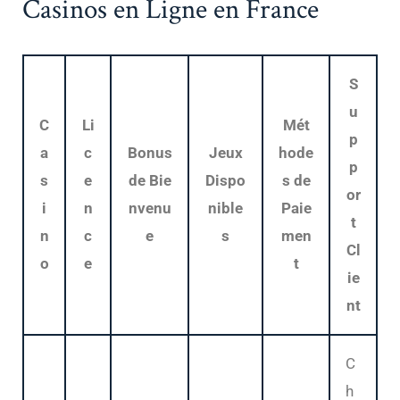
Casinos en Ligne en France
S
u
C
Li
Mét
p
a
c
Bonus
Jeux
hode
p
s
e
de Bie
Dispo
s de
or
i
n
nvenu
nible
Paie
t
n
c
e
s
men
Cl
o
e
t
ie
nt
C
h