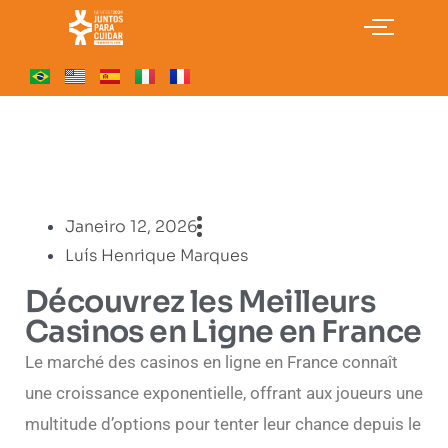
Janeiro 12, 2026
Luís Henrique Marques
Découvrez les Meilleurs
Casinos en Ligne en France
Le marché des casinos en ligne en France connaît
une croissance exponentielle, offrant aux joueurs une
multitude d’options pour tenter leur chance depuis le