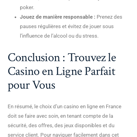
poker.
Jouez de manière responsable :
Prenez des
pauses régulières et évitez de jouer sous
l’influence de l’alcool ou du stress.
Conclusion : Trouvez le
Casino en Ligne Parfait
pour Vous
En résumé, le choix d’un casino en ligne en France
doit se faire avec soin, en tenant compte de la
sécurité, des offres, des jeux disponibles et du
service client. Pour naviguer facilement dans cet