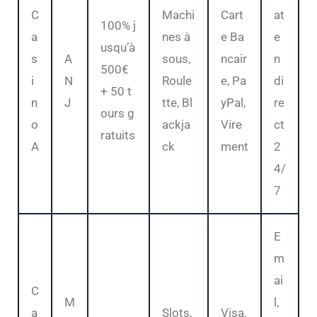
C
Machi
Cart
at
100% j
a
nes à
e Ba
e
usqu’à
s
A
sous,
ncair
n
500€
i
N
Roule
e, Pa
di
+ 50 t
n
J
tte, Bl
yPal,
re
ours g
o
ackja
Vire
ct
ratuits
A
ck
ment
2
4/
7
E
m
ai
C
M
l,
a
Slots,
Visa,