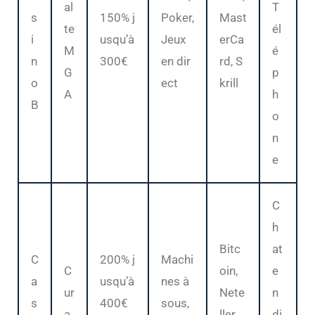
al
T
s
150% j
Poker,
Mast
te
él
i
usqu’à
Jeux
erCa
M
é
n
300€
en dir
rd, S
G
p
o
ect
krill
A
h
B
o
n
e
C
h
Bitc
at
C
200% j
Machi
C
oin,
e
a
usqu’à
nes à
ur
Nete
n
s
400€
sous,
a
ller,
di