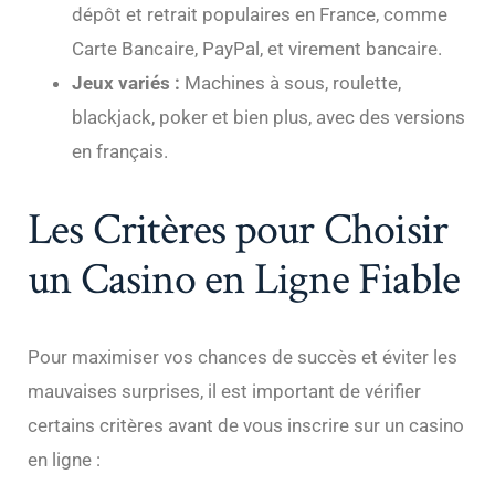
dépôt et retrait populaires en France, comme
Carte Bancaire, PayPal, et virement bancaire.
Jeux variés :
Machines à sous, roulette,
blackjack, poker et bien plus, avec des versions
en français.
Les Critères pour Choisir
un Casino en Ligne Fiable
Pour maximiser vos chances de succès et éviter les
mauvaises surprises, il est important de vérifier
certains critères avant de vous inscrire sur un casino
en ligne :