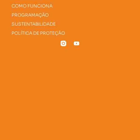
COMO FUNCIONA
PROGRAMAÇÃO
SUSTENTABILIDADE
POLÍTICA DE PROTEÇÃO