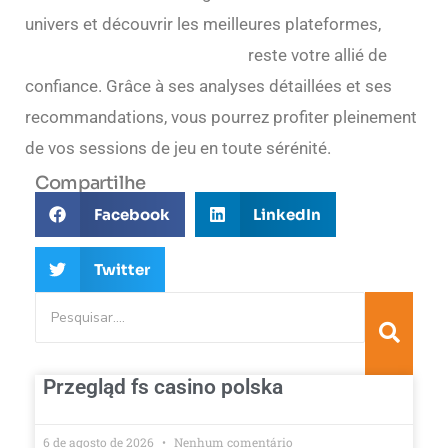
univers et découvrir les meilleures plateformes,
alexander-casino-france.com
reste votre allié de
confiance. Grâce à ses analyses détaillées et ses
recommandations, vous pourrez profiter pleinement
de vos sessions de jeu en toute sérénité.
Compartilhe
Facebook
LinkedIn
Twitter
Przegląd fs casino polska
6 de agosto de 2026
Nenhum comentário