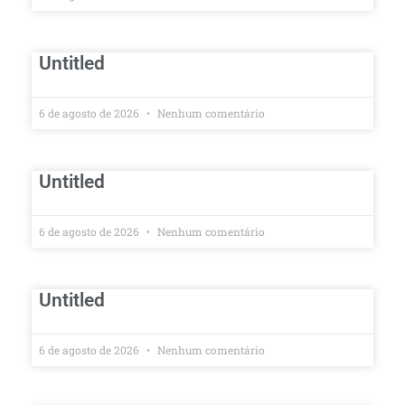
Untitled
6 de agosto de 2026
Nenhum comentário
Untitled
6 de agosto de 2026
Nenhum comentário
Untitled
6 de agosto de 2026
Nenhum comentário