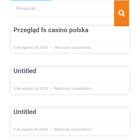
Przegląd fs casino polska
6 de agosto de 2026
Nenhum comentário
Untitled
6 de agosto de 2026
Nenhum comentário
Untitled
6 de agosto de 2026
Nenhum comentário