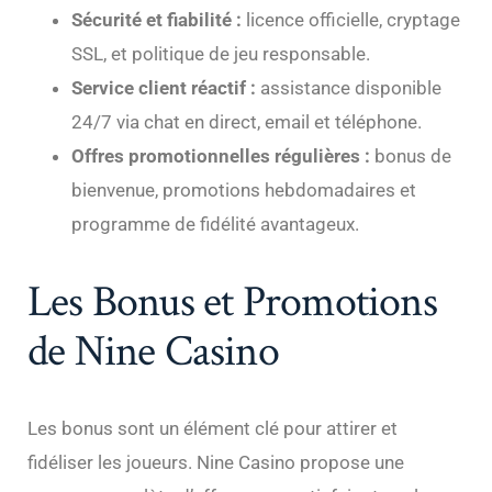
Sécurité et fiabilité :
licence officielle, cryptage
SSL, et politique de jeu responsable.
Service client réactif :
assistance disponible
24/7 via chat en direct, email et téléphone.
Offres promotionnelles régulières :
bonus de
bienvenue, promotions hebdomadaires et
programme de fidélité avantageux.
Les Bonus et Promotions
de Nine Casino
Les bonus sont un élément clé pour attirer et
fidéliser les joueurs. Nine Casino propose une