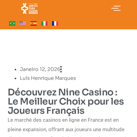
Janeiro 12, 2026
Luís Henrique Marques
Découvrez Nine Casino :
Le Meilleur Choix pour les
Joueurs Français
Le marché des casinos en ligne en France est en
pleine expansion, offrant aux joueurs une multitude