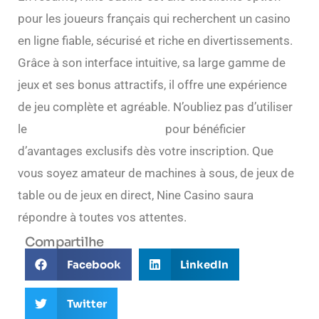
pour les joueurs français qui recherchent un casino
en ligne fiable, sécurisé et riche en divertissements.
Grâce à son interface intuitive, sa large gamme de
jeux et ses bonus attractifs, il offre une expérience
de jeu complète et agréable. N’oubliez pas d’utiliser
le
Nine Casino Code Bonus
pour bénéficier
d’avantages exclusifs dès votre inscription. Que
vous soyez amateur de machines à sous, de jeux de
table ou de jeux en direct, Nine Casino saura
répondre à toutes vos attentes.
Compartilhe
Facebook
LinkedIn
Twitter