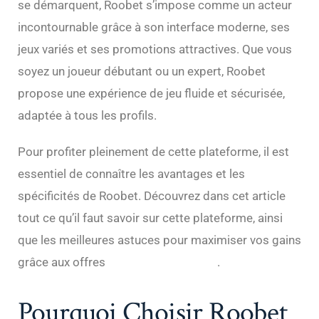
se démarquent, Roobet s’impose comme un acteur
incontournable grâce à son interface moderne, ses
jeux variés et ses promotions attractives. Que vous
soyez un joueur débutant ou un expert, Roobet
propose une expérience de jeu fluide et sécurisée,
adaptée à tous les profils.
Pour profiter pleinement de cette plateforme, il est
essentiel de connaître les avantages et les
spécificités de Roobet. Découvrez dans cet article
tout ce qu’il faut savoir sur cette plateforme, ainsi
que les meilleures astuces pour maximiser vos gains
grâce aux offres
Roobet Promotional
.
Pourquoi Choisir Roobet