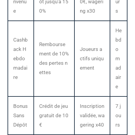
nvenu
ôt jusqu’à 15
0€, wageri
ur
e
0%
ng x30
s
He
Cashb
bd
Rembourse
ack H
Joueurs a
o
ment de 10%
ebdo
ctifs uniqu
m
des pertes n
madai
ement
ad
ettes
re
air
e
Bonus
Crédit de jeu
Inscription
7 j
Sans
gratuit de 10
validée, wa
ou
Dépôt
€
gering x40
rs