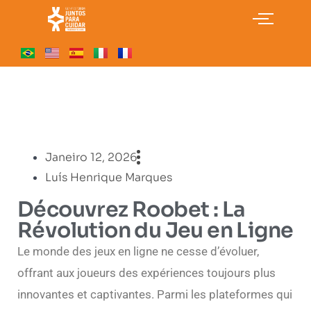
Janeiro 12, 2026
Luís Henrique Marques
Découvrez Roobet : La
Révolution du Jeu en Ligne
Le monde des jeux en ligne ne cesse d’évoluer,
offrant aux joueurs des expériences toujours plus
innovantes et captivantes. Parmi les plateformes qui