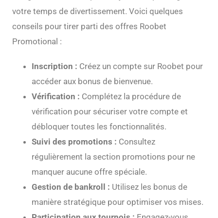
votre temps de divertissement. Voici quelques
conseils pour tirer parti des offres Roobet
Promotional :
Inscription :
Créez un compte sur Roobet pour
accéder aux bonus de bienvenue.
Vérification :
Complétez la procédure de
vérification pour sécuriser votre compte et
débloquer toutes les fonctionnalités.
Suivi des promotions :
Consultez
régulièrement la section promotions pour ne
manquer aucune offre spéciale.
Gestion de bankroll :
Utilisez les bonus de
manière stratégique pour optimiser vos mises.
Participation aux tournois :
Engagez-vous