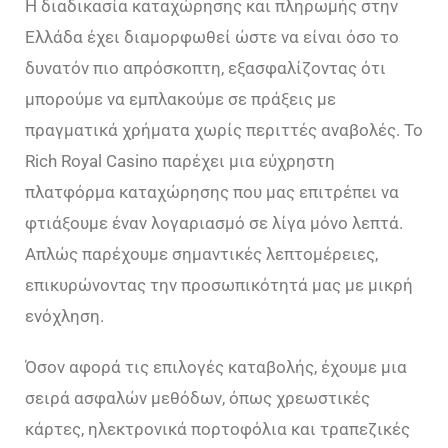
Η διαδικασία καταχώρησης και πληρωμής στην
Ελλάδα έχει διαμορφωθεί ώστε να είναι όσο το
δυνατόν πιο απρόσκοπτη, εξασφαλίζοντας ότι
μπορούμε να εμπλακούμε σε πράξεις με
πραγματικά χρήματα χωρίς περιττές αναβολές. Το
Rich Royal Casino παρέχει μια εύχρηστη
πλατφόρμα καταχώρησης που μας επιτρέπει να
φτιάξουμε έναν λογαριασμό σε λίγα μόνο λεπτά.
Απλώς παρέχουμε σημαντικές λεπτομέρειες,
επικυρώνοντας την προσωπικότητά μας με μικρή
ενόχληση.
Όσον αφορά τις επιλογές καταβολής, έχουμε μια
σειρά ασφαλών μεθόδων, όπως χρεωστικές
κάρτες, ηλεκτρονικά πορτοφόλια και τραπεζικές