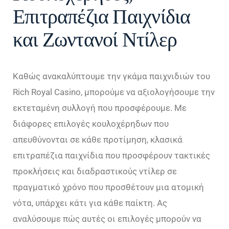
Επιτραπέζια Παιχνίδια
και Ζωντανοί Ντίλερ
Καθώς ανακαλύπτουμε την γκάμα παιχνιδιών του
Rich Royal Casino, μπορούμε να αξιολογήσουμε την
εκτεταμένη συλλογή που προσφέρουμε. Με
διάφορες επιλογές κουλοχέρηδων που
απευθύνονται σε κάθε προτίμηση, κλασικά
επιτραπέζια παιχνίδια που προσφέρουν τακτικές
προκλήσεις και διαδραστικούς ντίλερ σε
πραγματικό χρόνο που προσθέτουν μια ατομική
νότα, υπάρχει κάτι για κάθε παίκτη. Ας
αναλύσουμε πώς αυτές οι επιλογές μπορούν να