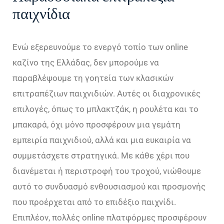
παιχνίδια
Ενώ εξερευνούμε το ενεργό τοπίο των online
καζίνο της Ελλάδας, δεν μπορούμε να
παραβλέψουμε τη γοητεία των κλασικών
επιτραπέζιων παιχνιδιών. Αυτές οι διαχρονικές
επιλογές, όπως το μπλακτζάκ, η ρουλέτα και το
μπακαρά, όχι μόνο προσφέρουν μια γεμάτη
εμπειρία παιχνιδιού, αλλά και μια ευκαιρία να
συμμετάσχετε στρατηγικά. Με κάθε χέρι που
διανέμεται ή περιστροφή του τροχού, νιώθουμε
αυτό το συνδυασμό ενθουσιασμού και προσμονής
που προέρχεται από το επιδέξιο παιχνίδι.
Επιπλέον, πολλές online πλατφόρμες προσφέρουν