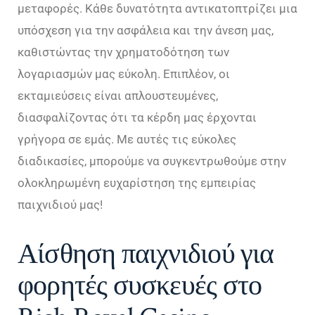
μεταφορές. Κάθε δυνατότητα αντικατοπτρίζει μια
υπόσχεση για την ασφάλεια και την άνεση μας,
καθιστώντας την χρηματοδότηση των
λογαριασμών μας εύκολη. Επιπλέον, οι
εκταμιεύσεις είναι απλουστευμένες,
διασφαλίζοντας ότι τα κέρδη μας έρχονται
γρήγορα σε εμάς. Με αυτές τις εύκολες
διαδικασίες, μπορούμε να συγκεντρωθούμε στην
ολοκληρωμένη ευχαρίστηση της εμπειρίας
παιχνιδιού μας!
Αίσθηση παιχνιδιού για
φορητές συσκευές στο