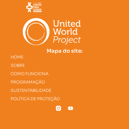
Mapa do site:
HOME
SOBRE
COMO FUNCIONA
PROGRAMAÇÃO
SUSTENTABILIDADE
POLÍTICA DE PROTEÇÃO