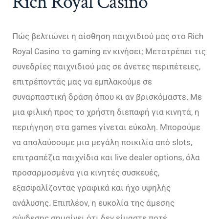
Rich Royal Casino
Πώς βελτιώνει η αίσθηση παιχνιδιού μας στο Rich
Royal Casino το gaming εν κινήσει; Μετατρέπει τις
συνεδρίες παιχνιδιού μας σε άνετες περιπέτειες,
επιτρέποντάς μας να εμπλακούμε σε
συναρπαστική δράση όπου κι αν βρισκόμαστε. Με
μια φιλική προς το χρήστη διεπαφή για κινητά, η
περιήγηση στα games γίνεται εύκολη. Μπορούμε
να απολαύσουμε μια μεγάλη ποικιλία από slots,
επιτραπέζια παιχνίδια και live dealer options, όλα
προσαρμοσμένα για κινητές συσκευές,
εξασφαλίζοντας γραφικά και ήχο υψηλής
ανάλυσης. Επιπλέον, η ευκολία της άμεσης
σύνδεσης σημαίνει ότι δεν είμαστε ποτέ