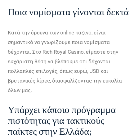
Ποια νομίσματα γίνονται δεκτά
Κατά την έρευνα των online καζίνο, είναι
σημαντικό να γνωρίζουμε ποια νομίσματα
δέχονται. Στο Rich Royal Casino, είμαστε στην
ευχάριστη θέση να βλέπουμε ότι δέχονται
πολλαπλές επιλογές, όπως ευρώ, USD και
βρετανικές λίρες, διασφαλίζοντας την ευκολία
όλων μας.
Υπάρχει κάποιο πρόγραμμα
πιστότητας για τακτικούς
παίκτες στην Ελλάδα;