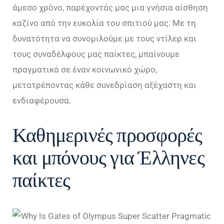
άμεσο χρόνο, παρέχοντάς μας μια γνήσια αίσθηση
καζίνο από την ευκολία του σπιτιού μας. Με τη
δυνατότητα να συνομιλούμε με τους ντίλερ και
τους συναδέλφους μας παίκτες, μπαίνουμε
πραγματικά σε έναν κοινωνικό χώρο,
μετατρέποντας κάθε συνεδρίαση αξέχαστη και
ενδιαφέρουσα.
Καθημερινές προσφορές
και μπόνους για Έλληνες
παίκτες