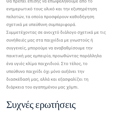
Θα πρέπει επίσης να επωφεληθούμε από το
ενημερωτικό τους υλικό και την εξυπηρέτηση
πελατών, τα οποία προσφέρουν καθοδήγηση
σχετικά με υπεύθυνη συμπεριφορά.
Συμμετέχοντας σε ανοιχτό διάλογο σχετικά με τις
συνήθειές μας στα παιχνίδια με γνωστούς ή
συγγενείς, μπορούμε να αναβαθμίσουμε την
παικτική μας εμπειρία, προωθώντας παράλληλα
ένα υγιές κλίμα παιχνιδιού. Στο τέλος, το
υπεύθυνο παιχνίδι όχι μόνο αυξάνει την
διασκέδασή μας, αλλά και εξασφαλίζει τη
διάρκεια του αγαπημένου μας χόμπι.
Συχνές ερωτήσεις