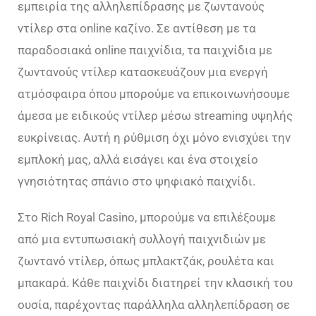
εμπειρία της αλληλεπίδρασης με ζωντανούς
ντίλερ στα online καζίνο. Σε αντίθεση με τα
παραδοσιακά online παιχνίδια, τα παιχνίδια με
ζωντανούς ντίλερ κατασκευάζουν μια ενεργή
ατμόσφαιρα όπου μπορούμε να επικοινωνήσουμε
άμεσα με ειδικούς ντίλερ μέσω streaming υψηλής
ευκρίνειας. Αυτή η ρύθμιση όχι μόνο ενισχύει την
εμπλοκή μας, αλλά εισάγει και ένα στοιχείο
γνησιότητας σπάνιο στο ψηφιακό παιχνίδι.
Στο Rich Royal Casino, μπορούμε να επιλέξουμε
από μια εντυπωσιακή συλλογή παιχνιδιών με
ζωντανό ντίλερ, όπως μπλακτζάκ, ρουλέτα και
μπακαρά. Κάθε παιχνίδι διατηρεί την κλασική του
ουσία, παρέχοντας παράλληλα αλληλεπίδραση σε