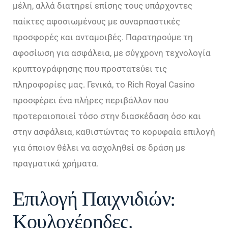
μέλη, αλλά διατηρεί επίσης τους υπάρχοντες
παίκτες αφοσιωμένους με συναρπαστικές
προσφορές και ανταμοιβές. Παρατηρούμε τη
αφοσίωση για ασφάλεια, με σύγχρονη τεχνολογία
κρυπτογράφησης που προστατεύει τις
πληροφορίες μας. Γενικά, το Rich Royal Casino
προσφέρει ένα πλήρες περιβάλλον που
προτεραιοποιεί τόσο στην διασκέδαση όσο και
στην ασφάλεια, καθιστώντας το κορυφαία επιλογή
για όποιον θέλει να ασχοληθεί σε δράση με
πραγματικά χρήματα.
Επιλογή Παιχνιδιών:
Κουλοχέρηδες,