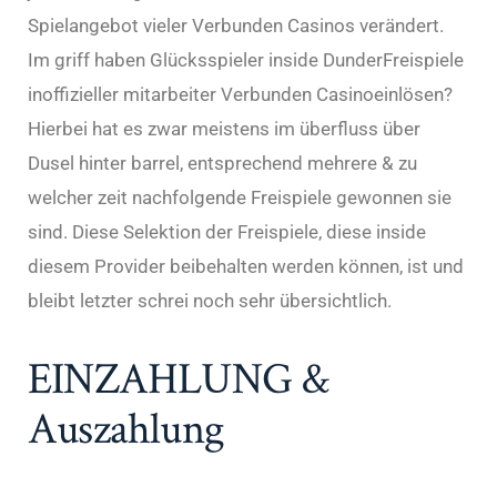
Spielangebot vieler Verbunden Casinos verändert.
Im griff haben Glücksspieler inside DunderFreispiele
inoffizieller mitarbeiter Verbunden Casinoeinlösen?
Hierbei hat es zwar meistens im überfluss über
Dusel hinter barrel, entsprechend mehrere & zu
welcher zeit nachfolgende Freispiele gewonnen sie
sind. Diese Selektion der Freispiele, diese inside
diesem Provider beibehalten werden können, ist und
bleibt letzter schrei noch sehr übersichtlich.
EINZAHLUNG &
Auszahlung