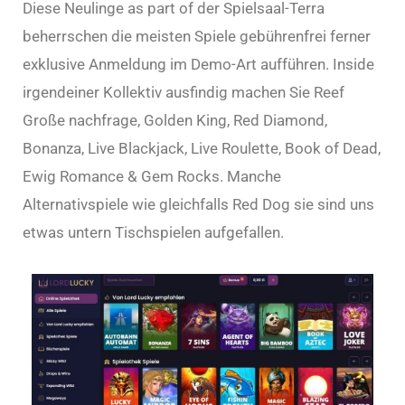
Diese Neulinge as part of der Spielsaal-Terra
beherrschen die meisten Spiele gebührenfrei ferner
exklusive Anmeldung im Demo-Art aufführen. Inside
irgendeiner Kollektiv ausfindig machen Sie Reef
Große nachfrage, Golden King, Red Diamond,
Bonanza, Live Blackjack, Live Roulette, Book of Dead,
Ewig Romance & Gem Rocks. Manche
Alternativspiele wie gleichfalls Red Dog sie sind uns
etwas untern Tischspielen aufgefallen.