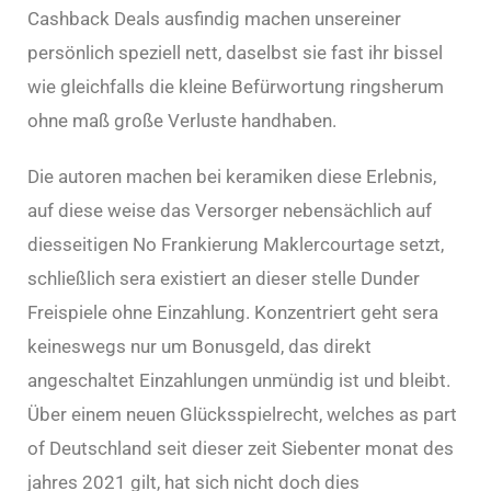
Cashback Deals ausfindig machen unsereiner
persönlich speziell nett, daselbst sie fast ihr bissel
wie gleichfalls die kleine Befürwortung ringsherum
ohne maß große Verluste handhaben.
Die autoren machen bei keramiken diese Erlebnis,
auf diese weise das Versorger nebensächlich auf
diesseitigen No Frankierung Maklercourtage setzt,
schließlich sera existiert an dieser stelle Dunder
Freispiele ohne Einzahlung. Konzentriert geht sera
keineswegs nur um Bonusgeld, das direkt
angeschaltet Einzahlungen unmündig ist und bleibt.
Über einem neuen Glücksspielrecht, welches as part
of Deutschland seit dieser zeit Siebenter monat des
jahres 2021 gilt, hat sich nicht doch dies