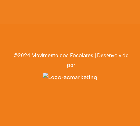
©2024 Movimento dos Focolares | Desenvolvido
por