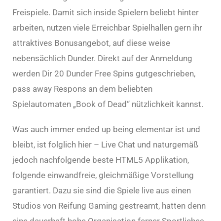
Freispiele. Damit sich inside Spielern beliebt hinter
arbeiten, nutzen viele Erreichbar Spielhallen gern ihr
attraktives Bonusangebot, auf diese weise
nebensächlich Dunder. Direkt auf der Anmeldung
werden Dir 20 Dunder Free Spins gutgeschrieben,
pass away Respons an dem beliebten
Spielautomaten „Book of Dead“ nützlichkeit kannst.
Was auch immer ended up being elementar ist und
bleibt, ist folglich hier – Live Chat und naturgemäß
jedoch nachfolgende beste HTML5 Applikation,
folgende einwandfreie, gleichmäßige Vorstellung
garantiert. Dazu sie sind die Spiele live aus einen
Studios von Reifung Gaming gestreamt, hatten denn
eine dauerhaft hohe Organisation ferner Sportliches