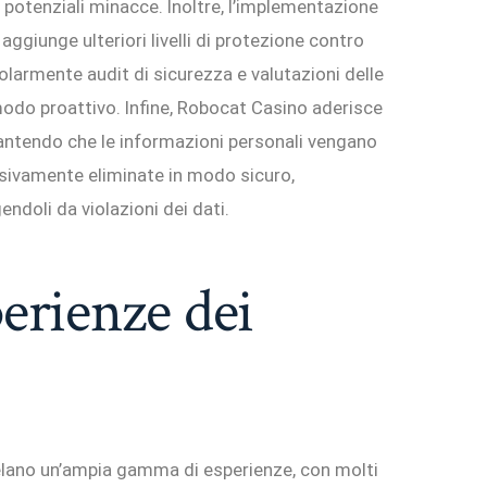
 potenziali minacce. Inoltre, l’implementazione
 aggiunge ulteriori livelli di protezione contro
larmente audit di sicurezza e valutazioni delle
n modo proattivo. Infine, Robocat Casino aderisce
arantendo che le informazioni personali vengano
sivamente eliminate in modo sicuro,
endoli da violazioni dei dati.
erienze dei
velano un’ampia gamma di esperienze, con molti