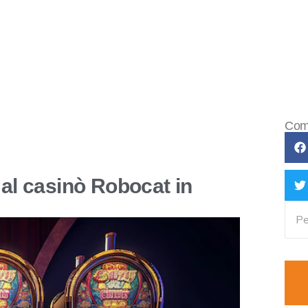
Comp
 al casinò Robocat in