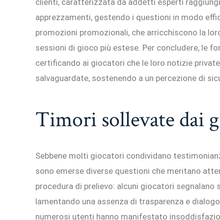
clienti, caratterizzata da addetti esperti raggiung
apprezzamenti, gestendo i questioni in modo effici
promozioni promozionali, che arricchiscono la lo
sessioni di gioco più estese. Per concludere, le fo
certificando ai giocatori che le loro notizie pri
salvaguardate, sostenendo a un percezione di sicur
Timori sollevate dai g
Sebbene molti giocatori condividano testimonianze
sono emerse diverse questioni che meritano atten
procedura di prelievo: alcuni giocatori segnalano sl
lamentando una assenza di trasparenza e dialogo da
numerosi utenti hanno manifestato insoddisfazion