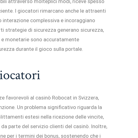
ibili attraverso molteplici modi, riceve spesso
ente. I giocatori rimarcano anche le attraenti
ro interazione complessiva e incoraggiano
rti strategie di sicurezza generano sicurezza,
vate e monetarie sono accuratamente
ezza durante il gioco sulla portale.
iocatori
 favorevoli al casinò Robocat in Svizzera,
zione. Un problema significativo riguarda la
ittamenti estesi nella ricezione delle vincite,
 parte del servizio clienti del casinò. Inoltre,
e per i termini dei bonus, sostenendo che i