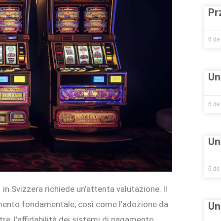
Pr
6 de
Un
6 de
Un
6 de
t
in Svizzera richiede un’attenta valutazione. Il
emento fondamentale, così come l’adozione da
Un
tre, l’affidabilità dei sistemi di pagamento