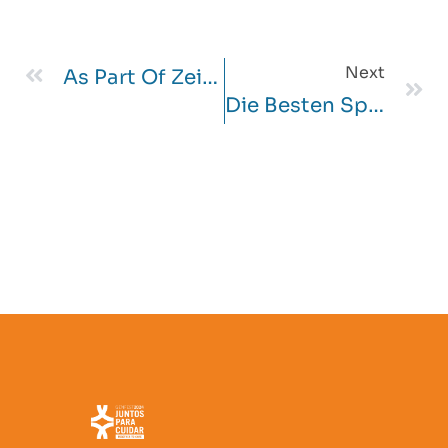
Next
As Part Of Zeiten Von Structure Unter Anderem Lockdowns Sehen Moglich Casinos Immer Noch Mehr Angeschaltet Belang Gewonnen
Die Besten Spielautomaten Anbieter Unter Zuhilfenahme Von Complimentary Spins Abzuglich Einzahlung