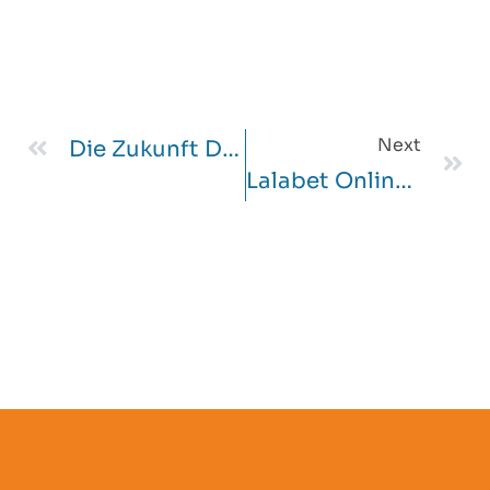
Next
Die Zukunft Des Online-Glücksspiels In Deutschland: Trends Und Herausforderungen 2024
Lalabet Online Casino — Veilig Spelen