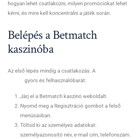
hogyan lehet csatlakozni, milyen promóciókat lehet
kérni, és mire kell koncentrálni a játék során.
Belépés a Betmatch
kaszinóba
Az első lépés mindig a csatlakozás. A
beatmatch
casino
gyors és felhasználóbarát:
Járj el a Betmatch kaszinó weboldalt.
Nyomd meg a Regisztráció gombot a felső
menüsávban.
Töltsd ki az személyes adatokat:
személyazonosító név, e-mail cím, telefonszám.