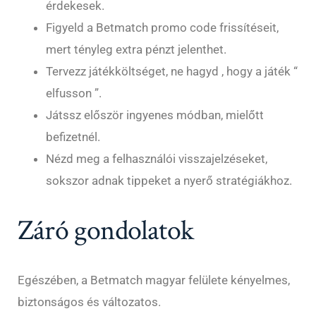
érdekesek.
Figyeld a Betmatch promo code frissítéseit,
mert tényleg extra pénzt jelenthet.
Tervezz játékköltséget, ne hagyd , hogy a játék “
elfusson ”.
Játssz először ingyenes módban, mielőtt
befizetnél.
Nézd meg a felhasználói visszajelzéseket,
sokszor adnak tippeket a nyerő stratégiákhoz.
Záró gondolatok
Egészében, a Betmatch magyar felülete kényelmes,
biztonságos és változatos.