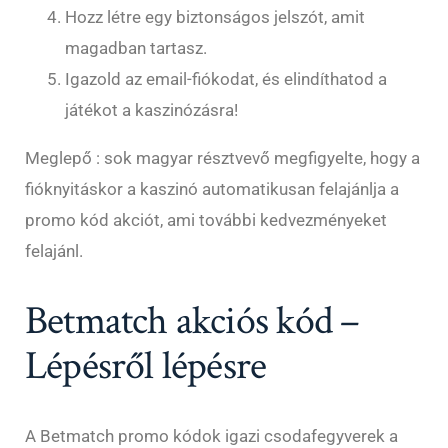
Hozz létre egy biztonságos jelszót, amit
magadban tartasz.
Igazold az email-fiókodat, és elindíthatod a
játékot a kaszinózásra!
Meglepő : sok magyar résztvevő megfigyelte, hogy a
fióknyitáskor a kaszinó automatikusan felajánlja a
promo kód akciót, ami további kedvezményeket
felajánl.
Betmatch akciós kód –
Lépésről lépésre
A Betmatch promo kódok igazi csodafegyverek a