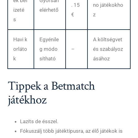
ék bef
Gyorsan
. 15
no játékokho
izeté
elérhető
€
z
s
Havi k
Egyénile
A költségvet
orláto
g módo
–
és szabályoz
k
sítható
ásához
Tippek a Betmatch
játékhoz
Lazíts de ésszel.
Fókuszálj több játéktípusra, az élő játékok is