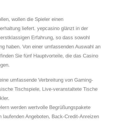
len, wollen die Spieler einen
erhaltung liefert. yepcasino glänzt in der
 erstklassigen Erfahrung, so dass sowohl
rung haben. Von einer umfassenden Auswahl an
inden Sie fünf Hauptvorteile, die das Casino
ngen.
tet eine umfassende Verbreitung von Gaming-
sische Tischspiele, Live-veranstaltete Tische
kler.
ielern werden wertvolle Begrüßungspakete
 laufenden Angeboten, Back-Credit-Anreizen