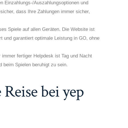
en Einzahlungs-/Auszahlungsoptionen und
 sicher, dass Ihre Zahlungen immer sicher,
oses Spiele auf allen Geräten. Die Website ist
rt und garantiert optimale Leistung in GO, ohne
 immer fertiger Helpdesk ist Tag und Nacht
d beim Spielen beruhigt zu sein.
 Reise bei yep