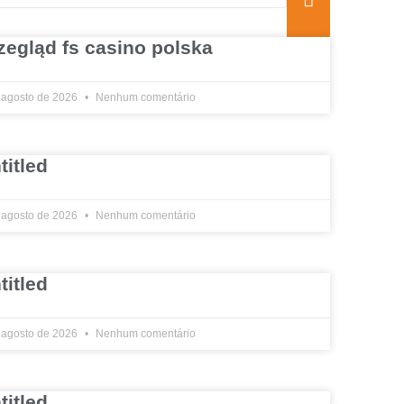
zegląd fs casino polska
 agosto de 2026
Nenhum comentário
titled
 agosto de 2026
Nenhum comentário
titled
 agosto de 2026
Nenhum comentário
titled