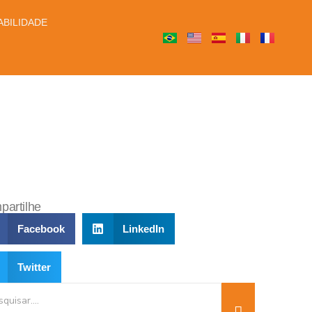
BILIDADE
artilhe
Facebook
LinkedIn
Twitter