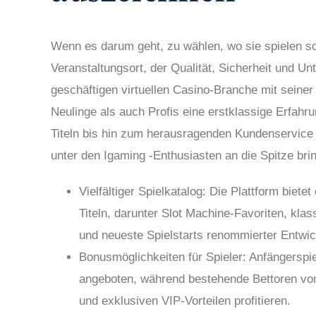
Wenn es darum geht, zu wählen, wo sie spielen sol
Veranstaltungsort, der Qualität, Sicherheit und Unt
geschäftigen virtuellen Casino-Branche mit seiner
Neulinge als auch Profis eine erstklassige Erfah
Titeln bis hin zum herausragenden Kundenservice f
unter den Igaming -Enthusiasten an die Spitze bri
Vielfältiger Spielkatalog: Die Plattform bie
Titeln, darunter Slot Machine-Favoriten, klas
und neueste Spielstarts renommierter Entwic
Bonusmöglichkeiten für Spieler: Anfängersp
angeboten, während bestehende Bettoren von
und exklusiven VIP-Vorteilen profitieren.