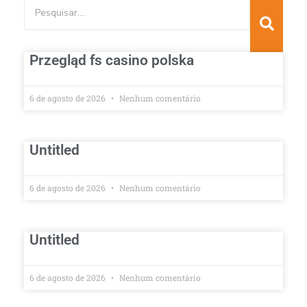
Przegląd fs casino polska
6 de agosto de 2026
Nenhum comentário
Untitled
6 de agosto de 2026
Nenhum comentário
Untitled
6 de agosto de 2026
Nenhum comentário