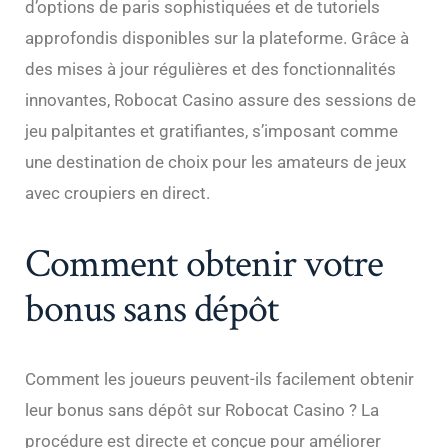
d’options de paris sophistiquées et de tutoriels
approfondis disponibles sur la plateforme. Grâce à
des mises à jour régulières et des fonctionnalités
innovantes, Robocat Casino assure des sessions de
jeu palpitantes et gratifiantes, s’imposant comme
une destination de choix pour les amateurs de jeux
avec croupiers en direct.
Comment obtenir votre
bonus sans dépôt
Comment les joueurs peuvent-ils facilement obtenir
leur bonus sans dépôt sur Robocat Casino ? La
procédure est directe et conçue pour améliorer