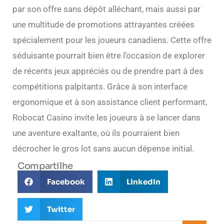
par son offre sans dépôt alléchant, mais aussi par
une multitude de promotions attrayantes créées
spécialement pour les joueurs canadiens. Cette offre
séduisante pourrait bien être l’occasion de explorer
de récents jeux appréciés ou de prendre part à des
compétitions palpitants. Grâce à son interface
ergonomique et à son assistance client performant,
Robocat Casino invite les joueurs à se lancer dans
une aventure exaltante, où ils pourraient bien
décrocher le gros lot sans aucun dépense initial.
Compartilhe
Facebook
LinkedIn
Twitter