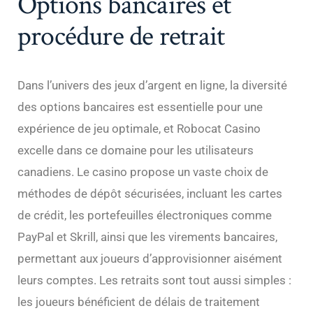
Options bancaires et
procédure de retrait
Dans l’univers des jeux d’argent en ligne, la diversité
des options bancaires est essentielle pour une
expérience de jeu optimale, et Robocat Casino
excelle dans ce domaine pour les utilisateurs
canadiens. Le casino propose un vaste choix de
méthodes de dépôt sécurisées, incluant les cartes
de crédit, les portefeuilles électroniques comme
PayPal et Skrill, ainsi que les virements bancaires,
permettant aux joueurs d’approvisionner aisément
leurs comptes. Les retraits sont tout aussi simples :
les joueurs bénéficient de délais de traitement