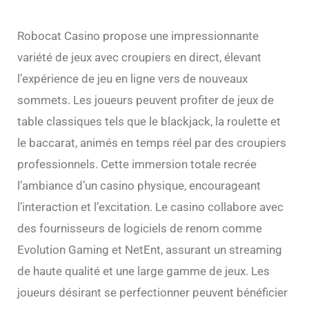
Robocat Casino propose une impressionnante
variété de jeux avec croupiers en direct, élevant
l’expérience de jeu en ligne vers de nouveaux
sommets. Les joueurs peuvent profiter de jeux de
table classiques tels que le blackjack, la roulette et
le baccarat, animés en temps réel par des croupiers
professionnels. Cette immersion totale recrée
l’ambiance d’un casino physique, encourageant
l’interaction et l’excitation. Le casino collabore avec
des fournisseurs de logiciels de renom comme
Evolution Gaming et NetEnt, assurant un streaming
de haute qualité et une large gamme de jeux. Les
joueurs désirant se perfectionner peuvent bénéficier