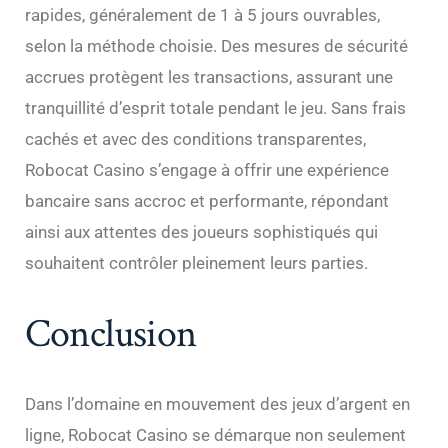
rapides, généralement de 1 à 5 jours ouvrables,
selon la méthode choisie. Des mesures de sécurité
accrues protègent les transactions, assurant une
tranquillité d’esprit totale pendant le jeu. Sans frais
cachés et avec des conditions transparentes,
Robocat Casino s’engage à offrir une expérience
bancaire sans accroc et performante, répondant
ainsi aux attentes des joueurs sophistiqués qui
souhaitent contrôler pleinement leurs parties.
Conclusion
Dans l’domaine en mouvement des jeux d’argent en
ligne, Robocat Casino se démarque non seulement