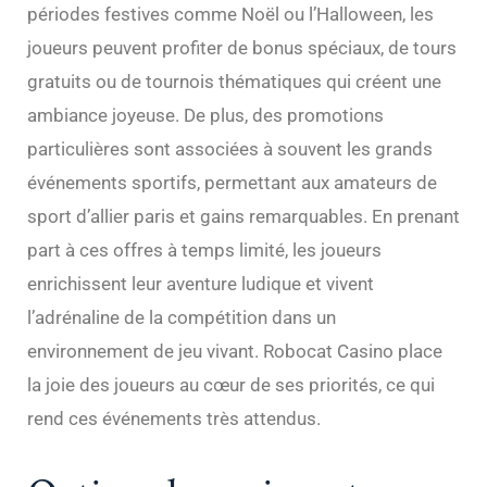
périodes festives comme Noël ou l’Halloween, les
joueurs peuvent profiter de bonus spéciaux, de tours
gratuits ou de tournois thématiques qui créent une
ambiance joyeuse. De plus, des promotions
particulières sont associées à souvent les grands
événements sportifs, permettant aux amateurs de
sport d’allier paris et gains remarquables. En prenant
part à ces offres à temps limité, les joueurs
enrichissent leur aventure ludique et vivent
l’adrénaline de la compétition dans un
environnement de jeu vivant. Robocat Casino place
la joie des joueurs au cœur de ses priorités, ce qui
rend ces événements très attendus.