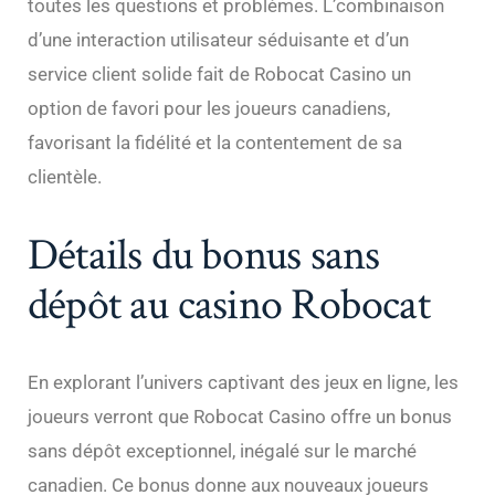
toutes les questions et problèmes. L’combinaison
d’une interaction utilisateur séduisante et d’un
service client solide fait de Robocat Casino un
option de favori pour les joueurs canadiens,
favorisant la fidélité et la contentement de sa
clientèle.
Détails du bonus sans
dépôt au casino Robocat
En explorant l’univers captivant des jeux en ligne, les
joueurs verront que Robocat Casino offre un bonus
sans dépôt exceptionnel, inégalé sur le marché
canadien. Ce bonus donne aux nouveaux joueurs