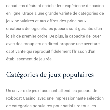
canadiens désirant enrichir leur expérience de casino
en ligne. Grâce à une grande variété de catégories de
jeux populaires et aux offres des principaux
créateurs de logiciels, les joueurs sont garantis d’un
loisir de premier ordre. De plus, la capacité de jouer
avec des croupiers en direct propose une aventure
captivante qui reproduit fidèlement l’frisson d’un
établissement de jeu réel.
Catégories de jeux populaires
Un univers de jeux fascinant attend les joueurs de
Robocat Casino, avec une impressionnante sélection
de catégories populaires pour satisfaire tous les