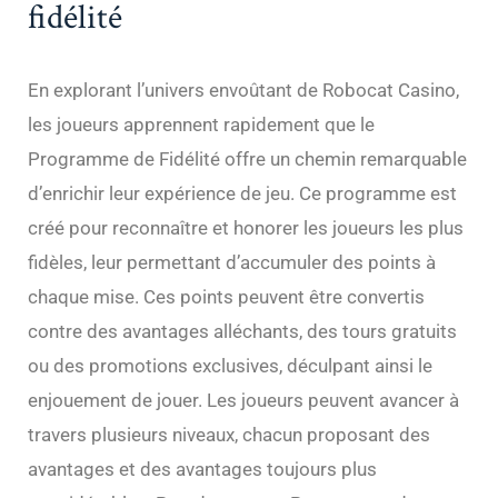
fidélité
En explorant l’univers envoûtant de Robocat Casino,
les joueurs apprennent rapidement que le
Programme de Fidélité offre un chemin remarquable
d’enrichir leur expérience de jeu. Ce programme est
créé pour reconnaître et honorer les joueurs les plus
fidèles, leur permettant d’accumuler des points à
chaque mise. Ces points peuvent être convertis
contre des avantages alléchants, des tours gratuits
ou des promotions exclusives, déculpant ainsi le
enjouement de jouer. Les joueurs peuvent avancer à
travers plusieurs niveaux, chacun proposant des
avantages et des avantages toujours plus