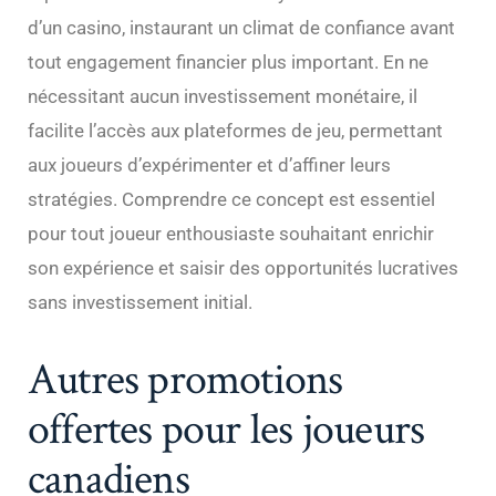
d’un casino, instaurant un climat de confiance avant
tout engagement financier plus important. En ne
nécessitant aucun investissement monétaire, il
facilite l’accès aux plateformes de jeu, permettant
aux joueurs d’expérimenter et d’affiner leurs
stratégies. Comprendre ce concept est essentiel
pour tout joueur enthousiaste souhaitant enrichir
son expérience et saisir des opportunités lucratives
sans investissement initial.
Autres promotions
offertes pour les joueurs
canadiens