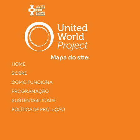
Mapa do site:
HOME
SOBRE
COMO FUNCIONA
PROGRAMAÇÃO
SUSTENTABILIDADE
POLÍTICA DE PROTEÇÃO