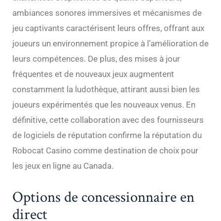
ambiances sonores immersives et mécanismes de
jeu captivants caractérisent leurs offres, offrant aux
joueurs un environnement propice à l’amélioration de
leurs compétences. De plus, des mises à jour
fréquentes et de nouveaux jeux augmentent
constamment la ludothèque, attirant aussi bien les
joueurs expérimentés que les nouveaux venus. En
définitive, cette collaboration avec des fournisseurs
de logiciels de réputation confirme la réputation du
Robocat Casino comme destination de choix pour
les jeux en ligne au Canada.
Options de concessionnaire en
direct