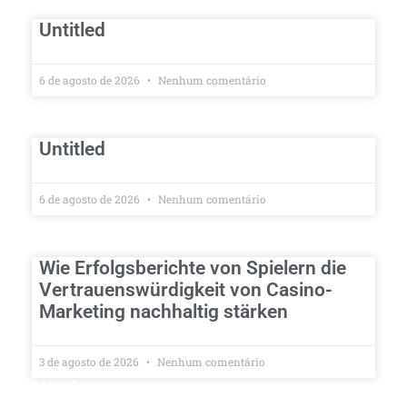
Untitled
6 de agosto de 2026
Nenhum comentário
Untitled
6 de agosto de 2026
Nenhum comentário
Wie Erfolgsberichte von Spielern die
Vertrauenswürdigkeit von Casino-
Marketing nachhaltig stärken
3 de agosto de 2026
Nenhum comentário
Mais Notícias