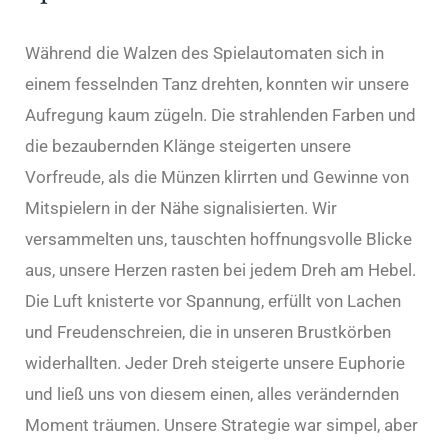
Während die Walzen des Spielautomaten sich in
einem fesselnden Tanz drehten, konnten wir unsere
Aufregung kaum zügeln. Die strahlenden Farben und
die bezaubernden Klänge steigerten unsere
Vorfreude, als die Münzen klirrten und Gewinne von
Mitspielern in der Nähe signalisierten. Wir
versammelten uns, tauschten hoffnungsvolle Blicke
aus, unsere Herzen rasten bei jedem Dreh am Hebel.
Die Luft knisterte vor Spannung, erfüllt von Lachen
und Freudenschreien, die in unseren Brustkörben
widerhallten. Jeder Dreh steigerte unsere Euphorie
und ließ uns von diesem einen, alles verändernden
Moment träumen. Unsere Strategie war simpel, aber