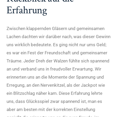
Erfahrung
Zwischen klappernden Gläsern und gemeinsamen
Lachen dachten wir darüber nach, was dieser Gewinn
uns wirklich bedeutete. Es ging nicht nur ums Geld;
es war ein Fest der Freundschaft und gemeinsamer
Träume. Jeder Dreh der Walzen fühlte sich spannend
an und verband uns in freudvoller Erwartung. Wir
erinnerten uns an die Momente der Spannung und
Erregung, an den Nervenkitzel, als der Jackpot wie
ein Blitzschlag näher kam. Diese Erfahrung lehrte
uns, dass Glücksspiel zwar spannend ist, man es
aber am besten mit der korrekten Einstellung