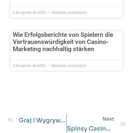
6 de agosto de 2026
Nenhum comentário
Wie Erfolgsberichte von Spielern die
Vertrauenswürdigkeit von Casino-
Marketing nachhaltig stärken
3 de agosto de 2026
Nenhum comentário
Mais Notícias
Next
Graj I Wygrywaj Duże Nagrody W Kasynie Robocat W Polsce
Spinsy Casino – Slotmachines En Tafelspellen In Nederland