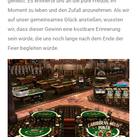
genießt. Es erinnerte uns an die pure Freude, im
Moment zu leben und den Zufall anzunehmen. Als wir
auf unser gemeinsames Glück anstießen, wussten
wir, dass dieser Gewinn eine kostbare Erinnerung
sein würde, die uns noch lange nach dem Ende der
Feier begleiten würde.