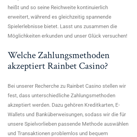
heißt und so seine Reichweite kontinuierlich
erweitert, während es gleichzeitig spannende
Spielerlebnisse bietet. Lasst uns zusammen die
Möglichkeiten erkunden und unser Glück versuchen!
Welche Zahlungsmethoden
akzeptiert Rainbet Casino?
Bei unserer Recherche zu Rainbet Casino stellen wir
fest, dass unterschiedliche Zahlungsmethoden
akzeptiert werden. Dazu gehören Kreditkarten, E-
Wallets und Banküberweisungen, sodass wir die für
unsere Spielvorlieben passende Methode auswählen
und Transaktionen problemlos und bequem