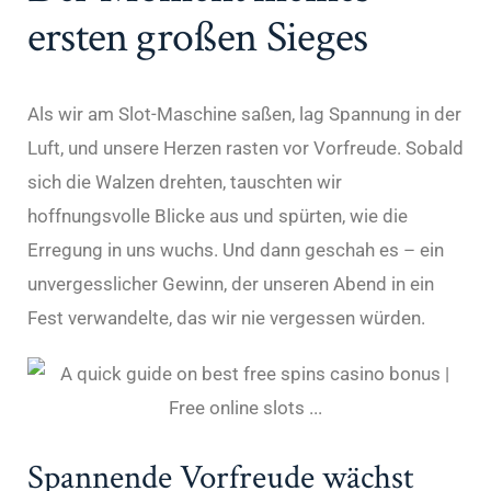
ersten großen Sieges
Als wir am Slot-Maschine saßen, lag Spannung in der
Luft, und unsere Herzen rasten vor Vorfreude. Sobald
sich die Walzen drehten, tauschten wir
hoffnungsvolle Blicke aus und spürten, wie die
Erregung in uns wuchs. Und dann geschah es – ein
unvergesslicher Gewinn, der unseren Abend in ein
Fest verwandelte, das wir nie vergessen würden.
Spannende Vorfreude wächst