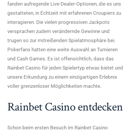
fanden aufregende Live-Dealer-Optionen, die es uns
gestatteten, in Echtzeit mit erfahrenen Croupiers zu
interagieren. Die vielen progressiven Jackpots
versprachen zudem verändernde Gewinne und
trugen so zur mitreißenden Spielatmosphäre bei.
Pokerfans hatten eine weite Auswahl an Turnieren
und Cash Games. Es ist offensichtlich, dass das
Rainbet Casino für jeden Spielertyp etwas bietet und
unsere Erkundung zu einem einzigartigen Erlebnis
voller grenzenloser Möglichkeiten machte.
Rainbet Casino entdecken
Schon beim ersten Besuch im Rainbet Casino