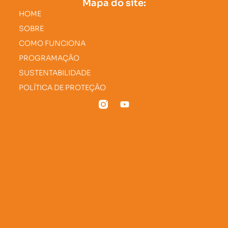
Mapa do site:
HOME
SOBRE
COMO FUNCIONA
PROGRAMAÇÃO
SUSTENTABILIDADE
POLÍTICA DE PROTEÇÃO