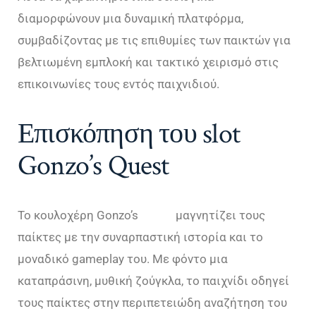
διαμορφώνουν μια δυναμική πλατφόρμα,
συμβαδίζοντας με τις επιθυμίες των παικτών για
βελτιωμένη εμπλοκή και τακτικό χειρισμό στις
επικοινωνίες τους εντός παιχνιδιού.
Επισκόπηση του slot
Gonzo’s Quest
Το κουλοχέρη Gonzo’s
Quest
μαγνητίζει τους
παίκτες με την συναρπαστική ιστορία και το
μοναδικό gameplay του. Με φόντο μια
καταπράσινη, μυθική ζούγκλα, το παιχνίδι οδηγεί
τους παίκτες στην περιπετειώδη αναζήτηση του