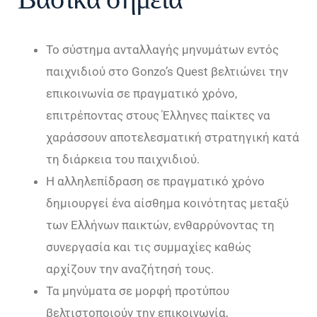
Το σύστημα ανταλλαγής μηνυμάτων εντός
παιχνιδιού στο Gonzo’s Quest βελτιώνει την
επικοινωνία σε πραγματικό χρόνο,
επιτρέποντας στους Έλληνες παίκτες να
χαράσσουν αποτελεσματική στρατηγική κατά
τη διάρκεια του παιχνιδιού.
Η αλληλεπίδραση σε πραγματικό χρόνο
δημιουργεί ένα αίσθημα κοινότητας μεταξύ
των Ελλήνων παικτών, ενθαρρύνοντας τη
συνεργασία και τις συμμαχίες καθώς
αρχίζουν την αναζήτησή τους.
Τα μηνύματα σε μορφή προτύπου
βελτιστοποιούν την επικοινωνία,