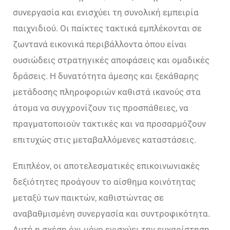
συνεργασία και ενισχύει τη συνολική εμπειρία
παιχνιδιού. Οι παίκτες τακτικά εμπλέκονται σε
ζωντανά εικονικά περιβάλλοντα όπου είναι
ουσιώδεις στρατηγικές αποφάσεις και ομαδικές
δράσεις. Η δυνατότητα άμεσης και ξεκάθαρης
μετάδοσης πληροφοριών καθιστά ικανούς στα
άτομα να συγχρονίζουν τις προσπάθειες, να
πραγματοποιούν τακτικές και να προσαρμόζουν
επιτυχώς στις μεταβαλλόμενες καταστάσεις.
Επιπλέον, οι αποτελεσματικές επικοινωνιακές
δεξιότητες προάγουν το αίσθημα κοινότητας
μεταξύ των παικτών, καθιστώντας σε
αναβαθμισμένη συνεργασία και συντροφικότητα.
Αυτή η σχέση όχι μόνο ενισχύει την ευχαρίστηση,