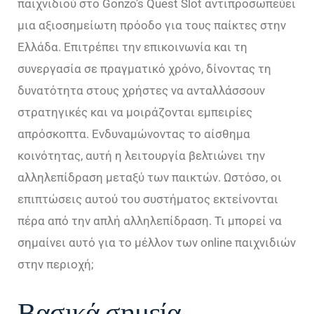
παιχνιδιού στο Gonzo’s Quest Slot αντιπροσωπεύει
μια αξιοσημείωτη πρόοδο για τους παίκτες στην
Ελλάδα. Επιτρέπει την επικοινωνία και τη
συνεργασία σε πραγματικό χρόνο, δίνοντας τη
δυνατότητα στους χρήστες να ανταλλάσσουν
στρατηγικές και να μοιράζονται εμπειρίες
απρόσκοπτα. Ενδυναμώνοντας το αίσθημα
κοινότητας, αυτή η λειτουργία βελτιώνει την
αλληλεπίδραση μεταξύ των παικτών. Ωστόσο, οι
επιπτώσεις αυτού του συστήματος εκτείνονται
πέρα από την απλή αλληλεπίδραση. Τι μπορεί να
σημαίνει αυτό για το μέλλον των online παιχνιδιών
στην περιοχή;
Βασικά σημεία