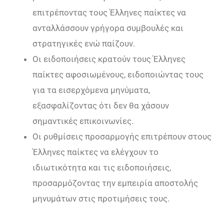
επιτρέποντας τους Έλληνες παίκτες να
ανταλλάσσουν γρήγορα συμβουλές και
στρατηγικές ενώ παίζουν.
Οι ειδοποιήσεις κρατούν τους Έλληνες
παίκτες αφοσιωμένους, ειδοποιώντας τους
για τα εισερχόμενα μηνύματα,
εξασφαλίζοντας ότι δεν θα χάσουν
σημαντικές επικοινωνίες.
Οι ρυθμίσεις προσαρμογής επιτρέπουν στους
Έλληνες παίκτες να ελέγχουν το
ιδιωτικότητα και τις ειδοποιήσεις,
προσαρμόζοντας την εμπειρία αποστολής
μηνυμάτων στις προτιμήσεις τους.