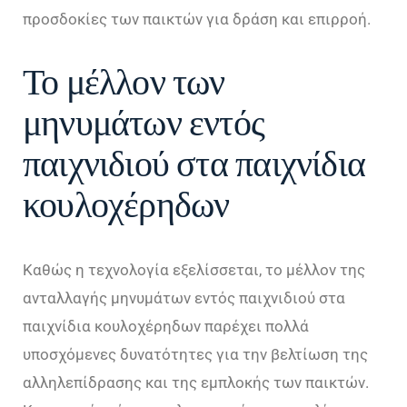
προσδοκίες των παικτών για δράση και επιρροή.
Το μέλλον των
μηνυμάτων εντός
παιχνιδιού στα παιχνίδια
κουλοχέρηδων
Καθώς η τεχνολογία εξελίσσεται, το μέλλον της
ανταλλαγής μηνυμάτων εντός παιχνιδιού στα
παιχνίδια κουλοχέρηδων παρέχει πολλά
υποσχόμενες δυνατότητες για την βελτίωση της
αλληλεπίδρασης και της εμπλοκής των παικτών.