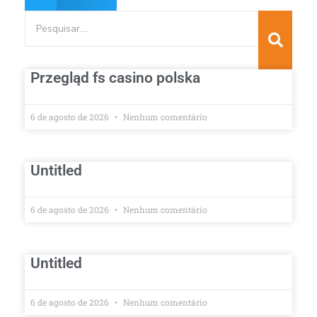
Przegląd fs casino polska
6 de agosto de 2026
Nenhum comentário
Untitled
6 de agosto de 2026
Nenhum comentário
Untitled
6 de agosto de 2026
Nenhum comentário