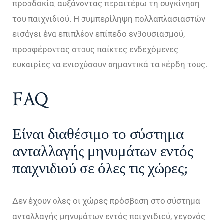
προσδοκία, αυξάνοντας περαιτέρω τη συγκίνηση
του παιχνιδιού. Η συμπερίληψη πολλαπλασιαστών
εισάγει ένα επιπλέον επίπεδο ενθουσιασμού,
προσφέροντας στους παίκτες ενδεχόμενες
ευκαιρίες να ενισχύσουν σημαντικά τα κέρδη τους.
FAQ
Είναι διαθέσιμο το σύστημα
ανταλλαγής μηνυμάτων εντός
παιχνιδιού σε όλες τις χώρες;
Δεν έχουν όλες οι χώρες πρόσβαση στο σύστημα
ανταλλαγής μηνυμάτων εντός παιχνιδιού, γεγονός