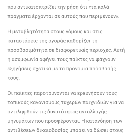
που αντικατοπτρίζει την ρήση ότι «τα καλά
πράγματα έρχονται σε αυτούς που περιμένουν».
Η μεταβλητότητα στους νόμους και στις
καταστάσεις της αγοράς καθορίζει τη
προσβασιμότητα σε διαφορετικές περιοχές. Αυτή
η ασυμφωνία αφήνει τους παίκτες να ψάχνουν
εξηγήσεις σχετικά με τα προνόμια πρόσβασής
τους.
Οι παίκτες παροτρύνονται να ερευνήσουν τους
τοπικούς κανονισμούς τυχερών παιχνιδιών για να
αντιληφθούν τις δυνατότητες ανταλλαγής
μηνυμάτων που προσφέρονται. Η κατανόηση των
αντιθέσεων δικαιοδοσίας μπορεί να δώσει στους