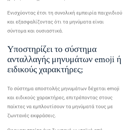
Ενισχύοντας έτσι τη συνολική εμπειρία παιχνιδιού
και εξασφαλίζοντας ότι τα μηνύματα είναι
σύντομα και ουσιαστικά.
Υποστηρίζει το σύστημα
ανταλλαγής μηνυμάτων emoji ή
ειδικούς χαρακτήρες;
Το σύστημα αποστολής μηνυμάτων δέχεται emoji
και ειδικούς χαρακτήρες, επιτρέποντας στους
παίκτες να εμπλουτίσουν τα μηνύματά τους με
ζωντανές εκφράσεις.