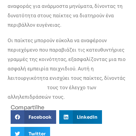
αναφοράς για ανάρμοστα μηνύματα, δίνοντας τη
δυνατότητα στους παίκτες να διατηρούν ένα
περιβάλλον ευγένειας.
Οι παίκτες μπορούν εύκολα να αναφέρουν
περιεχόμενο που παραβιάζει τις κατευθυντήριες
γραμμές της κοινότητας, εξασφαλίζοντας μια πιο
ασφαλή εμπειρία παιχνιδιού. Αυτή η
λειτουργικότητα ενισχύει τους παίκτες, δίνοντάς
crunchbase.com
τους τον έλεγχο των
αλληλεπιδράσεών τους.
Compartilhe
Facebook
LinkedIn
Twitter