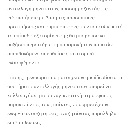
ανταλλαγή μηνυμάτων, προσαρμόζοντάς τις
ειδοποιήσεις με βάση τις προσωπικές
προτιμήσεις και συμπεριφορές των παικτών. Αυτό
το επίπεδο εξατομίκευσης θα μπορούσε να
αυξήσει περαιτέρω τη παραμονή των παικτών,
απευθυνόμενο απευθείας στα ατομικά
ενδιαφέροντα.
Επίσης, η ενσωμάτωση στοιχείων gamification στα
συστήματα ανταλλαγής μηνυμάτων μπορεί να
καλλιεργήσει μια συναγωνιστική ατμόσφαιρα,
παρακινώντας τους παίκτες να συμμετέχουν
ενεργά σε συζητήσεις, αναζητώντας παράλληλα
επιβραβεύσεις.