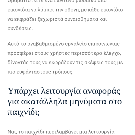
Οραματιστείτε ένα ζωντανό μωσαϊκό από
εικονίδια να λάμπει την οθόνη, με κάθε εικονίδιο
να εκφράζει ξεχωριστά συναισθήματα και
συνδέσεις.
Αυτό το αναβαθμισμένο εργαλείο επικοινωνίας
προσφέρει στους χρήστες περισσότερο έλεγχο,
δίνοντάς τους να εκφράζουν τις σκέψεις τους με
πιο ευφάνταστους τρόπους.
Υπάρχει λειτουργία αναφοράς
για ακατάλληλα μηνύματα στο
παιχνίδι;
Ναι, το παιχνίδι περιλαμβάνει μια λειτουργία