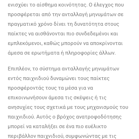
ενισχύει το αίσθημα κοινότητας. Ο έλεγχος που
προσφέρεται από την ανταλλαγή μηνυμάτων σε
πραγματικό χρόνο δίνει τη δυνατότητα στους
παίκτες να αισθάνονται πιο συνδεδεμένοι και
εμπλεκόμενοι, καθώς μπορούν να αποκρίνονται
άμεσα σε ερωτήματα ή πληροφορίες άλλων.
Επιπλέον, το σύστημα ανταλλαγής μηνυμάτων
εντός παιχνιδιού δυναμώνει τους παίκτες
προσφέροντάς τους τα μέσα για να
επικοινωνήσουν άμεσα τις σκέψεις ή τις
ανησυχίες τους σχετικά με τους μηχανισμούς του
παιχνιδιού. Αυτός ο βρόχος ανατροφοδότησης
μπορεί να καταλήξει σε ένα πιο ευέλικτο
περιβάλλον παιχνιδιού, συμφωνώντας με τις