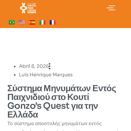
Abril 8, 2026
Luís Henrique Marques
Σύστημα Μηνυμάτων Εντός
Παιχνιδιού στο Κουτί
Gonzo’s Quest για την
Ελλάδα
Το σύστημα αποστολής μηνυμάτων εντός