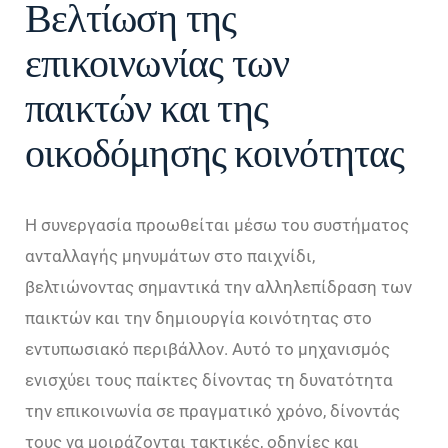
Βελτίωση της
επικοινωνίας των
παικτών και της
οικοδόμησης κοινότητας
Η συνεργασία προωθείται μέσω του συστήματος
ανταλλαγής μηνυμάτων στο παιχνίδι,
βελτιώνοντας σημαντικά την αλληλεπίδραση των
παικτών και την δημιουργία κοινότητας στο
εντυπωσιακό περιβάλλον. Αυτό το μηχανισμός
ενισχύει τους παίκτες δίνοντας τη δυνατότητα
την επικοινωνία σε πραγματικό χρόνο, δίνοντάς
τους να μοιράζονται τακτικές, οδηγίες και