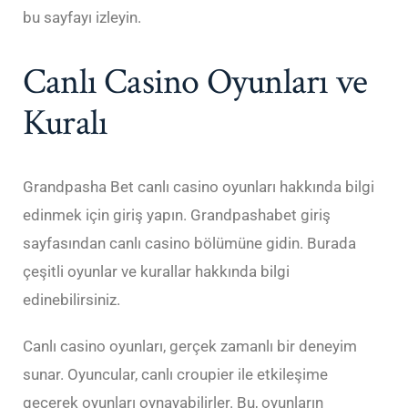
bu sayfayı izleyin.
Canlı Casino Oyunları ve
Kuralı
Grandpasha Bet canlı casino oyunları hakkında bilgi
edinmek için giriş yapın. Grandpashabet giriş
sayfasından canlı casino bölümüne gidin. Burada
çeşitli oyunlar ve kurallar hakkında bilgi
edinebilirsiniz.
Canlı casino oyunları, gerçek zamanlı bir deneyim
sunar. Oyuncular, canlı croupier ile etkileşime
geçerek oyunları oynayabilirler. Bu, oyunların