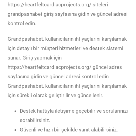
https://heartfeltcardiacprojects.org/ siteleri
grandpashabet giriş sayfasına gidin ve güncel adresi
kontrol edin.
Grandpashabet, kullanıcıların ihtiyaçlarını karşılamak
için detaylı bir müşteri hizmetleri ve destek sistemi
sunar. Giriş yapmak için
https://heartfeltcardiacprojects.org/ güncel adres
sayfasına gidin ve güncel adresi kontrol edin.
Grandpashabet, kullanıcıların ihtiyaçlarını karşılamak
için sürekli olarak geliştirilir ve güncellenir.
Destek hattıyla iletişime geçebilir ve sorularınızı
sorabilirsiniz.
Güvenli ve hızlı bir şekilde yanıt alabilirsiniz.