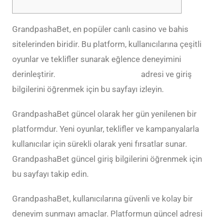
GrandpashaBet, en popüler canlı casino ve bahis
sitelerinden biridir. Bu platform, kullanıcılarına çeşitli
oyunlar ve teklifler sunarak eğlence deneyimini
derinleştirir.
grandpashabet güncel
adresi ve giriş
bilgilerini öğrenmek için bu sayfayı izleyin.
GrandpashaBet güncel olarak her gün yenilenen bir
platformdur. Yeni oyunlar, teklifler ve kampanyalarla
kullanıcılar için sürekli olarak yeni fırsatlar sunar.
GrandpashaBet güncel giriş bilgilerini öğrenmek için
bu sayfayı takip edin.
GrandpashaBet, kullanıcılarına güvenli ve kolay bir
deneyim sunmayı amaçlar. Platformun güncel adresi