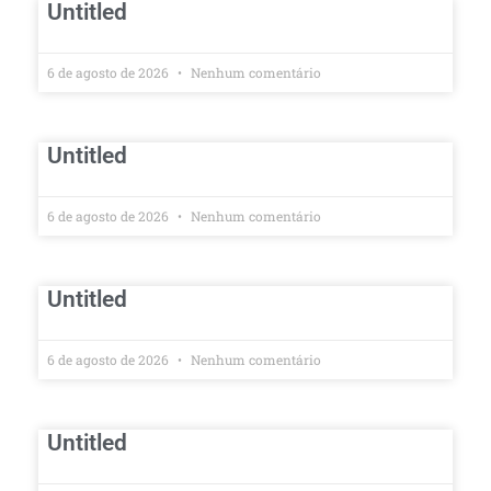
Untitled
6 de agosto de 2026
Nenhum comentário
Untitled
6 de agosto de 2026
Nenhum comentário
Untitled
6 de agosto de 2026
Nenhum comentário
Untitled