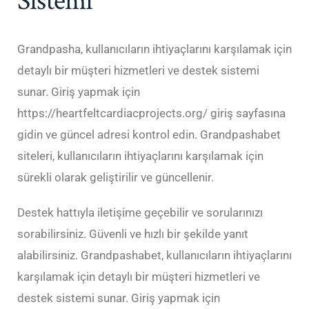
Sistemi
Grandpasha, kullanıcıların ihtiyaçlarını karşılamak için
detaylı bir müşteri hizmetleri ve destek sistemi
sunar. Giriş yapmak için
https://heartfeltcardiacprojects.org/ giriş sayfasına
gidin ve güncel adresi kontrol edin. Grandpashabet
siteleri, kullanıcıların ihtiyaçlarını karşılamak için
sürekli olarak geliştirilir ve güncellenir.
Destek hattıyla iletişime geçebilir ve sorularınızı
sorabilirsiniz. Güvenli ve hızlı bir şekilde yanıt
alabilirsiniz. Grandpashabet, kullanıcıların ihtiyaçlarını
karşılamak için detaylı bir müşteri hizmetleri ve
destek sistemi sunar. Giriş yapmak için