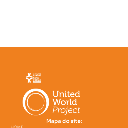
Mapa do site:
HOME