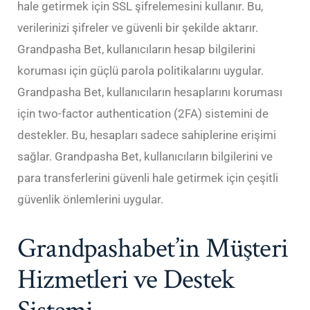
hale getirmek için SSL şifrelemesini kullanır. Bu,
verilerinizi şifreler ve güvenli bir şekilde aktarır.
Grandpasha Bet, kullanıcıların hesap bilgilerini
koruması için güçlü parola politikalarını uygular.
Grandpasha Bet, kullanıcıların hesaplarını koruması
için two-factor authentication (2FA) sistemini de
destekler. Bu, hesapları sadece sahiplerine erişimi
sağlar. Grandpasha Bet, kullanıcıların bilgilerini ve
para transferlerini güvenli hale getirmek için çeşitli
güvenlik önlemlerini uygular.
Grandpashabet’in Müşteri
Hizmetleri ve Destek