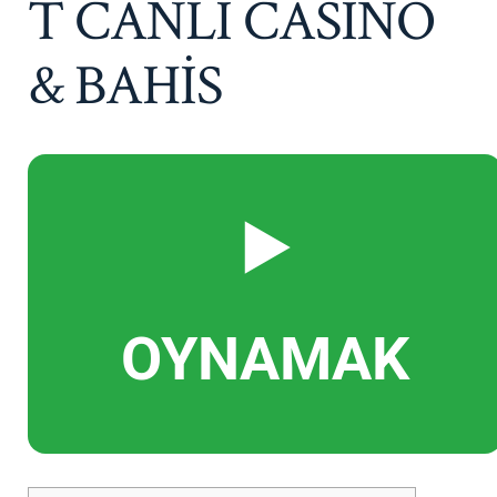
T CANLI CASİNO
& BAHİS
▶️
OYNAMAK