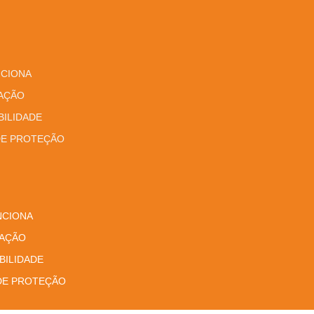
CIONA
AÇÃO
BILIDADE
DE PROTEÇÃO
NCIONA
AÇÃO
BILIDADE
 DE PROTEÇÃO