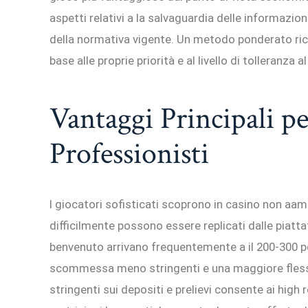
aspetti relativi a la salvaguardia delle informazion
della normativa vigente. Un metodo ponderato ric
base alle proprie priorità e al livello di tolleranza
Vantaggi Principali pe
Professionisti
I giocatori sofisticati scoprono in casino non aa
difficilmente possono essere replicati dalle piatt
benvenuto arrivano frequentemente a il 200-300 per
scommessa meno stringenti e una maggiore flessibili
stringenti sui depositi e prelievi consente ai high