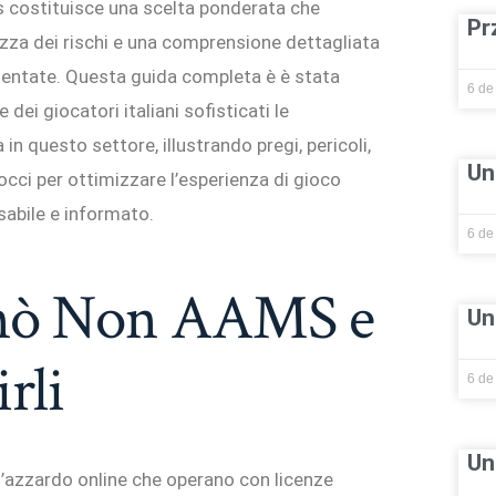
ens costituisce una scelta ponderata che
Pr
za dei rischi e una comprensione dettagliata
amentate. Questa guida completa è è stata
6 de
dei giocatori italiani sofisticati le
in questo settore, illustrando pregi, pericoli,
Un
cci per ottimizzare l’esperienza di gioco
abile e informato.
6 de
inò Non AAMS e
Un
rli
6 de
Un
’azzardo online che operano con licenze