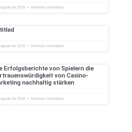
 agosto de 2026
Nenhum comentário
titled
 agosto de 2026
Nenhum comentário
e Erfolgsberichte von Spielern die
rtrauenswürdigkeit von Casino-
rketing nachhaltig stärken
 agosto de 2026
Nenhum comentário
 Notícias