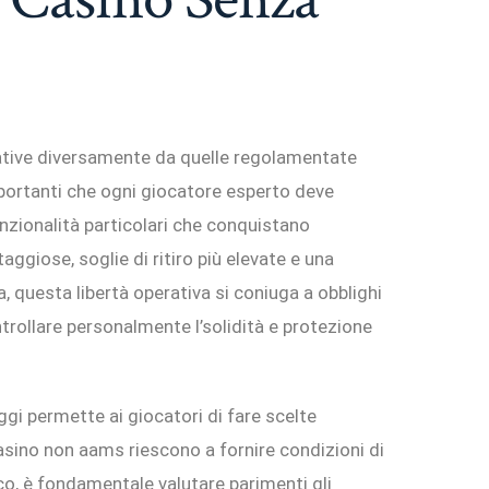
native diversamente da quelle regolamentate
portanti che ogni giocatore esperto deve
nzionalità particolari che conquistano
aggiose, soglie di ritiro più elevate e una
, questa libertà operativa si coniuga a obblighi
ontrollare personalmente l’solidità e protezione
gi permette ai giocatori di fare scelte
sino non aams riescono a fornire condizioni di
o, è fondamentale valutare parimenti gli