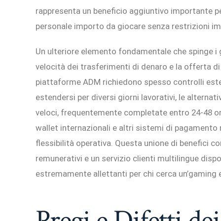
rappresenta un beneficio aggiuntivo importante p
personale importo da giocare senza restrizioni im
Un ulteriore elemento fondamentale che spinge i g
velocità dei trasferimenti di denaro e la offerta 
piattaforme ADM richiedono spesso controlli este
estendersi per diversi giorni lavorativi, le alterna
veloci, frequentemente completate entro 24-48 ore. 
wallet internazionali e altri sistemi di pagamento
flessibilità operativa. Questa unione di benefici c
remunerativi e un servizio clienti multilingue dis
estremamente allettanti per chi cerca un’gaming e
Pregi e Difetti de