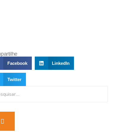
artilhe
Facebook
LinkedIn
Twitter