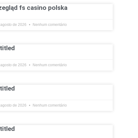
zegląd fs casino polska
 agosto de 2026
Nenhum comentário
titled
 agosto de 2026
Nenhum comentário
titled
 agosto de 2026
Nenhum comentário
titled