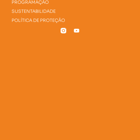
PROGRAMAÇÃO
SUSTENTABILIDADE
POLÍTICA DE PROTEÇÃO