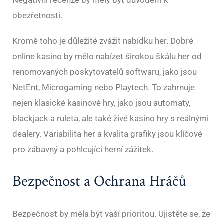
obezřetnosti.
Kromě toho je důležité zvážit nabídku her. Dobré
online kasino by mělo nabízet širokou škálu her od
renomovaných poskytovatelů softwaru, jako jsou
NetEnt, Microgaming nebo Playtech. To zahrnuje
nejen klasické kasinové hry, jako jsou automaty,
blackjack a ruleta, ale také živé kasino hry s reálnými
dealery. Variabilita her a kvalita grafiky jsou klíčové
pro zábavný a pohlcující herní zážitek.
Bezpečnost a Ochrana Hráčů
Bezpečnost by měla být vaší prioritou. Ujistěte se, že