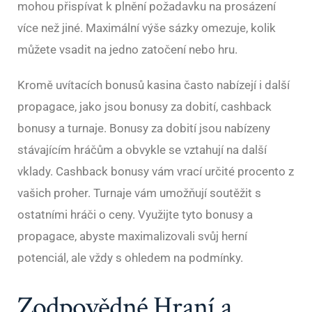
mohou přispívat k plnění požadavku na prosázení
více než jiné. Maximální výše sázky omezuje, kolik
můžete vsadit na jedno zatočení nebo hru.
Kromě uvítacích bonusů kasina často nabízejí i další
propagace, jako jsou bonusy za dobití, cashback
bonusy a turnaje. Bonusy za dobití jsou nabízeny
stávajícím hráčům a obvykle se vztahují na další
vklady. Cashback bonusy vám vrací určité procento z
vašich proher. Turnaje vám umožňují soutěžit s
ostatními hráči o ceny. Využijte tyto bonusy a
propagace, abyste maximalizovali svůj herní
potenciál, ale vždy s ohledem na podmínky.
Zodpovědné Hraní a