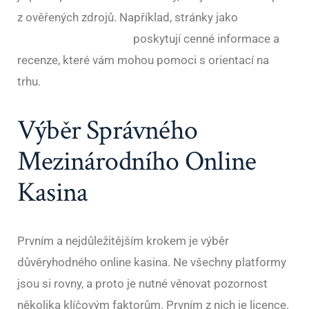
z ověřených zdrojů. Například, stránky jako
https://petrzalcan.sk/
poskytují cenné informace a
recenze, které vám mohou pomoci s orientací na
trhu.
Výběr Správného
Mezinárodního Online
Kasina
Prvním a nejdůležitějším krokem je výběr
důvěryhodného online kasina. Ne všechny platformy
jsou si rovny, a proto je nutné věnovat pozornost
několika klíčovým faktorům. Prvním z nich je licence.