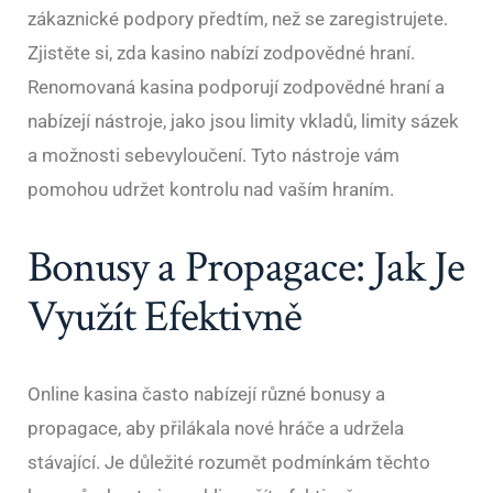
zákaznické podpory předtím, než se zaregistrujete.
Zjistěte si, zda kasino nabízí zodpovědné hraní.
Renomovaná kasina podporují zodpovědné hraní a
nabízejí nástroje, jako jsou limity vkladů, limity sázek
a možnosti sebevyloučení. Tyto nástroje vám
pomohou udržet kontrolu nad vaším hraním.
Bonusy a Propagace: Jak Je
Využít Efektivně
Online kasina často nabízejí různé bonusy a
propagace, aby přilákala nové hráče a udržela
stávající. Je důležité rozumět podmínkám těchto