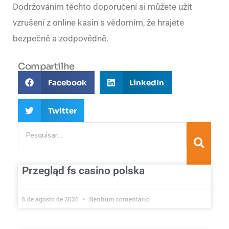
Dodržováním těchto doporučení si můžete užít
vzrušení z online kasin s vědomím, že hrajete
bezpečně a zodpovědně.
Compartilhe
Facebook
LinkedIn
Twitter
Przegląd fs casino polska
6 de agosto de 2026
Nenhum comentário