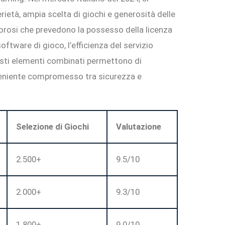
ietà, ampia scelta di giochi e generosità delle
gorosi che prevedono la possesso della licenza
oftware di gioco, l’efficienza del servizio
Questi elementi combinati permettono di
nveniente compromesso tra sicurezza e
Selezione di Giochi
Valutazione
2.500+
9.5/10
2.000+
9.3/10
1.800+
9.0/10