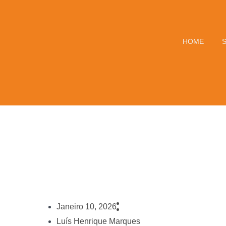
HOME
Janeiro 10, 2026
Luís Henrique Marques