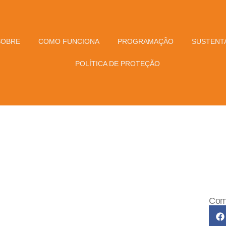
SOBRE
COMO FUNCIONA
PROGRAMAÇÃO
SUSTENTA
POLÍTICA DE PROTEÇÃO
Comp