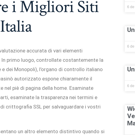
i Migliori Siti
6 de
Italia
Un
6 de
 valutazione accurata di vari elementi
. In primo luogo, controllate costantemente la
Un
 dei Monopoli), l’organo di controllo italiano
 casinò autorizzato espone chiaramente il
6 de
e nel piè di pagina della home. Esaminate
 parti, esaminate la trasparenza nei termini e
d di crittografia SSL per salvaguardare i vostri
Wi
Ve
Ma
resentano un altro elemento distintivo quando si