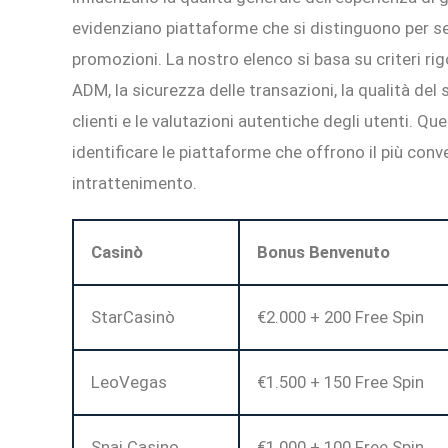
evidenziano piattaforme che si distinguono per ser
promozioni. La nostro elenco si basa su criteri ri
ADM, la sicurezza delle transazioni, la qualità del s
clienti e le valutazioni autentiche degli utenti. 
identificare le piattaforme che offrono il più co
intrattenimento.
Casinò
Bonus Benvenuto
StarCasinò
€2.000 + 200 Free Spin
LeoVegas
€1.500 + 150 Free Spin
Snai Casino
€1.000 + 100 Free Spin