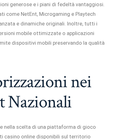
ioni generose e i piani di fedeltà vantaggiosi.
mati come NetEnt, Microgaming e Playtech
nzata e dinamiche originali. Inoltre, tutti i
ersioni mobile ottimizzate o applicazioni
ite dispositivi mobili preservando la qualità
rizzazioni nei
t Nazionali
 nella scelta di una piattaforma di gioco
i casino online disponibili sul territorio