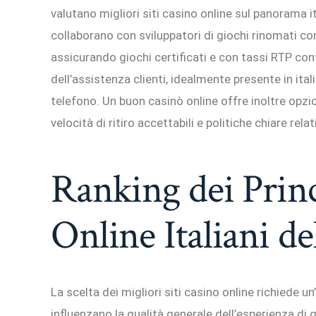
valutano migliori siti casino online sul panorama i
collaborano con sviluppatori di giochi rinomati c
assicurando giochi certificati e con tassi RTP cont
dell’assistenza clienti, idealmente presente in ital
telefono. Un buon casinò online offre inoltre opzioni
velocità di ritiro accettabili e politiche chiare rela
Ranking dei Princ
Online Italiani de
La scelta dei migliori siti casino online richiede u
influenzano la qualità generale dell’esperienza di 