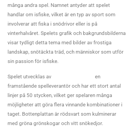
många andra spel. Namnet antyder att spelet
handlar om isfiske, vilket är en typ av sport som
involverar att fiska i snödrivor eller is på
vinterhalvåret. Spelets grafik och bakgrundsbilderna
visar tydligt detta tema med bilder av frostiga
landskap, snötäckta träd, och människor som utför
sin passion för isfiske.
Spelet utvecklas av
Experience casino
en
framstående spelleverantör och har ett stort antal
linjer på 50 stycken, vilket ger spelaren många
möjligheter att göra flera vinnande kombinationer i
taget. Bottenplattan är rödsvart som kulminerar
med gröna grönskogar och vitt snökedjor.