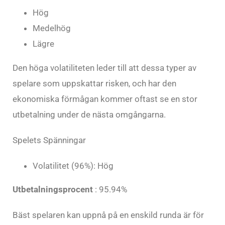
Hög
Medelhög
Lägre
Den höga volatiliteten leder till att dessa typer av
spelare som uppskattar risken, och har den
ekonomiska förmågan kommer oftast se en stor
utbetalning under de nästa omgångarna.
Spelets Spänningar
Volatilitet (96%): Hög
Utbetalningsprocent
: 95.94%
Bäst spelaren kan uppnå på en enskild runda är för