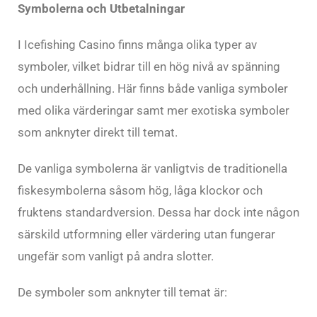
Symbolerna och Utbetalningar
I Icefishing Casino finns många olika typer av
symboler, vilket bidrar till en hög nivå av spänning
och underhållning. Här finns både vanliga symboler
med olika värderingar samt mer exotiska symboler
som anknyter direkt till temat.
De vanliga symbolerna är vanligtvis de traditionella
fiskesymbolerna såsom hög, låga klockor och
fruktens standardversion. Dessa har dock inte någon
särskild utformning eller värdering utan fungerar
ungefär som vanligt på andra slotter.
De symboler som anknyter till temat är: