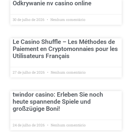
Odkrywanie nv casino online
30 de julho de 2026
Nenhum comentário
Le Casino Shuffle – Les Méthodes de
Paiement en Cryptomonnaies pour les
Utilisateurs Français
27 de julho de 2026
Nenhum comentário
twindor casino: Erleben Sie noch
heute spannende Spiele und
großzügige Boni!
24 de julho de 2026
Nenhum comentário