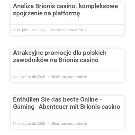
Analiza Brionis casino: kompleksowe
spojrzenie na platformę
15 de julho de 2026
Nenhum comentário
Atrakcyjne promocje dla polskich
zawodników na Brionis casino
14 de julho de 2026
Nenhum comentário
Enthüllen Sie das beste Online -
Gaming -Abenteuer mit Brionis casino
14 de julho de 2026
Nenhum comentário