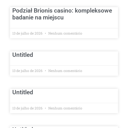
Podział Brionis casino: kompleksowe
badanie na miejscu
13 de julho de 2026
Nenhum comentário
Untitled
13 de julho de 2026
Nenhum comentário
Untitled
13 de julho de 2026
Nenhum comentário