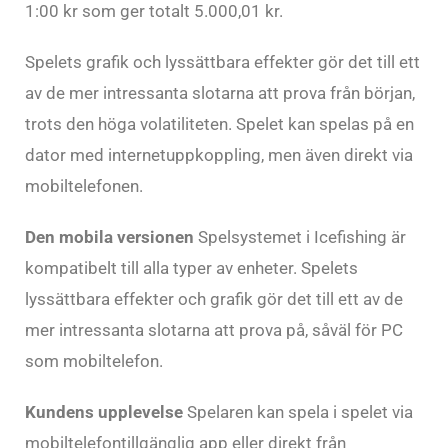
1:00 kr som ger totalt 5.000,01 kr.
Spelets grafik och lyssättbara effekter gör det till ett
av de mer intressanta slotarna att prova från början,
trots den höga volatiliteten. Spelet kan spelas på en
dator med internetuppkoppling, men även direkt via
mobiltelefonen.
Den mobila versionen
Spelsystemet i Icefishing är
kompatibelt till alla typer av enheter. Spelets
lyssättbara effekter och grafik gör det till ett av de
mer intressanta slotarna att prova på, såväl för PC
som mobiltelefon.
Kundens upplevelse
Spelaren kan spela i spelet via
mobiltelefontillgänglig app eller direkt från