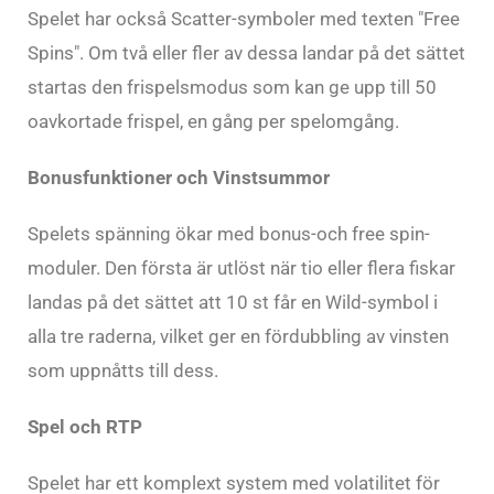
Spelet har också Scatter-symboler med texten "Free
Spins". Om två eller fler av dessa landar på det sättet
startas den frispelsmodus som kan ge upp till 50
oavkortade frispel, en gång per spelomgång.
Bonusfunktioner och Vinstsummor
Spelets spänning ökar med bonus-och free spin-
moduler. Den första är utlöst när tio eller flera fiskar
landas på det sättet att 10 st får en Wild-symbol i
alla tre raderna, vilket ger en fördubbling av vinsten
som uppnåtts till dess.
Spel och RTP
Spelet har ett komplext system med volatilitet för