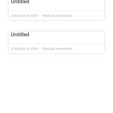
Untitled
13 de julho de 2026
Nenhum comentário
Untitled
13 de julho de 2026
Nenhum comentário
Przewodnik po vox casino
9 de julho de 2026
Nenhum comentário
Vox Casino: praktyczny przewodnik
po logowaniu, bonusach i korzystaniu
z konta