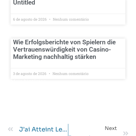
Untitled
6 de agosto de 2026
Nenhum comentário
Wie Erfolgsberichte von Spielern die
Vertrauenswürdigkeit von Casino-
Marketing nachhaltig stärken
3 de agosto de 2026
Nenhum comentário
Mais Notícias
Next
J’ai Atteint Le Statut VIP Au Casino DudeSpin : Qu’est-Ce Que Cela Signifie Réellement Pour La Suisse ?