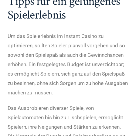
Tipps für ein gelungenes
Spielerlebnis
Um das Spielerlebnis im Instant Casino zu
optimieren, sollten Spieler planvoll vorgehen und so
sowohl den Spielspaß als auch die Gewinnchancen
erhöhen. Ein festgelegtes Budget ist unverzichtbar;
es ermöglicht Spielern, sich ganz auf den Spielspaß
zu besinnen, ohne sich Sorgen um zu hohe Ausgaben
machen zu müssen.
Das Ausprobieren diverser Spiele, von
Spielautomaten bis hin zu Tischspielen, ermöglicht
Spielern, ihre Neigungen und Stärken zu erkennen.