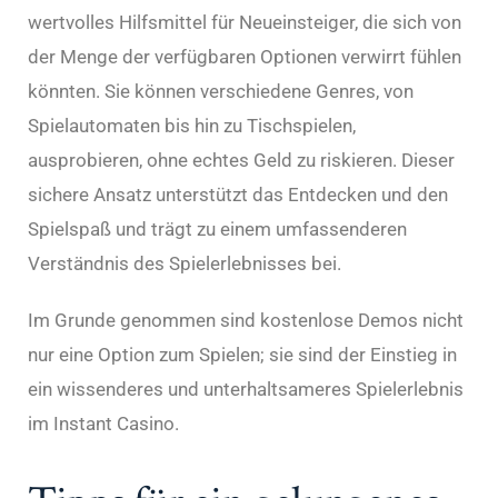
wertvolles Hilfsmittel für Neueinsteiger, die sich von
der Menge der verfügbaren Optionen verwirrt fühlen
könnten. Sie können verschiedene Genres, von
Spielautomaten bis hin zu Tischspielen,
ausprobieren, ohne echtes Geld zu riskieren. Dieser
sichere Ansatz unterstützt das Entdecken und den
Spielspaß und trägt zu einem umfassenderen
Verständnis des Spielerlebnisses bei.
Im Grunde genommen sind kostenlose Demos nicht
nur eine Option zum Spielen; sie sind der Einstieg in
ein wissenderes und unterhaltsameres Spielerlebnis
im Instant Casino.