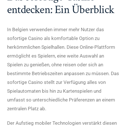
entdecken: Ein Überblick
In Belgien verwenden immer mehr Nutzer das
sofortige Casino als komfortable Option zu
herkömmlichen Spielhallen. Diese Online-Plattform
ermöglicht es Spielern, eine weite Auswahl an
Spielen zu genießen, ohne reisen oder sich an
bestimmte Betriebszeiten anpassen zu müssen. Das
sofortige Casino stellt zur Verfügung alles von
Spielautomaten bis hin zu Kartenspielen und
umfasst so unterschiedliche Präferenzen an einem
zentralen Platz ab.
Der Aufstieg mobiler Technologien verstärkt diesen