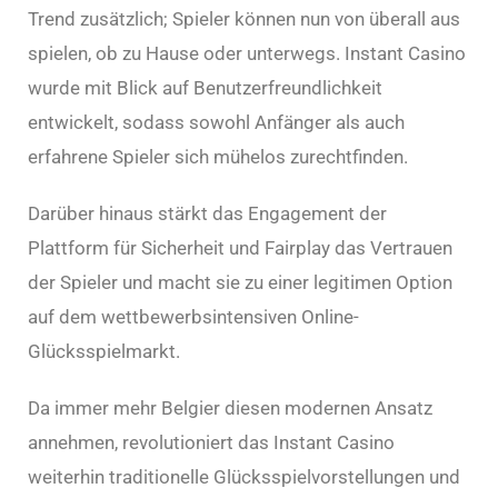
Trend zusätzlich; Spieler können nun von überall aus
spielen, ob zu Hause oder unterwegs. Instant Casino
wurde mit Blick auf Benutzerfreundlichkeit
entwickelt, sodass sowohl Anfänger als auch
erfahrene Spieler sich mühelos zurechtfinden.
Darüber hinaus stärkt das Engagement der
Plattform für Sicherheit und Fairplay das Vertrauen
der Spieler und macht sie zu einer legitimen Option
auf dem wettbewerbsintensiven Online-
Glücksspielmarkt.
Da immer mehr Belgier diesen modernen Ansatz
annehmen, revolutioniert das Instant Casino
weiterhin traditionelle Glücksspielvorstellungen und