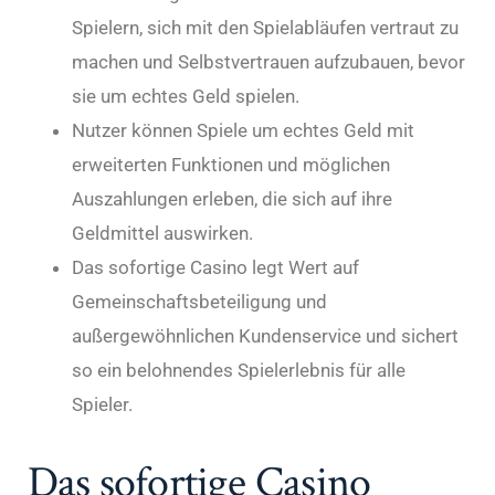
Spielern, sich mit den Spielabläufen vertraut zu
machen und Selbstvertrauen aufzubauen, bevor
sie um echtes Geld spielen.
Nutzer können Spiele um echtes Geld mit
erweiterten Funktionen und möglichen
Auszahlungen erleben, die sich auf ihre
Geldmittel auswirken.
Das sofortige Casino legt Wert auf
Gemeinschaftsbeteiligung und
außergewöhnlichen Kundenservice und sichert
so ein belohnendes Spielerlebnis für alle
Spieler.
Das sofortige Casino