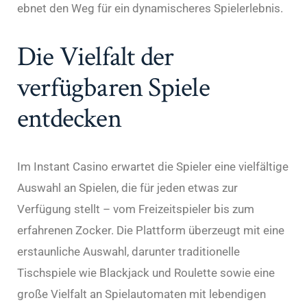
ebnet den Weg für ein dynamischeres Spielerlebnis.
Die Vielfalt der
verfügbaren Spiele
entdecken
Im Instant Casino erwartet die Spieler eine vielfältige
Auswahl an Spielen, die für jeden etwas zur
Verfügung stellt – vom Freizeitspieler bis zum
erfahrenen Zocker. Die Plattform überzeugt mit eine
erstaunliche Auswahl, darunter traditionelle
Tischspiele wie Blackjack und Roulette sowie eine
große Vielfalt an Spielautomaten mit lebendigen