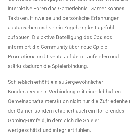
interaktive Foren das Gamerlebnis. Gamer können
Taktiken, Hinweise und persönliche Erfahrungen
austauschen und so ein Zugehörigkeitsgefühl
aufbauen. Die aktive Beteiligung des Casinos
informiert die Community über neue Spiele,
Promotions und Events auf dem Laufenden und
stärkt dadurch die Spielerbindung.
Schließlich erhöht ein außergewöhnlicher
Kundenservice in Verbindung mit einer lebhaften
Gemeinschaftsinteraktion nicht nur die Zufriedenheit
der Gamer, sondern etabliert auch ein florierendes
Gaming-Umfeld, in dem sich die Spieler
wertgeschätzt und integriert fühlen.