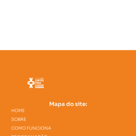
Mapa do site:
HOME
SOBRE
COMO FUNCIONA