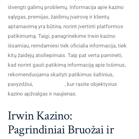
išvengti galimų problemų. Informacija apie kazino
sąlygas, premijas, žaidimų įvairovę ir klientų
aptarnavimą yra būtina, norint įvertinti platformos
patikimumą. Taigi, panagrinėkime Irwin kazino
išsamiau, remdamiesi tiek oficialia informacija, tiek
kitų žaidėjų atsiliepimais. Taip pat verta paminėti,
kad norint gauti patikimą informaciją apie lošimus,
rekomenduojama skaityti patikimus šaltinius,
pavyzdžiui,
ebrumenas.lt
, kur rasite objektyvius
kazino apžvalgas ir naujienas.
Irwin Kazino:
Pagrindiniai Bruožai ir