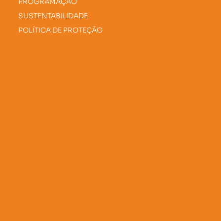
PROGRAMAÇÃO
SUSTENTABILIDADE
POLÍTICA DE PROTEÇÃO