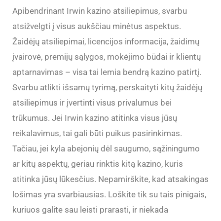
Apibendrinant Irwin kazino atsiliepimus, svarbu
atsižvelgti į visus aukščiau minėtus aspektus.
Žaidėjų atsiliepimai, licencijos informacija, žaidimų
įvairovė, premijų sąlygos, mokėjimo būdai ir klientų
aptarnavimas – visa tai lemia bendrą kazino patirtį.
Svarbu atlikti išsamų tyrimą, perskaityti kitų žaidėjų
atsiliepimus ir įvertinti visus privalumus bei
trūkumus. Jei Irwin kazino atitinka visus jūsų
reikalavimus, tai gali būti puikus pasirinkimas.
Tačiau, jei kyla abejonių dėl saugumo, sąžiningumo
ar kitų aspektų, geriau rinktis kitą kazino, kuris
atitinka jūsų lūkesčius. Nepamirškite, kad atsakingas
lošimas yra svarbiausias. Loškite tik su tais pinigais,
kuriuos galite sau leisti prarasti, ir niekada