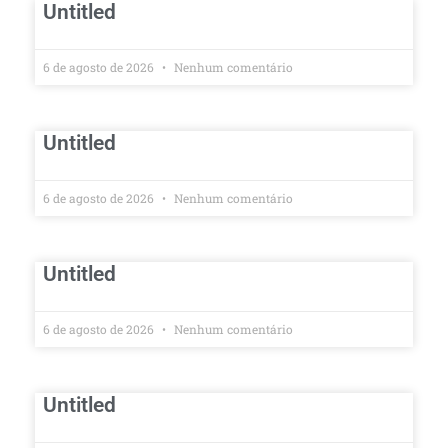
Untitled
6 de agosto de 2026
Nenhum comentário
Untitled
6 de agosto de 2026
Nenhum comentário
Untitled
6 de agosto de 2026
Nenhum comentário
Untitled