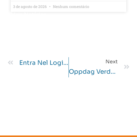
3 de agosto de 2026
Nenhum comentário
Mais Notícias
Next
Entra Nel Login Winnita, Cuore Del Viaggio Di Gioco Divertente E Affidabile!
Oppdag Verdenen Av Nettcasino: En Enkel Guide For Norske Nybegynnere