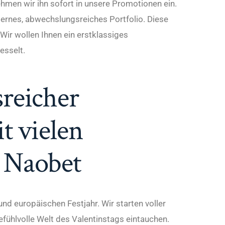
ehmen wir ihn sofort in unsere Promotionen ein.
odernes, abwechslungsreiches Portfolio. Diese
 Wir wollen Ihnen ein erstklassiges
esselt.
reicher
t vielen
 Naobet
nd europäischen Festjahr. Wir starten voller
efühlvolle Welt des Valentinstags eintauchen.