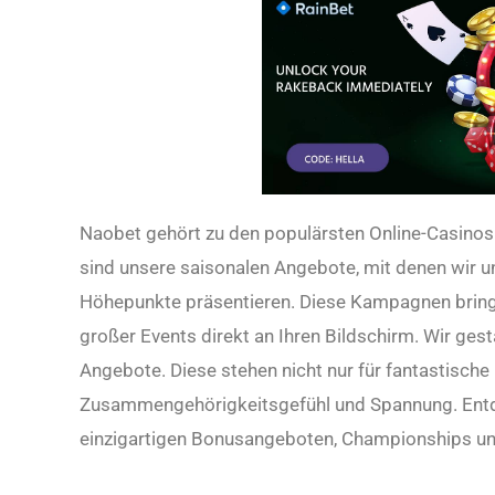
Naobet gehört zu den populärsten Online-Casinos
sind unsere saisonalen Angebote, mit denen wir 
Höhepunkte präsentieren. Diese Kampagnen bring
großer Events direkt an Ihren Bildschirm. Wir ge
Angebote. Diese stehen nicht nur für fantastisch
Zusammengehörigkeitsgefühl und Spannung. Entdec
einzigartigen Bonusangeboten, Championships und