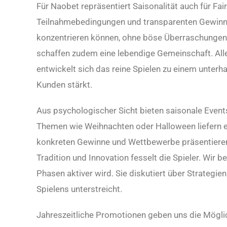
Für Naobet repräsentiert Saisonalität auch für Fa
Teilnahmebedingungen und transparenten Gewinnc
konzentrieren können, ohne böse Überraschungen 
schaffen zudem eine lebendige Gemeinschaft. Alle
entwickelt sich das reine Spielen zu einem unterh
Kunden stärkt.
Aus psychologischer Sicht bieten saisonale Even
Themen wie Weihnachten oder Halloween liefern 
konkreten Gewinne und Wettbewerbe präsentieren
Tradition und Innovation fesselt die Spieler. Wir
Phasen aktiver wird. Sie diskutiert über Strategi
Spielens unterstreicht.
Jahreszeitliche Promotionen geben uns die Möglich