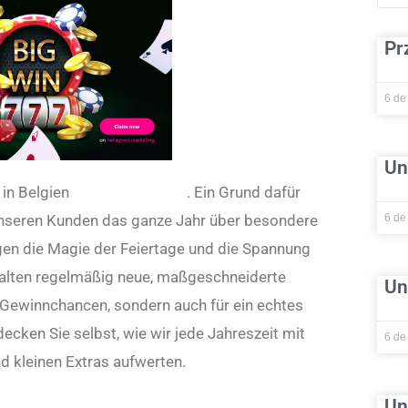
Pr
6 de
Un
 in Belgien
naobetcasino.eu
. Ein Grund dafür
unseren Kunden das ganze Jahr über besondere
6 de
en die Magie der Feiertage und die Spannung
stalten regelmäßig neue, maßgeschneiderte
Un
e Gewinnchancen, sondern auch für ein echtes
ken Sie selbst, wie wir jede Jahreszeit mit
6 de
 kleinen Extras aufwerten.
Un