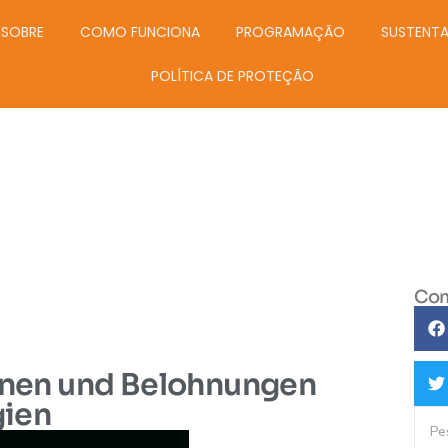
SOBRE
COMO FUNCIONA
PROGRAMAÇÃO
SUSTENTA
POLÍTICA DE PROTEÇÃO
Com
onen und Belohnungen
gien