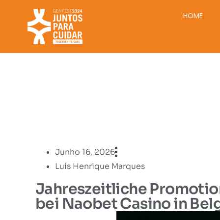
HOME
Junho 16, 2026
Luís Henrique Marques
Jahreszeitliche Promoti
bei Naobet Casino in Bel