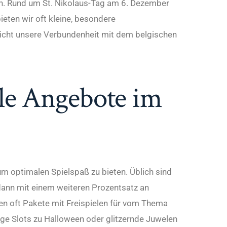
. Rund um St. Nikolaus-Tag am 6. Dezember
ieten wir oft kleine, besondere
eicht unsere Verbundenheit mit dem belgischen
ale Angebote im
 um optimalen Spielspaß zu bieten. Üblich sind
 dann mit einem weiteren Prozentsatz an
n oft Pakete mit Freispielen für vom Thema
ge Slots zu Halloween oder glitzernde Juwelen