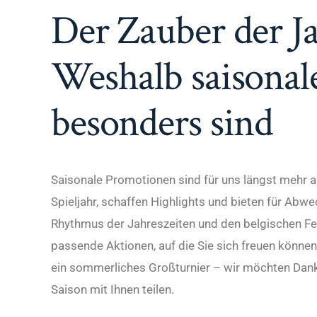
Der Zauber der Ja
Weshalb saisonal
besonders sind
Saisonale Promotionen sind für uns längst mehr al
Spieljahr, schaffen Highlights und bieten für Abw
Rhythmus der Jahreszeiten und den belgischen Fe
passende Aktionen, auf die Sie sich freuen könne
ein sommerliches Großturnier – wir möchten Dan
Saison mit Ihnen teilen.