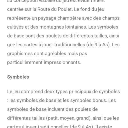
La conception visuelle du jeu est évidemment
centrée sur la Route du Poulet. Le fond du jeu
représente un paysage champêtre avec des champs
cultivés et des montagnes lointaines. Les symboles
de base sont des poulets de différentes tailles, ainsi
que les cartes à jouer traditionnelles (de 9 à As). Les
graphismes sont agréables mais pas
particulièrement impressionnants.
Symboles
Le jeu comprend deux types principaux de symboles
: les symboles de base et les symboles bonus. Les
symboles de base incluent des poulets de
différentes tailles (petit, moyen, grand), ainsi que les
cartes à jouer traditionnelles (de 9 à As). Il existe