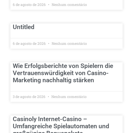
6 de agosto de 2026
Nenhum comentário
Untitled
6 de agosto de 2026
Nenhum comentário
Wie Erfolgsberichte von Spielern die
Vertrauenswürdigkeit von Casino-
Marketing nachhaltig stärken
3 de agosto de 2026
Nenhum comentário
Casinoly Internet-Casino –
Umfangreiche Spielautomaten und