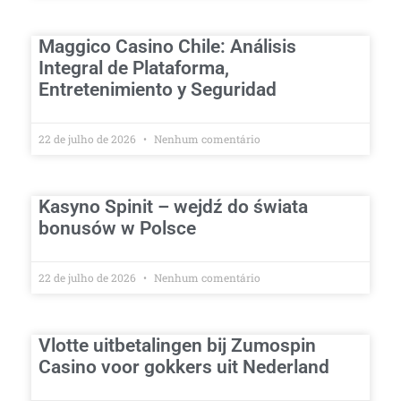
Maggico Casino Chile: Análisis
Integral de Plataforma,
Entretenimiento y Seguridad
22 de julho de 2026
Nenhum comentário
Kasyno Spinit – wejdź do świata
bonusów w Polsce
22 de julho de 2026
Nenhum comentário
Vlotte uitbetalingen bij Zumospin
Casino voor gokkers uit Nederland